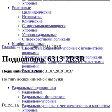
Упорные
Роликовые
Цилиндрические
Игольчатые
Конические
Самоустанавливающиеся
Упорные
Упорно-радиальные
C перекрестными роликами
Комбинированные
Главная
\ \ Подшипник 6313 2RSR
Шариковые радиально-упорные с игольчатыми
роликами
Подшипник 6313 2RSR
Шариковые упорные с игольчатыми роликами
С короткими цилиндрическими и игольчатыми
роликами
Роликовые
Подшипник 6313 2RSR
31.07.2019 10:37
По типу воспринимаемой нагрузки
Радиальные подшипники
Радиальные
Радиальные сферические
Радиально-упорные
₽
8,395.11
Радиально-упорные с четырехточечным контактом
Упорные