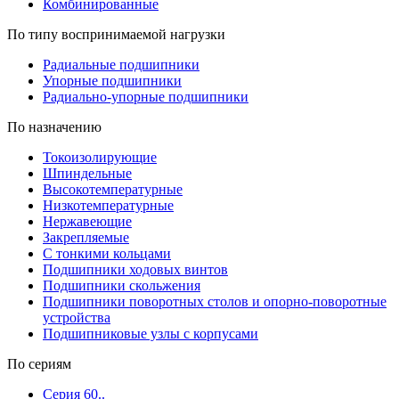
Комбинированные
По типу воспринимаемой нагрузки
Радиальные подшипники
Упорные подшипники
Радиально-упорные подшипники
По назначению
Токоизолирующие
Шпиндельные
Высокотемпературные
Низкотемпературные
Нержавеющие
Закрепляемые
С тонкими кольцами
Подшипники ходовых винтов
Подшипники скольжения
Подшипники поворотных столов и опорно-поворотные
устройства
Подшипниковые узлы с корпусами
По сериям
Серия 60..