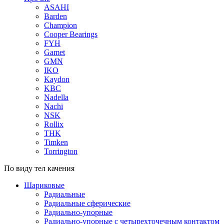
ASAHI
Barden
Champion
Cooper Bearings
FYH
Gamet
GMN
IKO
Kaydon
KBC
Nadella
Nachi
NSK
Rollix
THK
Timken
Torrington
По виду тел качения
Шариковые
Радиальные
Радиальные сферические
Радиально-упорные
Радиально-упорные с четырехточечным контактом