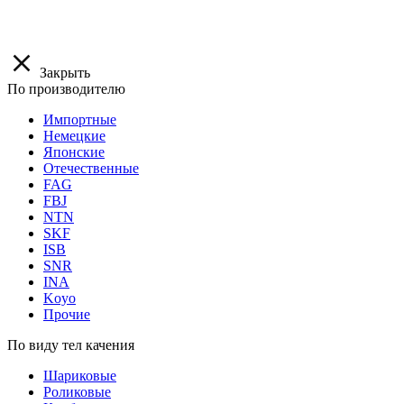
Закрыть
По производителю
Импортные
Немецкие
Японские
Отечественные
FAG
FBJ
NTN
SKF
ISB
SNR
INA
Koyo
Прочие
По виду тел качения
Шариковые
Роликовые