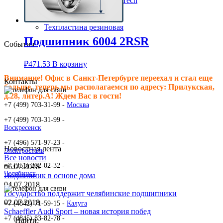
Клиновые ремни ContiTech
Сальники подшипника
Клиновые ремни
Техпластина резиновая
Подшипник 6004 2RSR
События
₽
471.53
В корзину
Внимание! Офис в Санкт-Петербурге переехал и стал еще
Контакты
больше, теперь мы располагаемся по адресу: Прилукская,
д.28, литер.А! Ждем Вас в гости!
+7 (499) 703-31-99 -
Москва
+7 (499) 703-31-99 -
Воскресенск
+7 (496) 571-97-23 -
Новостная лента
Электросталь
Все новости
+7 (351) 202-02-32 -
06.07.2018
Челябинск
Подшипник в основе дома
04.07.2018
Государство поддержит челябинские подшипники
02.07.2018
+7 (4842) 71-59-15 -
Калуга
Schaeffler Audi Sport – новая история побед
+7 (4845) 83-82-78 -
Найти: