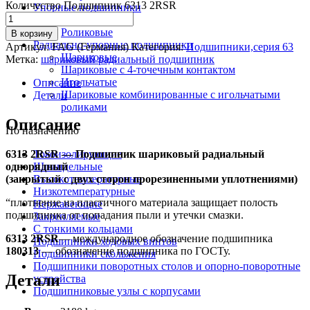
Количество Подшипник 6313 2RSR
Упорные подшипники
Шариковые
Роликовые
В корзину
Радиально-упорные подшипники
Артикул:
FAG (Германия)
Категория:
Подшипники,серия 63
Шариковые
Метка:
шариковый радиальный подшипник
Шариковые с 4-точечным контактом
Игольчатые
Описание
Шариковые комбинированные с игольчатыми
Детали
роликами
Описание
По назначению
6313 2RSR — Подшипник шариковый радиальный
Токоизолирующие
однорядный
Шпиндельные
(закрытый с двух сторон прорезиненными уплотнениями)
Высокотемпературные
Низкотемпературные
“плотнение из пластичного материала защищает полость
Нержавеющие
подшипника от попадания пыли и утечки смазки.
Закрепляемые
С тонкими кольцами
6313 2RSR
— международное обозначение подшипника
Подшипники ходовых винтов
180313
— обозначение подшипника по ГОСТу.
Подшипники скольжения
Подшипники поворотных столов и опорно-поворотные
Детали
устройства
Подшипниковые узлы с корпусами