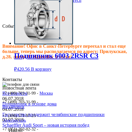
Клиновые ремни ContiTech
Сальники подшипника
Клиновые ремни
Техпластина резиновая
События
Внимание! Офис в Санкт-Петербурге переехал и стал еще
больше, теперь мы располагаемся по адресу: Прилукская,
Подшипник 6003 2RSR C3
д.28, литер.А! Ждем Вас в гости!
₽
420.56
В корзину
Контакты
Новостная лента
Все новости
+7 (499) 703-31-99 -
Москва
06.07.2018
+7 (499) 703-31-99 -
Подшипник в основе дома
Воскресенск
04.07.2018
Государство поддержит челябинские подшипники
+7 (496) 571-97-23 -
02.07.2018
Электросталь
Schaeffler Audi Sport – новая история побед
+7 (351) 202-02-32 -
Найти: