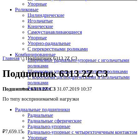
Упорные
Роликовые
Цилиндрические
Игольчатые
Конические
Самоустанавливающиеся
Упорные
Упорно-радиальные
C перекрестными роликами
Комбинированные
Главная
\ \ Подшипник 6313 2Z C3
Шариковые радиально-упорные с игольчатыми
роликами
Подшипник 6313 2Z C3
Шариковые упорные с игольчатыми роликами
С короткими цилиндрическими и игольчатыми
роликами
Роликовые
Подшипник 6313 2Z C3
31.07.2019 10:37
По типу воспринимаемой нагрузки
Радиальные подшипники
Радиальные
Радиальные сферические
Радиально-упорные
₽
7,659.15
Радиально-упорные с четырехточечным контактом
Упорные