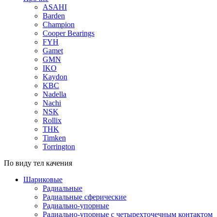
ASAHI
Barden
Champion
Cooper Bearings
FYH
Gamet
GMN
IKO
Kaydon
KBC
Nadella
Nachi
NSK
Rollix
THK
Timken
Torrington
По виду тел качения
Шариковые
Радиальные
Радиальные сферические
Радиально-упорные
Радиально-упорные с четырехточечным контактом