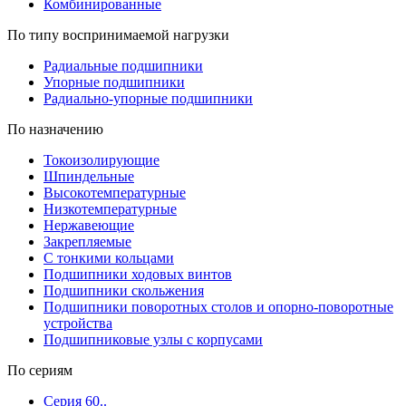
Комбинированные
По типу воспринимаемой нагрузки
Радиальные подшипники
Упорные подшипники
Радиально-упорные подшипники
По назначению
Токоизолирующие
Шпиндельные
Высокотемпературные
Низкотемпературные
Нержавеющие
Закрепляемые
С тонкими кольцами
Подшипники ходовых винтов
Подшипники скольжения
Подшипники поворотных столов и опорно-поворотные
устройства
Подшипниковые узлы с корпусами
По сериям
Серия 60..