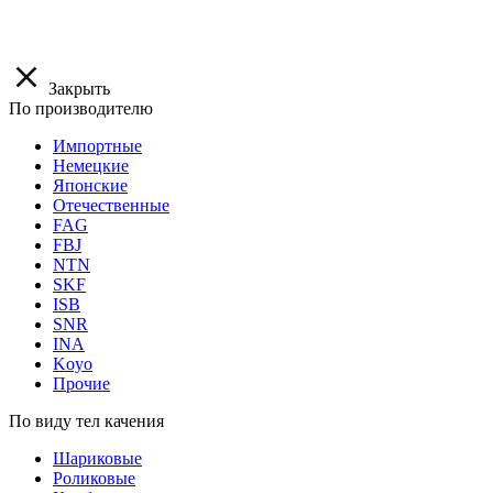
Закрыть
По производителю
Импортные
Немецкие
Японские
Отечественные
FAG
FBJ
NTN
SKF
ISB
SNR
INA
Koyo
Прочие
По виду тел качения
Шариковые
Роликовые