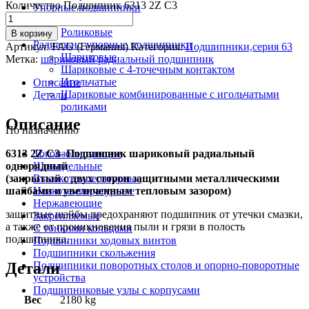
Количество Подшипник 6313 2Z C3
Упорные подшипники
Шариковые
Роликовые
В корзину
Радиально-упорные подшипники
Артикул:
FAG (Германия)
Категория:
Подшипники,серия 63
Шариковые
Метка:
шариковый радиальный подшипник
Шариковые с 4-точечным контактом
Игольчатые
Описание
Шариковые комбинированные с игольчатыми
Детали
роликами
Описание
По назначению
6313 2Z C3- Подшипник шариковый радиальный
Токоизолирующие
однорядный
Шпиндельные
(закрытый с двух сторон защитными металлическими
Высокотемпературные
шайбами и увеличенным тепловым зазором)
Низкотемпературные
Нержавеющие
защитные шайбы предохраняют подшипник от утечки смазки,
Закрепляемые
а также от проникновения пыли и грязи в полость
С тонкими кольцами
подшипника.
Подшипники ходовых винтов
Подшипники скольжения
Детали
Подшипники поворотных столов и опорно-поворотные
устройства
Подшипниковые узлы с корпусами
Вес
2180 kg