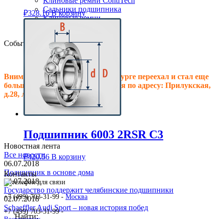
Клиновые ремни ContiTech
Сальники подшипника
₽
328.16
В корзину
Клиновые ремни
Техпластина резиновая
События
Внимание! Офис в Санкт-Петербурге переехал и стал еще
больше, теперь мы располагаемся по адресу: Прилукская,
д.28, литер.А! Ждем Вас в гости!
Подшипник 6003 2RSR C3
Новостная лента
Все новости
₽
420.56
В корзину
06.07.2018
Подшипник в основе дома
Контакты
04.07.2018
Государство поддержит челябинские подшипники
+7 (499) 703-31-99 -
Москва
02.07.2018
Schaeffler Audi Sport – новая история побед
+7 (499) 703-31-99 -
Найти: