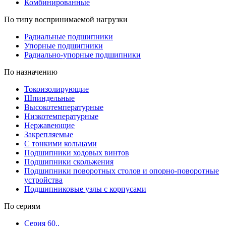
Комбинированные
По типу воспринимаемой нагрузки
Радиальные подшипники
Упорные подшипники
Радиально-упорные подшипники
По назначению
Токоизолирующие
Шпиндельные
Высокотемпературные
Низкотемпературные
Нержавеющие
Закрепляемые
С тонкими кольцами
Подшипники ходовых винтов
Подшипники скольжения
Подшипники поворотных столов и опорно-поворотные
устройства
Подшипниковые узлы с корпусами
По сериям
Серия 60..