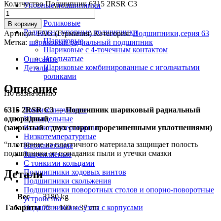
Количество Подшипник 6315 2RSR C3
Упорные подшипники
Шариковые
Роликовые
В корзину
Радиально-упорные подшипники
Артикул:
FAG (Германия)
Категория:
Подшипники,серия 63
Шариковые
Метка:
шариковый радиальный подшипник
Шариковые с 4-точечным контактом
Игольчатые
Описание
Шариковые комбинированные с игольчатыми
Детали
роликами
Описание
По назначению
6315 2RSR C3 — Подшипник шариковый радиальный
Токоизолирующие
однорядный
Шпиндельные
(закрытый с двух сторон прорезиненными уплотнениями)
Высокотемпературные
Низкотемпературные
“плотнение из пластичного материала защищает полость
Нержавеющие
подшипника от попадания пыли и утечки смазки
Закрепляемые
С тонкими кольцами
Детали
Подшипники ходовых винтов
Подшипники скольжения
Подшипники поворотных столов и опорно-поворотные
Вес
3180 kg
устройства
Габариты
75 × 160 × 37 cm
Подшипниковые узлы с корпусами