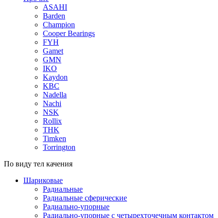
ASAHI
Barden
Champion
Cooper Bearings
FYH
Gamet
GMN
IKO
Kaydon
KBC
Nadella
Nachi
NSK
Rollix
THK
Timken
Torrington
По виду тел качения
Шариковые
Радиальные
Радиальные сферические
Радиально-упорные
Радиально-упорные с четырехточечным контактом