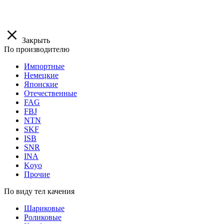
Закрыть
По производителю
Импортные
Немецкие
Японские
Отечественные
FAG
FBJ
NTN
SKF
ISB
SNR
INA
Koyo
Прочие
По виду тел качения
Шариковые
Роликовые