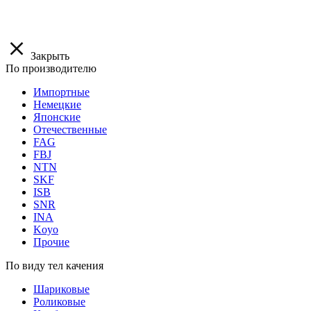
Закрыть
По производителю
Импортные
Немецкие
Японские
Отечественные
FAG
FBJ
NTN
SKF
ISB
SNR
INA
Koyo
Прочие
По виду тел качения
Шариковые
Роликовые