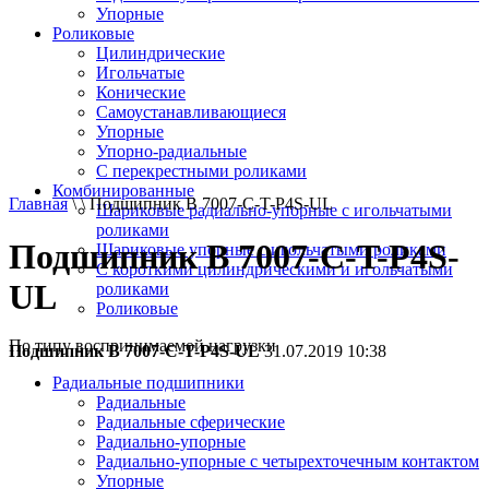
Упорные
Роликовые
Цилиндрические
Игольчатые
Конические
Самоустанавливающиеся
Упорные
Упорно-радиальные
C перекрестными роликами
Комбинированные
Главная
\ \ Подшипник B 7007-С-T-P4S-UL
Шариковые радиально-упорные с игольчатыми
роликами
Подшипник B 7007-С-T-P4S-
Шариковые упорные с игольчатыми роликами
С короткими цилиндрическими и игольчатыми
UL
роликами
Роликовые
По типу воспринимаемой нагрузки
Подшипник B 7007-С-T-P4S-UL
31.07.2019 10:38
Радиальные подшипники
Радиальные
Радиальные сферические
Радиально-упорные
Радиально-упорные с четырехточечным контактом
Упорные