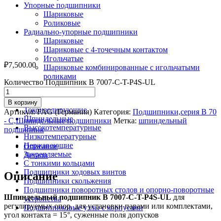
Упорные подшипники
Шариковые
Роликовые
Радиально-упорные подшипники
Шариковые
Шариковые с 4-точечным контактом
Игольчатые
₽
7,500.00
Шариковые комбинированные с игольчатыми
роликами
Количество Подшипник B 7007-С-T-P4S-UL
По назначению
В корзину
Токоизолирующие
Артикул:
FAG (Германия)
Категория:
Подшипники,серия В 70
Шпиндельные
- С,Шпиндельные подшипники
Метка:
шпиндельный
Высокотемпературные
подшипник
Низкотемпературные
Нержавеющие
Описание
Закрепляемые
Детали
С тонкими кольцами
Подшипники ходовых винтов
Описание
Подшипники скольжения
Подшипники поворотных столов и опорно-поворотные
Шпиндельный подшипник B 7007-С-T-P4S-UL
для
устройства
регулируемых опор, для установки парами или комплектами,
Подшипниковые узлы с корпусами
угол контакта = 15°, суженные поля допусков