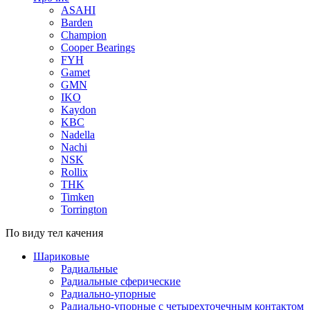
ASAHI
Barden
Champion
Cooper Bearings
FYH
Gamet
GMN
IKO
Kaydon
KBC
Nadella
Nachi
NSK
Rollix
THK
Timken
Torrington
По виду тел качения
Шариковые
Радиальные
Радиальные сферические
Радиально-упорные
Радиально-упорные с четырехточечным контактом