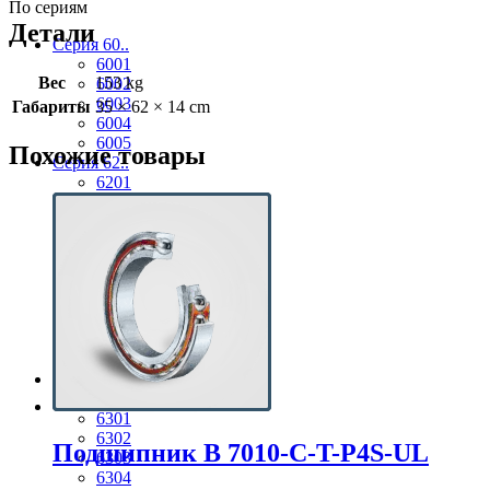
По сериям
Детали
Серия 60..
6001
Вес
153 kg
6002
6003
Габариты
35 × 62 × 14 cm
6004
6005
Похожие товары
Серия 62..
6201
6202
6203
6204
6205
6206
6207
6208
6209
6210
Серия 63..
6300
6301
6302
Подшипник B 7010-С-T-P4S-UL
6303
6304