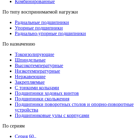
Комбинированные
По типу воспринимаемой нагрузки
Радиальные подшипники
Упорные подшипники
Радиально-упорные подшипники
По назначению
Токоизолирующие
Шпиндельные
Высокотемпературные
Низкотемпературные
Нержавеющие
Закрепляемые
С тонкими кольцами
Подшипники ходовых винтов
Подшипники скольжения
Подшипники поворотных столов и опорно-поворотные
устройства
Подшипниковые узлы с корпусами
По сериям
Серия 60..