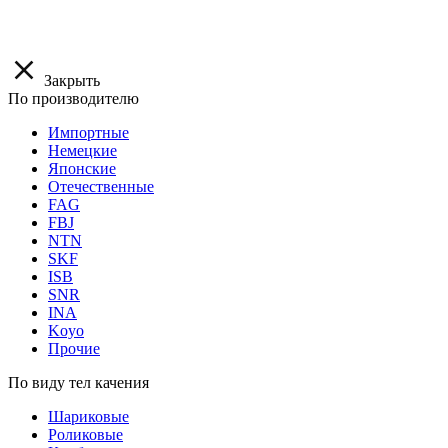
Закрыть
По производителю
Импортные
Немецкие
Японские
Отечественные
FAG
FBJ
NTN
SKF
ISB
SNR
INA
Koyo
Прочие
По виду тел качения
Шариковые
Роликовые