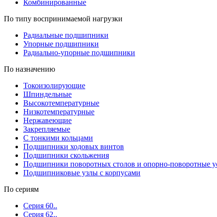
Комбинированные
По типу воспринимаемой нагрузки
Радиальные подшипники
Упорные подшипники
Радиально-упорные подшипники
По назначению
Токоизолирующие
Шпиндельные
Высокотемпературные
Низкотемпературные
Нержавеющие
Закрепляемые
С тонкими кольцами
Подшипники ходовых винтов
Подшипники скольжения
Подшипники поворотных столов и опорно-поворотные у
Подшипниковые узлы с корпусами
По сериям
Серия 60..
Серия 62..