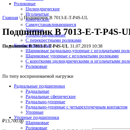
Роликовые
Цилиндрические
Игольчатые
Главная
\ \ Подшипник B 7013-E-T-P4S-UL
Конические
Самоустанавливающиеся
Подшипник B 7013-E-T-P4S-U
Упорные
Упорно-радиальные
C перекрестными роликами
Комбинированные
Подшипник B 7013-E-T-P4S-UL
31.07.2019 10:38
Шариковые радиально-упорные с игольчатыми рол
Шариковые упорные с игольчатыми роликами
С короткими цилиндрическими и игольчатыми рол
Роликовые
По типу воспринимаемой нагрузки
Радиальные подшипники
Радиальные
Радиальные сферические
Радиально-упорные
Радиально-упорные с четырехточечным контактом
Упорные
Упорные подшипники
₽
13,700.00
Шариковые
Роликовые