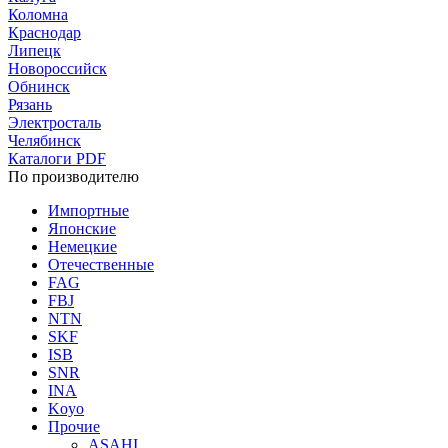
Коломна
Краснодар
Липецк
Новороссийск
Обнинск
Рязань
Электросталь
Челябинск
Каталоги PDF
По производителю
Импортные
Японские
Немецкие
Отечественные
FAG
FBJ
NTN
SKF
ISB
SNR
INA
Koyo
Прочие
ASAHI