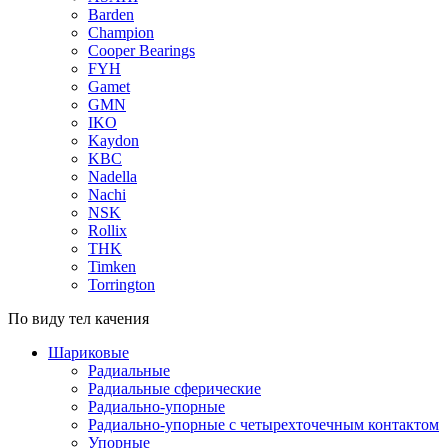
Barden
Champion
Cooper Bearings
FYH
Gamet
GMN
IKO
Kaydon
KBC
Nadella
Nachi
NSK
Rollix
THK
Timken
Torrington
По виду тел качения
Шариковые
Радиальные
Радиальные сферические
Радиально-упорные
Радиально-упорные с четырехточечным контактом
Упорные