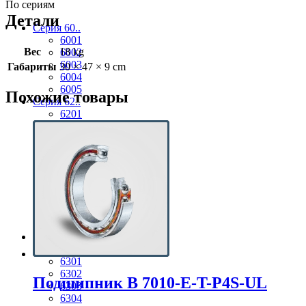
По сериям
Детали
Серия 60..
6001
Вес
18 kg
6002
6003
Габариты
30 × 47 × 9 cm
6004
6005
Похожие товары
Серия 62..
6201
6202
6203
6204
6205
6206
6207
6208
6209
6210
Серия 63..
6300
6301
6302
Подшипник B 7010-E-T-P4S-UL
6303
6304