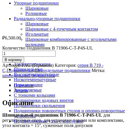
Упорные подшипники
Шариковые
Роликовые
Радиально-упорные подшипники
Шариковые
Шариковые с 4-точечным контактом
Игольчатые
₽
6,500.00
Шариковые комбинированные с игольчатыми
роликами
Количество Подшипник B 71906-С-T-P4S-UL
По назначению
В корзину
Токоизолирующие
Артикул:
FAG (Германия)
Категория:
серия В 719 -
Шпиндельные
С,Подшипники,Шпиндельные подшипники
Метка:
Высокотемпературные
шпиндельный подшипник
Низкотемпературные
Нержавеющие
Описание
Закрепляемые
Детали
С тонкими кольцами
Подшипники ходовых винтов
Описание
Подшипники скольжения
Подшипники поворотных столов и опорно-поворотные
Шпиндельный подшипник B 71906-С-T-P4S-UL
для
устройства
регулируемых опор, для установки парами или комплектами,
Подшипниковые узлы с корпусами
угол контакта = 15°, суженные поля допусков