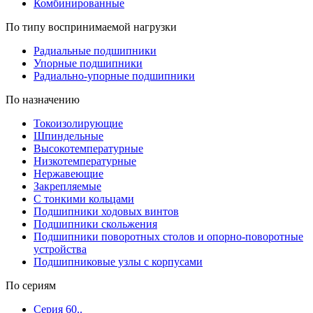
Комбинированные
По типу воспринимаемой нагрузки
Радиальные подшипники
Упорные подшипники
Радиально-упорные подшипники
По назначению
Токоизолирующие
Шпиндельные
Высокотемпературные
Низкотемпературные
Нержавеющие
Закрепляемые
С тонкими кольцами
Подшипники ходовых винтов
Подшипники скольжения
Подшипники поворотных столов и опорно-поворотные
устройства
Подшипниковые узлы с корпусами
По сериям
Серия 60..