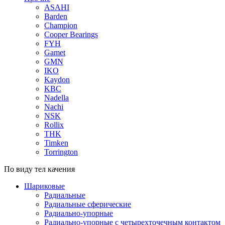
ASAHI
Barden
Champion
Cooper Bearings
FYH
Gamet
GMN
IKO
Kaydon
KBC
Nadella
Nachi
NSK
Rollix
THK
Timken
Torrington
По виду тел качения
Шариковые
Радиальные
Радиальные сферические
Радиально-упорные
Радиально-упорные с четырехточечным контактом