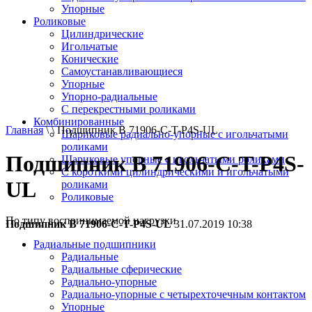
Упорные
Роликовые
Цилиндрические
Игольчатые
Конические
Самоустанавливающиеся
Упорные
Упорно-радиальные
C перекрестными роликами
Комбинированные
Главная
\ \ Подшипник B 71906-С-T-P4S-UL
Шариковые радиально-упорные с игольчатыми
роликами
Подшипник B 71906-С-T-P4S-
Шариковые упорные с игольчатыми роликами
С короткими цилиндрическими и игольчатыми
UL
роликами
Роликовые
По типу воспринимаемой нагрузки
Подшипник B 71906-С-T-P4S-UL
31.07.2019 10:38
Радиальные подшипники
Радиальные
Радиальные сферические
Радиально-упорные
Радиально-упорные с четырехточечным контактом
Упорные