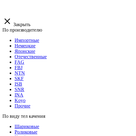
Закрыть
По производителю
Импортные
Немецкие
Японские
Отечественные
FAG
FBJ
NTN
SKF
ISB
SNR
INA
Koyo
Прочие
По виду тел качения
Шариковые
Роликовые