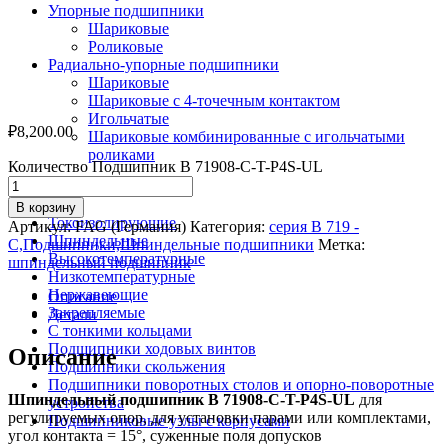
Упорные подшипники
Шариковые
Роликовые
Радиально-упорные подшипники
Шариковые
Шариковые с 4-точечным контактом
Игольчатые
₽
8,200.00
Шариковые комбинированные с игольчатыми
роликами
Количество Подшипник B 71908-С-T-P4S-UL
По назначению
В корзину
Токоизолирующие
Артикул:
FAG (Германия)
Категория:
серия В 719 -
Шпиндельные
С,Подшипники,Шпиндельные подшипники
Метка:
Высокотемпературные
шпиндельный подшипник
Низкотемпературные
Нержавеющие
Описание
Закрепляемые
Детали
С тонкими кольцами
Подшипники ходовых винтов
Описание
Подшипники скольжения
Подшипники поворотных столов и опорно-поворотные
Шпиндельный подшипник B 71908-С-T-P4S-UL
для
устройства
регулируемых опор, для установки парами или комплектами,
Подшипниковые узлы с корпусами
угол контакта = 15°, суженные поля допусков