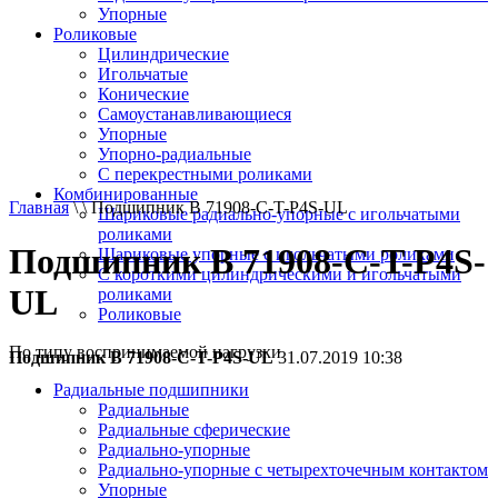
Упорные
Роликовые
Цилиндрические
Игольчатые
Конические
Самоустанавливающиеся
Упорные
Упорно-радиальные
C перекрестными роликами
Комбинированные
Главная
\ \ Подшипник B 71908-С-T-P4S-UL
Шариковые радиально-упорные с игольчатыми
роликами
Подшипник B 71908-С-T-P4S-
Шариковые упорные с игольчатыми роликами
С короткими цилиндрическими и игольчатыми
UL
роликами
Роликовые
По типу воспринимаемой нагрузки
Подшипник B 71908-С-T-P4S-UL
31.07.2019 10:38
Радиальные подшипники
Радиальные
Радиальные сферические
Радиально-упорные
Радиально-упорные с четырехточечным контактом
Упорные