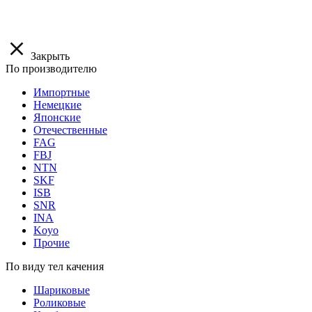
Закрыть
По производителю
Импортные
Немецкие
Японские
Отечественные
FAG
FBJ
NTN
SKF
ISB
SNR
INA
Koyo
Прочие
По виду тел качения
Шариковые
Роликовые