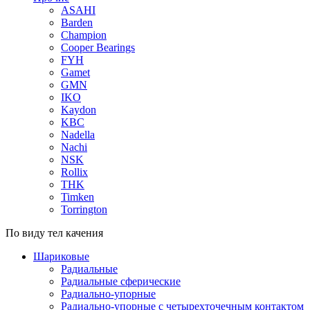
ASAHI
Barden
Champion
Cooper Bearings
FYH
Gamet
GMN
IKO
Kaydon
KBC
Nadella
Nachi
NSK
Rollix
THK
Timken
Torrington
По виду тел качения
Шариковые
Радиальные
Радиальные сферические
Радиально-упорные
Радиально-упорные с четырехточечным контактом