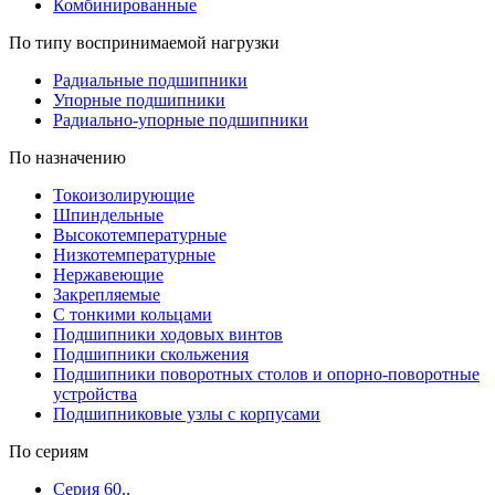
Комбинированные
По типу воспринимаемой нагрузки
Радиальные подшипники
Упорные подшипники
Радиально-упорные подшипники
По назначению
Токоизолирующие
Шпиндельные
Высокотемпературные
Низкотемпературные
Нержавеющие
Закрепляемые
С тонкими кольцами
Подшипники ходовых винтов
Подшипники скольжения
Подшипники поворотных столов и опорно-поворотные
устройства
Подшипниковые узлы с корпусами
По сериям
Серия 60..