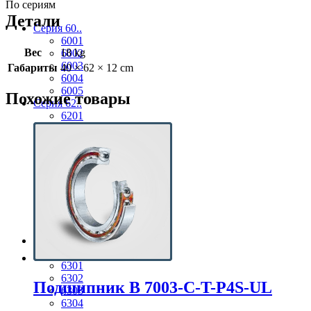
По сериям
Детали
Серия 60..
6001
Вес
18 kg
6002
6003
Габариты
40 × 62 × 12 cm
6004
6005
Похожие товары
Серия 62..
6201
6202
6203
6204
6205
6206
6207
6208
6209
6210
Серия 63..
6300
6301
6302
Подшипник B 7003-С-T-P4S-UL
6303
6304