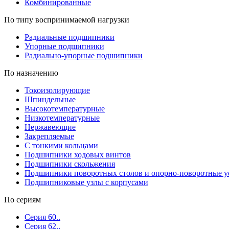
Комбинированные
По типу воспринимаемой нагрузки
Радиальные подшипники
Упорные подшипники
Радиально-упорные подшипники
По назначению
Токоизолирующие
Шпиндельные
Высокотемпературные
Низкотемпературные
Нержавеющие
Закрепляемые
С тонкими кольцами
Подшипники ходовых винтов
Подшипники скольжения
Подшипники поворотных столов и опорно-поворотные у
Подшипниковые узлы с корпусами
По сериям
Серия 60..
Серия 62..