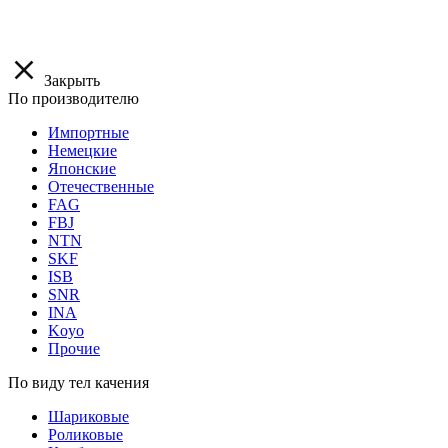
Закрыть
По производителю
Импортные
Немецкие
Японские
Отечественные
FAG
FBJ
NTN
SKF
ISB
SNR
INA
Koyo
Прочие
По виду тел качения
Шариковые
Роликовые