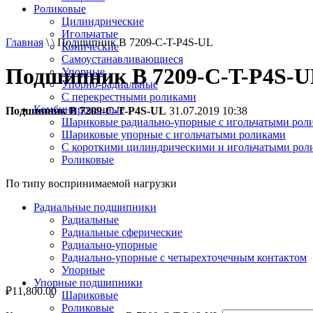
Роликовые
Цилиндрические
Игольчатые
Главная
\ \ Подшипник B 7209-С-T-P4S-UL
Конические
Самоустанавливающиеся
Подшипник B 7209-С-T-P4S-
Упорные
Упорно-радиальные
C перекрестными роликами
Комбинированные
Подшипник B 7209-С-T-P4S-UL
31.07.2019 10:38
Шариковые радиально-упорные с игольчатыми рол
Шариковые упорные с игольчатыми роликами
С короткими цилиндрическими и игольчатыми рол
Роликовые
По типу воспринимаемой нагрузки
Радиальные подшипники
Радиальные
Радиальные сферические
Радиально-упорные
Радиально-упорные с четырехточечным контактом
Упорные
Упорные подшипники
₽
11,800.00
Шариковые
Роликовые