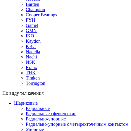
Barden
Champion
Cooper Bearings
FYH
Gamet
GMN
IKO
Kaydon
KBC
Nadella
Nachi
NSK
Rollix
THK
Timken
Torrington
По виду тел качения
Шариковые
Радиальные
Радиальные сферические
Радиально-упорные
Радиально-упорные с четырехточечным контактом
Упорные