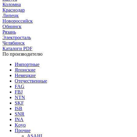
Коломна
Краснодар
Липецк
Новороссийск
Обнинск
Рязань
Электросталь
Челябинск
Каталоги PDF
По производителю
Импортные
Японские
Немецкие
Отечественные
FAG
FBJ
NTN
SKF
ISB
SNR
INA
Koyo
Прочие
ASAHI