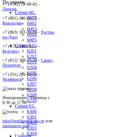
По сериям
+7 (4742) 28-68-82 -
Липецк
Серия 60..
6001
+7 (861) 203-51-73 -
Краснодар
6002
6003
+7 (863) 303-34-84 -
Ростов-
6004
на-Дону
6005
Серия 62..
+7 (472) 240-23-33 -
6201
Белгород
6202
+7 (812) 309-35-59 -
Санкт-
6203
Петербург
6204
6205
+7 (351) 202-02-32 -
6206
Челябинск
6207
6208
6209
Понедельник - Пятница c
6210
8:30 до 17:00
Серия 63..
6300
6301
info@podshipnik-mo.ru
или
6302
напишите нам
6303
6304
Главная