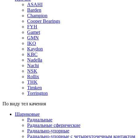
ASAHI
Barden
Champion
Cooper Bearings
FYH
Gamet
GMN
IKO
Kaydon
KBC
Nadella
Nachi
NSK
Rollix
THK
Timken
Torrington
По виду тел качения
Шариковые
Радиальные
Радиальные сферические
Радиально-упорные
Радиально-упорные с четырехточечным контактом