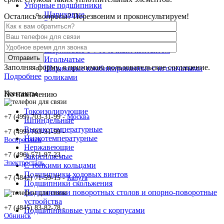
Упорные подшипники
Шариковые
Остались вопросы? Перезвоним и проконсультируем!
Роликовые
Радиально-упорные подшипники
Шариковые
Шариковые с 4-точечным контактом
Игольчатые
Заполняя форму, я принимаю пользовательское соглашение.
Шариковые комбинированные с игольчатыми
Подробнее
роликами
Контакты
По назначению
Токоизолирующие
+7 (499) 703-31-99 -
Москва
Шпиндельные
Высокотемпературные
+7 (499) 703-31-99 -
Низкотемпературные
Воскресенск
Нержавеющие
+7 (496) 571-97-23 -
Закрепляемые
Электросталь
С тонкими кольцами
Подшипники ходовых винтов
+7 (4842) 71-59-15 -
Калуга
Подшипники скольжения
Подшипники поворотных столов и опорно-поворотные
устройства
+7 (4845) 83-82-78 -
Подшипниковые узлы с корпусами
Обнинск