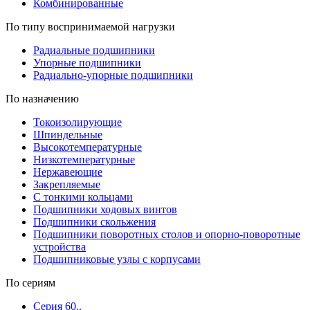
Комбинированные
По типу воспринимаемой нагрузки
Радиальные подшипники
Упорные подшипники
Радиально-упорные подшипники
По назначению
Токоизолирующие
Шпиндельные
Высокотемпературные
Низкотемпературные
Нержавеющие
Закрепляемые
С тонкими кольцами
Подшипники ходовых винтов
Подшипники скольжения
Подшипники поворотных столов и опорно-поворотные
устройства
Подшипниковые узлы с корпусами
По сериям
Серия 60..