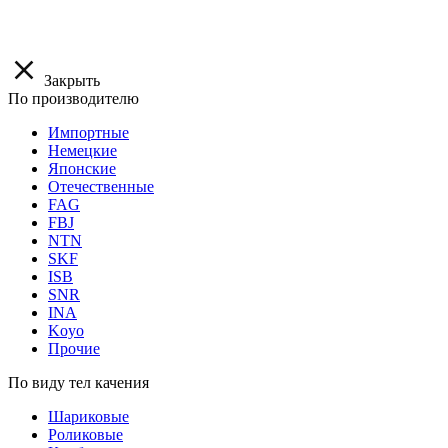
Закрыть
По производителю
Импортные
Немецкие
Японские
Отечественные
FAG
FBJ
NTN
SKF
ISB
SNR
INA
Koyo
Прочие
По виду тел качения
Шариковые
Роликовые