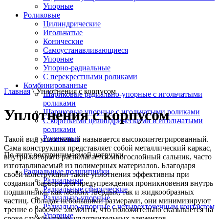
Упорные
Роликовые
Цилиндрические
Игольчатые
Конические
Самоустанавливающиеся
Упорные
Упорно-радиальные
C перекрестными роликами
Комбинированные
Главная
\ Уплотнения с корпусом
Шариковые радиально-упорные с игольчатыми
роликами
Уплотнения с корпусом
Шариковые упорные с игольчатыми роликами
С короткими цилиндрическими и игольчатыми
роликами
Роликовые
Такой вид уплотнений называется высокоинтегрированный.
Сама конструкция представляет собой металлический каркас,
По типу воспринимаемой нагрузки
внутри которого располагается многослойный сальник, часто
изготавливаемый из полимерных материалов. Благодаря
Радиальные подшипники
своей конструкции такие уплотнения эффективны при
Радиальные
создании барьера для предупреждения проникновения внутрь
Радиальные сферические
подшипника, как мелких твердых, так и жидкообразных
Радиально-упорные
частиц. Обладая небольшими размерами, они минимизируют
Радиально-упорные с четырехточечным контактом
трение о рабочие элементы, что положительно сказывается на
Упорные
сроке службы таких уплотнительных элементов.