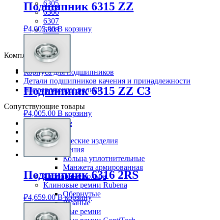
6305
Подшипник 6315 ZZ
6306
6307
₽
4,005.00
В корзину
6308
6309
Комплектующие
Корпуса для подшипников
Детали подшипников качения и принадлежности
Подшипник 6315 ZZ C3
Направляющие ролики
Сопутствующие товары
₽
4,005.00
В корзину
Смазки Loctite
Клей Loctite
Резинотехнические изделия
Уплотнения
Кольца уплотнительные
Манжета армированная
Подшипник 6316 2RS
Стопорные кольца
Клиновые ремни Rubena
Обернутые
₽
4,659.00
В корзину
Резаные
Клиновые ремни