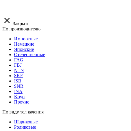
Закрыть
По производителю
Импортные
Немецкие
Японские
Отечественные
FAG
FBJ
NTN
SKF
ISB
SNR
INA
Koyo
Прочие
По виду тел качения
Шариковые
Роликовые