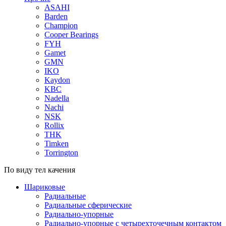
ASAHI
Barden
Champion
Cooper Bearings
FYH
Gamet
GMN
IKO
Kaydon
KBC
Nadella
Nachi
NSK
Rollix
THK
Timken
Torrington
По виду тел качения
Шариковые
Радиальные
Радиальные сферические
Радиально-упорные
Радиально-упорные с четырехточечным контактом