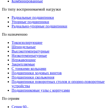
Комбинированные
По типу воспринимаемой нагрузки
Радиальные подшипники
Упорные подшипники
Радиально-упорные подшипники
По назначению
Токоизолирующие
Шпиндельные
Высокотемпературные
Низкотемпературные
Нержавеющие
Закрепляемые
С тонкими кольцами
Подшипники ходовых винтов
Подшипники скольжения
Подшипники поворотных столов и опорно-поворотные
устройства
Подшипниковые узлы с корпусами
По сериям
Серия 60..