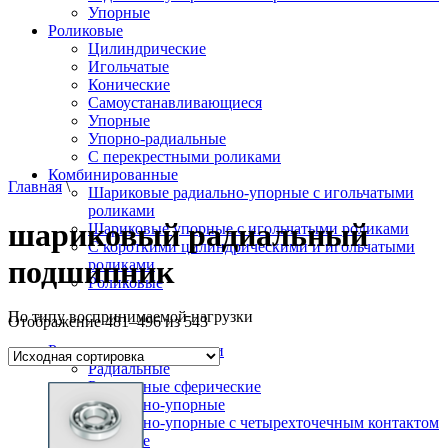
Упорные
Роликовые
Цилиндрические
Игольчатые
Конические
Самоустанавливающиеся
Упорные
Упорно-радиальные
C перекрестными роликами
Комбинированные
Главная
\
Шариковые радиально-упорные с игольчатыми
роликами
шариковый радиальный
Шариковые упорные с игольчатыми роликами
С короткими цилиндрическими и игольчатыми
подшипник
роликами
Роликовые
По типу воспринимаемой нагрузки
Отображение 481–496 из 543
Радиальные подшипники
Радиальные
Радиальные сферические
Радиально-упорные
Радиально-упорные с четырехточечным контактом
Упорные