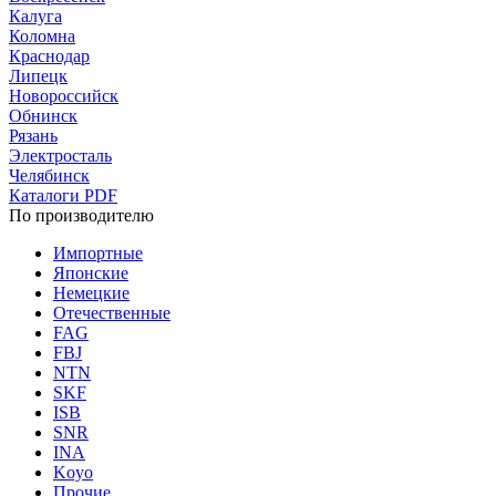
Калуга
Коломна
Краснодар
Липецк
Новороссийск
Обнинск
Рязань
Электросталь
Челябинск
Каталоги PDF
По производителю
Импортные
Японские
Немецкие
Отечественные
FAG
FBJ
NTN
SKF
ISB
SNR
INA
Koyo
Прочие