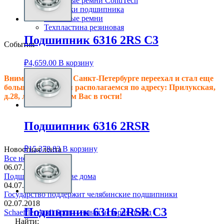
Клиновые ремни ContiTech
Сальники подшипника
Клиновые ремни
Техпластина резиновая
Подшипник 6316 2RS C3
События
₽
4,659.00
В корзину
Внимание! Офис в Санкт-Петербурге переехал и стал еще
больше, теперь мы располагаемся по адресу: Прилукская,
д.28, литер.А! Ждем Вас в гости!
Подшипник 6316 2RSR
₽
15,378.83
В корзину
Новостная лента
Все новости
06.07.2018
Подшипник в основе дома
04.07.2018
Государство поддержит челябинские подшипники
02.07.2018
Подшипник 6316 2RSR C3
Schaeffler Audi Sport – новая история побед
Найти: