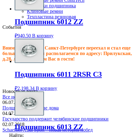
Клиновые ремни ContiTech
Сальники подшипника
Клиновые ремни
Техпластина резиновая
Подшипник 6012 ZZ
События
₽
940.50
В корзину
Внимание! Офис в Санкт-Петербурге переехал и стал еще
больше, теперь мы располагаемся по адресу: Прилукская,
д.28, литер.А! Ждем Вас в гости!
Подшипник 6011 2RSR C3
₽
2,198.34
В корзину
Новостная лента
Все новости
06.07.2018
Подшипник в основе дома
04.07.2018
Государство поддержит челябинские подшипники
02.07.2018
Подшипник 6013 ZZ
Schaeffler Audi Sport – новая история побед
Найти: