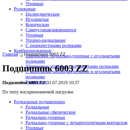
Упорные
Роликовые
Цилиндрические
Игольчатые
Конические
Самоустанавливающиеся
Упорные
Упорно-радиальные
C перекрестными роликами
Комбинированные
Главная
\ \ Подшипник 6003 ZZ
Шариковые радиально-упорные с игольчатыми
роликами
Подшипник 6003 ZZ
Шариковые упорные с игольчатыми роликами
С короткими цилиндрическими и игольчатыми
роликами
Роликовые
Подшипник 6003 ZZ
31.07.2019 10:37
По типу воспринимаемой нагрузки
Радиальные подшипники
Радиальные
Радиальные сферические
Радиально-упорные
Радиально-упорные с четырехточечным контактом
Упорные