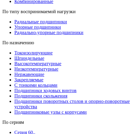
Комбинированные
По типу воспринимаемой нагрузки
Радиальные подшипники
Упорные подшипники
Радиально-упорные подшипники
По назначению
Токоизолирующие
Шпиндельные
Высокотемпературные
Низкотемпературные
Нержавеющие
Закрепляемые
С тонкими кольцами
Подшипники ходовых винтов
Подшипники скольжения
Подшипники поворотных столов и опорно-поворотные
устройства
Подшипниковые узлы с корпусами
По сериям
Серия 60..