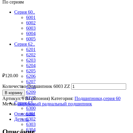
По сериям
Серия 60..
6001
6002
6003
6004
6005
Серия 62..
6201
6202
6203
6204
6205
₽
120.00
6206
6207
Количество Подшипник 6003 ZZ
6208
6209
В корзину
6210
Артикул:
FBJ (Япония)
Категория:
Подшипники,серия 60
Серия 63..
Метка:
шариковый радиальный подшипник
6300
6301
Описание
6302
Детали
6303
6304
Описание