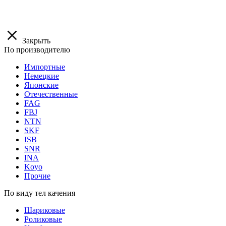
Закрыть
По производителю
Импортные
Немецкие
Японские
Отечественные
FAG
FBJ
NTN
SKF
ISB
SNR
INA
Koyo
Прочие
По виду тел качения
Шариковые
Роликовые