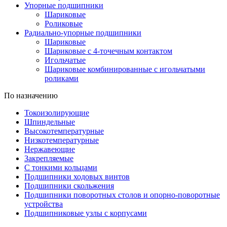
Упорные подшипники
Шариковые
Роликовые
Радиально-упорные подшипники
Шариковые
Шариковые с 4-точечным контактом
Игольчатые
Шариковые комбинированные с игольчатыми
роликами
По назначению
Токоизолирующие
Шпиндельные
Высокотемпературные
Низкотемпературные
Нержавеющие
Закрепляемые
С тонкими кольцами
Подшипники ходовых винтов
Подшипники скольжения
Подшипники поворотных столов и опорно-поворотные
устройства
Подшипниковые узлы с корпусами