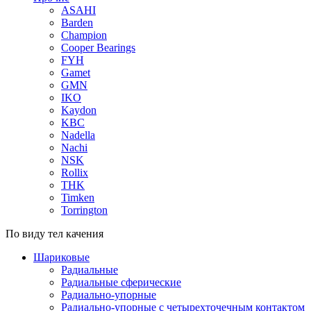
ASAHI
Barden
Champion
Cooper Bearings
FYH
Gamet
GMN
IKO
Kaydon
KBC
Nadella
Nachi
NSK
Rollix
THK
Timken
Torrington
По виду тел качения
Шариковые
Радиальные
Радиальные сферические
Радиально-упорные
Радиально-упорные с четырехточечным контактом