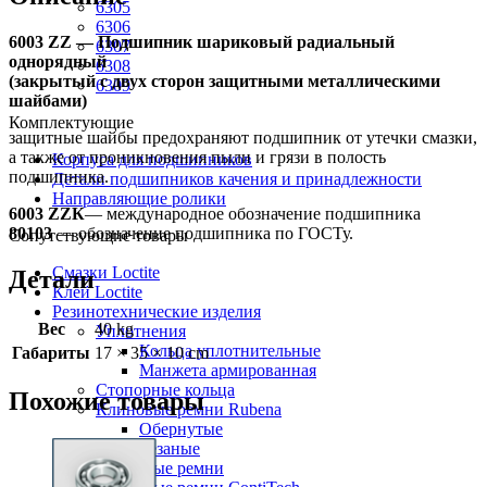
6305
6306
6003 ZZ — Подшипник шариковый радиальный
6307
однорядный
6308
(закрытый с двух сторон защитными металлическими
6309
шайбами)
Комплектующие
защитные шайбы предохраняют подшипник от утечки смазки,
а также от проникновения пыли и грязи в полость
Корпуса для подшипников
подшипника.
Детали подшипников качения и принадлежности
Направляющие ролики
6003 ZZК
— международное обозначение подшипника
80103
— обозначение подшипника по ГОСТу.
Сопутствующие товары
Смазки Loctite
Детали
Клей Loctite
Резинотехнические изделия
Вес
40 kg
Уплотнения
Кольца уплотнительные
Габариты
17 × 35 × 10 cm
Манжета армированная
Стопорные кольца
Похожие товары
Клиновые ремни Rubena
Обернутые
Резаные
Клиновые ремни