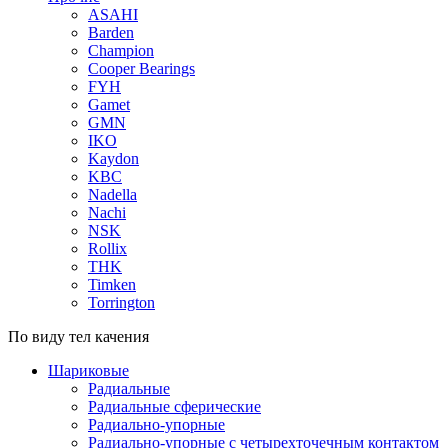
ASAHI
Barden
Champion
Cooper Bearings
FYH
Gamet
GMN
IKO
Kaydon
KBC
Nadella
Nachi
NSK
Rollix
THK
Timken
Torrington
По виду тел качения
Шариковые
Радиальные
Радиальные сферические
Радиально-упорные
Радиально-упорные с четырехточечным контактом