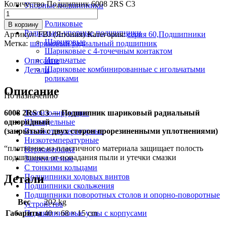
Количество Подшипник 6008 2RS C3
Упорные подшипники
Шариковые
Роликовые
В корзину
Радиально-упорные подшипники
Артикул:
FBJ (Япония)
Категория:
серия 60,Подшипники
Шариковые
Метка:
шариковый радиальный подшипник
Шариковые с 4-точечным контактом
Игольчатые
Описание
Шариковые комбинированные с игольчатыми
Детали
роликами
Описание
По назначению
6008 2RS C3 — Подшипник шариковый радиальный
Токоизолирующие
однорядный
Шпиндельные
(закрытый с двух сторон прорезиненными уплотнениями)
Высокотемпературные
Низкотемпературные
“плотнение из пластичного материала защищает полость
Нержавеющие
подшипника от попадания пыли и утечки смазки
Закрепляемые
С тонкими кольцами
Детали
Подшипники ходовых винтов
Подшипники скольжения
Подшипники поворотных столов и опорно-поворотные
Вес
202 kg
устройства
Габариты
40 × 68 × 15 cm
Подшипниковые узлы с корпусами