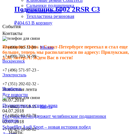
Клиновые ремни ContiTech
Сальники подшипника
Подшипник 6002 2RSR C3
Клиновые ремни
Техпластина резиновая
₽
404.63
В корзину
События
Контакты
Внимание! Офис в Санкт-Петербурге переехал и стал еще
+7 (499) 703-31-99 -
Москва
больше, теперь мы располагаемся по адресу: Прилукская,
+7 (499) 703-31-99 -
д.28, литер.А! Ждем Вас в гости!
Воскресенск
+7 (496) 571-97-23 -
Электросталь
+7 (351) 202-02-32 -
Челябинск
Новостная лента
Все новости
06.07.2018
Подшипник в основе дома
+7 (4842) 71-59-15 -
Калуга
04.07.2018
+7 (4845) 83-82-78 -
Государство поддержит челябинские подшипники
Обнинск
02.07.2018
Schaeffler Audi Sport – новая история побед
+7 (4742) 28-68-82 -
Найти: