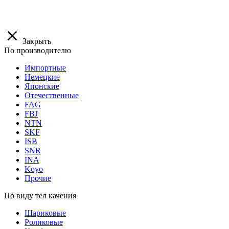
Закрыть
По производителю
Импортные
Немецкие
Японские
Отечественные
FAG
FBJ
NTN
SKF
ISB
SNR
INA
Koyo
Прочие
По виду тел качения
Шариковые
Роликовые