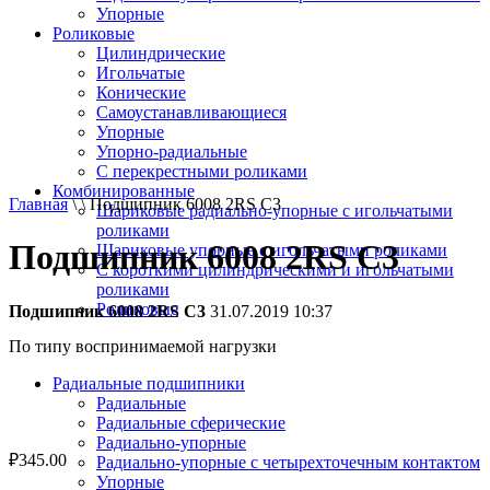
Упорные
Роликовые
Цилиндрические
Игольчатые
Конические
Самоустанавливающиеся
Упорные
Упорно-радиальные
C перекрестными роликами
Комбинированные
Главная
\ \ Подшипник 6008 2RS C3
Шариковые радиально-упорные с игольчатыми
роликами
Подшипник 6008 2RS C3
Шариковые упорные с игольчатыми роликами
С короткими цилиндрическими и игольчатыми
роликами
Роликовые
Подшипник 6008 2RS C3
31.07.2019 10:37
По типу воспринимаемой нагрузки
Радиальные подшипники
Радиальные
Радиальные сферические
Радиально-упорные
₽
345.00
Радиально-упорные с четырехточечным контактом
Упорные