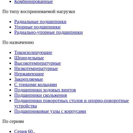
Комбинированные
По типу воспринимаемой нагрузки
Радиальные подшипники
Упорные подшипники
Радиально-упорные подшипники
По назначению
Токоизолирующие
Шпиндельные
Высокотемпературные
Низкотемпературные
Нержавеющие
Закрепляемые
С тонкими кольцами
Подшипники ходовых винтов
Подшипники скольжения
Подшипники поворотных столов и опорно-поворотные
устройства
Подшипниковые узлы с корпусами
По сериям
Серия 60..