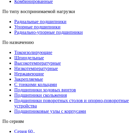
Комбинированные
По типу воспринимаемой нагрузки
Радиальные подшипники
Упорные подшипники
Радиально-упорные подшипники
По назначению
Токоизолирующие
Шпиндельные
Высокотемпературные
Низкотемпературные
Нержавеющие
Закрепляемые
С тонкими кольцами
Подшипники ходовых винтов
Подшипники скольжения
Подшипники поворотных столов и опорно-поворотные
устройства
Подшипниковые узлы с корпусами
По сериям
Серия 60..