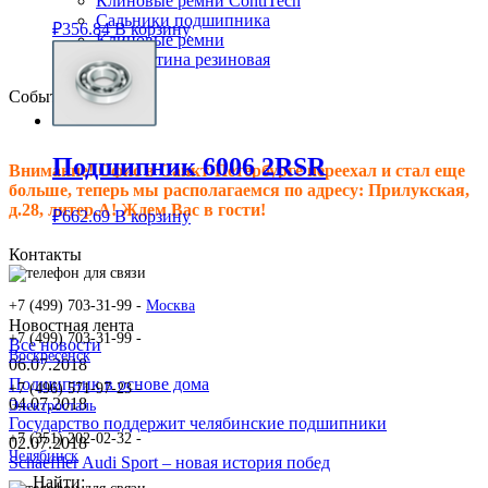
Клиновые ремни ContiTech
Сальники подшипника
₽
356.84
В корзину
Клиновые ремни
Техпластина резиновая
События
Подшипник 6006 2RSR
Внимание! Офис в Санкт-Петербурге переехал и стал еще
больше, теперь мы располагаемся по адресу: Прилукская,
д.28, литер.А! Ждем Вас в гости!
₽
662.69
В корзину
Контакты
+7 (499) 703-31-99 -
Москва
Новостная лента
+7 (499) 703-31-99 -
Все новости
Воскресенск
06.07.2018
Подшипник в основе дома
+7 (496) 571-97-23 -
04.07.2018
Электросталь
Государство поддержит челябинские подшипники
+7 (351) 202-02-32 -
02.07.2018
Челябинск
Schaeffler Audi Sport – новая история побед
Найти: