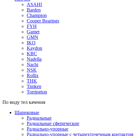
ASAHI
Barden
Champion
Cooper Bearings
FYH
Gamet
GMN
IKO
Kaydon
KBC
Nadella
Nachi
NSK
Rollix
THK
Timken
Torrington
По виду тел качения
Шариковые
Радиальные
Радиальные сферические
Радиально-упорные
Радиально-упорные с четырехточечным контактом