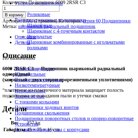
Количество Подшипник 6009 2RSR C3
Упорные подшипники
Шариковые
Роликовые
В корзину
Радиально-упорные подшипники
Артикул:
FAG (Германия)
Категория:
серия 60,Подшипники
Шариковые
Метка:
шариковый радиальный подшипник
Шариковые с 4-точечным контактом
Игольчатые
Описание
Шариковые комбинированные с игольчатыми
Детали
роликами
Описание
По назначению
6009 2RSR C3 — Подшипник шариковый радиальный
Токоизолирующие
однорядный
Шпиндельные
(закрытый с двух сторон прорезиненными уплотнениями)
Высокотемпературные
Низкотемпературные
“плотнение из пластичного материала защищает полость
Нержавеющие
подшипника от попадания пыли и утечки смазки
Закрепляемые
С тонкими кольцами
Детали
Подшипники ходовых винтов
Подшипники скольжения
Подшипники поворотных столов и опорно-поворотные
Вес
257 kg
устройства
Габариты
45 × 75 × 16 cm
Подшипниковые узлы с корпусами