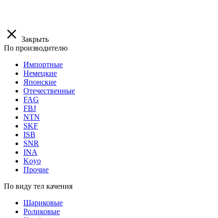
Закрыть
По производителю
Импортные
Немецкие
Японские
Отечественные
FAG
FBJ
NTN
SKF
ISB
SNR
INA
Koyo
Прочие
По виду тел качения
Шариковые
Роликовые