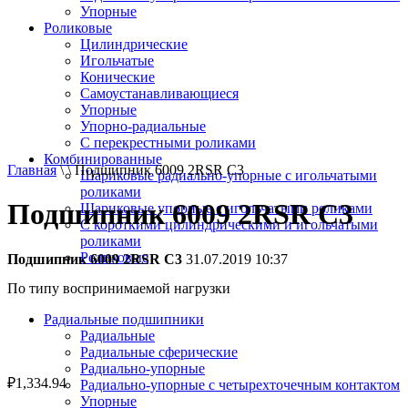
Упорные
Роликовые
Цилиндрические
Игольчатые
Конические
Самоустанавливающиеся
Упорные
Упорно-радиальные
C перекрестными роликами
Комбинированные
Главная
\ \ Подшипник 6009 2RSR C3
Шариковые радиально-упорные с игольчатыми
роликами
Подшипник 6009 2RSR C3
Шариковые упорные с игольчатыми роликами
С короткими цилиндрическими и игольчатыми
роликами
Роликовые
Подшипник 6009 2RSR C3
31.07.2019 10:37
По типу воспринимаемой нагрузки
Радиальные подшипники
Радиальные
Радиальные сферические
Радиально-упорные
₽
1,334.94
Радиально-упорные с четырехточечным контактом
Упорные