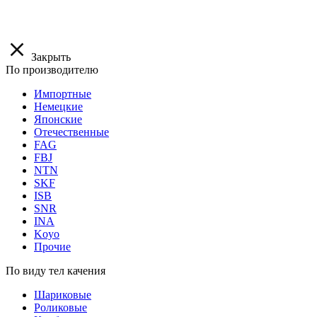
Закрыть
По производителю
Импортные
Немецкие
Японские
Отечественные
FAG
FBJ
NTN
SKF
ISB
SNR
INA
Koyo
Прочие
По виду тел качения
Шариковые
Роликовые