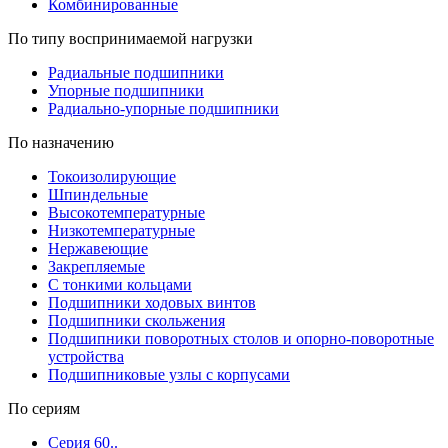
Комбинированные
По типу воспринимаемой нагрузки
Радиальные подшипники
Упорные подшипники
Радиально-упорные подшипники
По назначению
Токоизолирующие
Шпиндельные
Высокотемпературные
Низкотемпературные
Нержавеющие
Закрепляемые
С тонкими кольцами
Подшипники ходовых винтов
Подшипники скольжения
Подшипники поворотных столов и опорно-поворотные
устройства
Подшипниковые узлы с корпусами
По сериям
Серия 60..