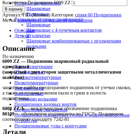
Количество Подшипник 6009 ZZ
Упорные подшипники
Шариковые
В корзину
Роликовые
Артикул:
FBJ (Япония)
Категория:
серия 60,Подшипники
Радиально-упорные подшипники
Метка:
шариковый радиальный подшипник
Шариковые
Шариковые с 4-точечным контактом
Описание
Игольчатые
Детали
Шариковые комбинированные с игольчатыми
роликами
Описание
По назначению
6009 ZZ — Подшипник шариковый радиальный
однорядный
Токоизолирующие
(закрытый с двух сторон защитными металлическими
Шпиндельные
шайбами)
Высокотемпературные
Низкотемпературные
защитные шайбы предохраняют подшипник от утечки смазки,
Нержавеющие
а также от проникновения пыли и грязи в полость
Закрепляемые
подшипника.
С тонкими кольцами
Подшипники ходовых винтов
6009 ZZЉ
— международное обозначение подшипника
Подшипники скольжения
80109
— обозначение подшипника по ГОСТу. Подшипник
Подшипники поворотных столов и опорно-поворотные
соответствует стандарту 7242-81
устройства
Подшипниковые узлы с корпусами
Детали