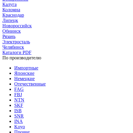
Калуга
Коломна
Краснодар
Липецк
Новороссийск
Обнинск
Рязань
Электросталь
Челябинск
Каталоги PDF
По производителю
Импортные
Японские
Немецкие
Отечественные
FAG
FBJ
NTN
SKF
ISB
SNR
INA
Koyo
Прочие