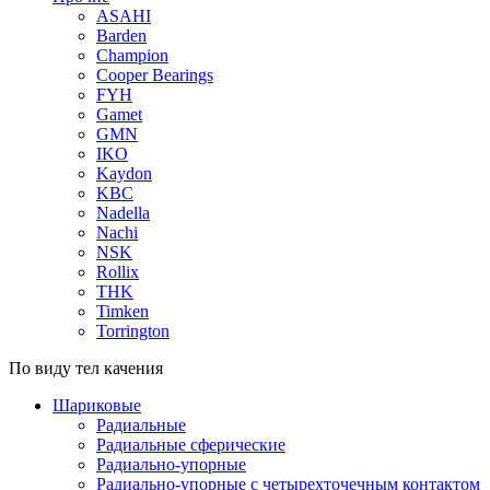
ASAHI
Barden
Champion
Cooper Bearings
FYH
Gamet
GMN
IKO
Kaydon
KBC
Nadella
Nachi
NSK
Rollix
THK
Timken
Torrington
По виду тел качения
Шариковые
Радиальные
Радиальные сферические
Радиально-упорные
Радиально-упорные с четырехточечным контактом