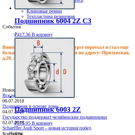
Клиновые ремни ContiTech
Сальники подшипника
Клиновые ремни
Техпластина резиновая
Подшипник 6004 2Z C3
События
₽
417.36
В корзину
Внимание! Офис в Санкт-Петербурге переехал и стал еще
больше, теперь мы располагаемся по адресу: Прилукская,
д.28, литер.А! Ждем Вас в гости!
Новостная лента
Все новости
06.07.2018
Подшипник в основе дома
Подшипник 6003 2Z
04.07.2018
Государство поддержит челябинские подшипники
02.07.2018
₽
375.95
В корзину
Schaeffler Audi Sport – новая история побед
Найти:
Контакты