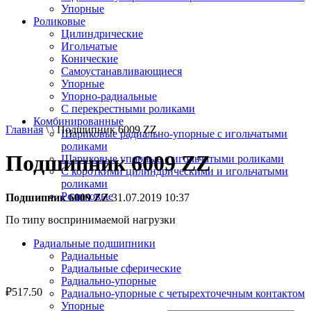
Упорные
Роликовые
Цилиндрические
Игольчатые
Конические
Самоустанавливающиеся
Упорные
Упорно-радиальные
C перекрестными роликами
Комбинированные
Главная
\ \ Подшипник 6009 ZZ
Шариковые радиально-упорные с игольчатыми
роликами
Подшипник 6009 ZZ
Шариковые упорные с игольчатыми роликами
С короткими цилиндрическими и игольчатыми
роликами
Роликовые
Подшипник 6009 ZZ
31.07.2019 10:37
По типу воспринимаемой нагрузки
Радиальные подшипники
Радиальные
Радиальные сферические
Радиально-упорные
₽
517.50
Радиально-упорные с четырехточечным контактом
Упорные