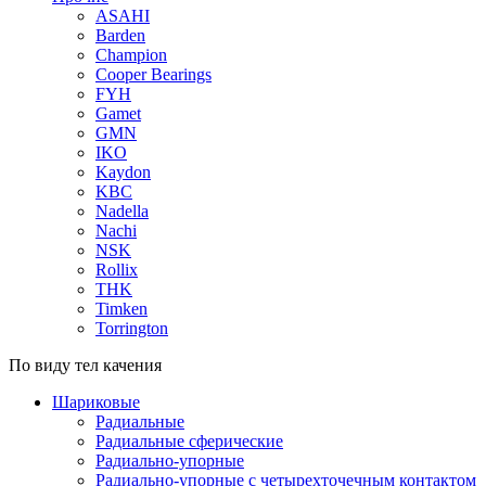
ASAHI
Barden
Champion
Cooper Bearings
FYH
Gamet
GMN
IKO
Kaydon
KBC
Nadella
Nachi
NSK
Rollix
THK
Timken
Torrington
По виду тел качения
Шариковые
Радиальные
Радиальные сферические
Радиально-упорные
Радиально-упорные с четырехточечным контактом