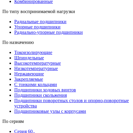
Комбинированные
По типу воспринимаемой нагрузки
Радиальные подшипники
Упорные подшипники
Радиально-упорные подшипники
По назначению
Токоизолирующие
Шпиндельные
Высокотемпературные
Низкотемпературные
Нержавеющие
Закрепляемые
С тонкими кольцами
Подшипники ходовых винтов
Подшипники скольжения
Подшипники поворотных столов и опорно-поворотные
устройства
Подшипниковые узлы с корпусами
По сериям
Серия 60..