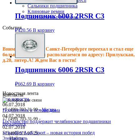
Клиновые ремни ContiTech
Сальники подшипника
Клиновые ремни
Подшипник 6003 2RSR C3
Техпластина резиновая
События
₽
420.56
В корзину
Внимание! Офис в Санкт-Петербурге переехал и стал еще
больше, теперь мы располагаемся по адресу: Прилукская,
д.28, литер.А! Ждем Вас в гости!
Подшипник 6006 2RSR C3
₽
662.69
В корзину
Новостная лента
Контакты
Все новости
06.07.2018
+7 (499) 703-31-99 -
Москва
Подшипник в основе дома
04.07.2018
+7 (499) 703-31-99 -
Государство поддержит челябинские подшипники
Воскресенск
02.07.2018
Schaeffler Audi Sport – новая история побед
+7 (496) 571-97-23 -
Найти:
Электросталь