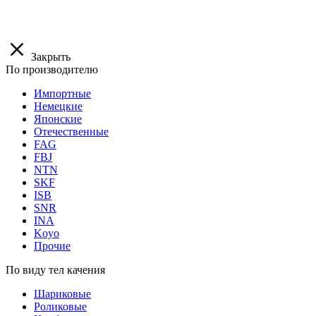
Закрыть
По производителю
Импортные
Немецкие
Японские
Отечественные
FAG
FBJ
NTN
SKF
ISB
SNR
INA
Koyo
Прочие
По виду тел качения
Шариковые
Роликовые