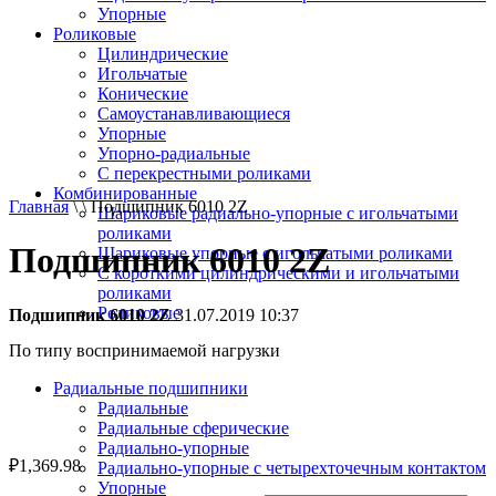
Упорные
Роликовые
Цилиндрические
Игольчатые
Конические
Самоустанавливающиеся
Упорные
Упорно-радиальные
C перекрестными роликами
Комбинированные
Главная
\ \ Подшипник 6010 2Z
Шариковые радиально-упорные с игольчатыми
роликами
Подшипник 6010 2Z
Шариковые упорные с игольчатыми роликами
С короткими цилиндрическими и игольчатыми
роликами
Роликовые
Подшипник 6010 2Z
31.07.2019 10:37
По типу воспринимаемой нагрузки
Радиальные подшипники
Радиальные
Радиальные сферические
Радиально-упорные
₽
1,369.98
Радиально-упорные с четырехточечным контактом
Упорные