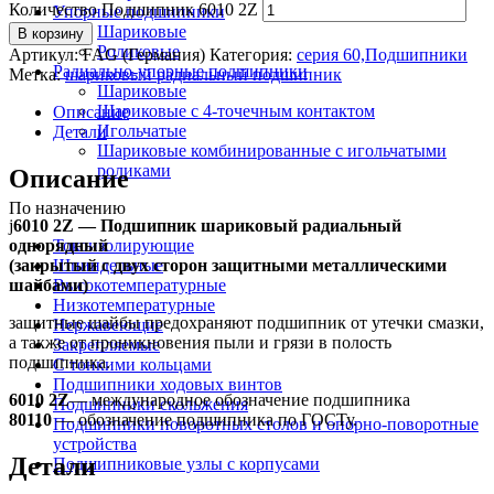
Количество Подшипник 6010 2Z
Упорные подшипники
Шариковые
В корзину
Роликовые
Артикул:
FAG (Германия)
Категория:
серия 60,Подшипники
Радиально-упорные подшипники
Метка:
шариковый радиальный подшипник
Шариковые
Шариковые с 4-точечным контактом
Описание
Игольчатые
Детали
Шариковые комбинированные с игольчатыми
роликами
Описание
По назначению
ј
6010 2Z — Подшипник шариковый радиальный
однорядный
Токоизолирующие
(закрытый с двух сторон защитными металлическими
Шпиндельные
шайбами)
Высокотемпературные
Низкотемпературные
защитные шайбы предохраняют подшипник от утечки смазки,
Нержавеющие
а также от проникновения пыли и грязи в полость
Закрепляемые
подшипника.
С тонкими кольцами
Подшипники ходовых винтов
6010 2Z
— международное обозначение подшипника
Подшипники скольжения
80110
— обозначение подшипника по ГОСТу.
Подшипники поворотных столов и опорно-поворотные
устройства
Детали
Подшипниковые узлы с корпусами