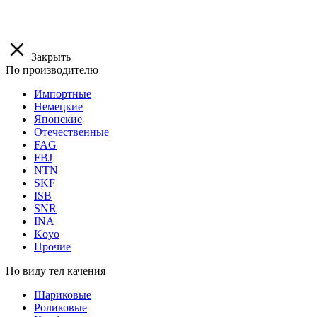
Закрыть
По производителю
Импортные
Немецкие
Японские
Отечественные
FAG
FBJ
NTN
SKF
ISB
SNR
INA
Koyo
Прочие
По виду тел качения
Шариковые
Роликовые