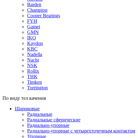
Barden
Champion
Cooper Bearings
FYH
Gamet
GMN
IKO
Kaydon
KBC
Nadella
Nachi
NSK
Rollix
THK
Timken
Torrington
По виду тел качения
Шариковые
Радиальные
Радиальные сферические
Радиально-упорные
Радиально-упорные с четырехточечным контактом
Упорные