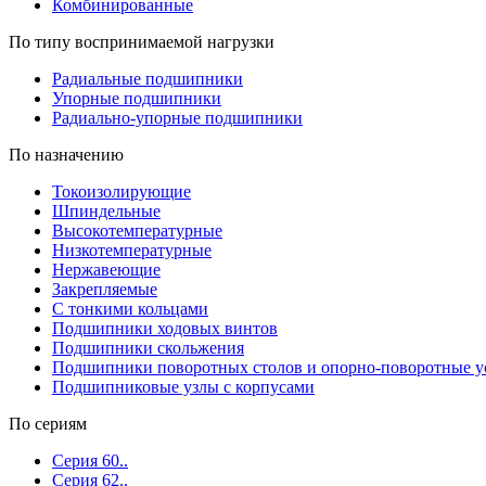
Комбинированные
По типу воспринимаемой нагрузки
Радиальные подшипники
Упорные подшипники
Радиально-упорные подшипники
По назначению
Токоизолирующие
Шпиндельные
Высокотемпературные
Низкотемпературные
Нержавеющие
Закрепляемые
С тонкими кольцами
Подшипники ходовых винтов
Подшипники скольжения
Подшипники поворотных столов и опорно-поворотные у
Подшипниковые узлы с корпусами
По сериям
Серия 60..
Серия 62..