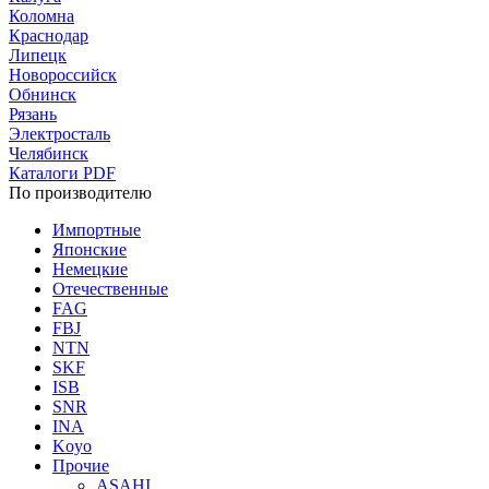
Коломна
Краснодар
Липецк
Новороссийск
Обнинск
Рязань
Электросталь
Челябинск
Каталоги PDF
По производителю
Импортные
Японские
Немецкие
Отечественные
FAG
FBJ
NTN
SKF
ISB
SNR
INA
Koyo
Прочие
ASAHI