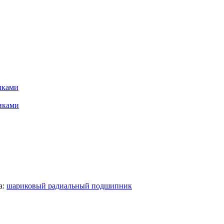
иками
иками
а:
шариковый радиальный подшипник