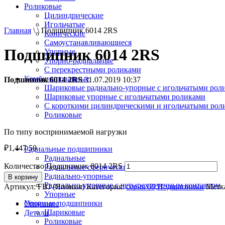
Роликовые
Цилиндрические
Игольчатые
Главная
\ \ Подшипник 6014 2RS
Конические
Самоустанавливающиеся
Подшипник 6014 2RS
Упорные
Упорно-радиальные
C перекрестными роликами
Комбинированные
Подшипник 6014 2RS
31.07.2019 10:37
Шариковые радиально-упорные с игольчатыми рол
Шариковые упорные с игольчатыми роликами
С короткими цилиндрическими и игольчатыми рол
Роликовые
По типу воспринимаемой нагрузки
₽
1,447.50
Радиальные подшипники
Радиальные
Количество Подшипник 6014 2RS
Радиальные сферические
Радиально-упорные
В корзину
Радиально-упорные с четырехточечным контактом
Артикул:
FBJ (Япония)
Категория:
серия 60,Подшипники
Метк
Упорные
Упорные подшипники
Описание
Шариковые
Детали
Роликовые