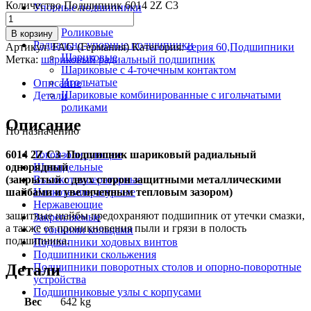
Количество Подшипник 6014 2Z C3
Упорные подшипники
Шариковые
Роликовые
В корзину
Радиально-упорные подшипники
Артикул:
FAG (Германия)
Категория:
серия 60,Подшипники
Шариковые
Метка:
шариковый радиальный подшипник
Шариковые с 4-точечным контактом
Игольчатые
Описание
Шариковые комбинированные с игольчатыми
Детали
роликами
Описание
По назначению
6014 2Z C3- Подшипник шариковый радиальный
Токоизолирующие
однорядный
Шпиндельные
(закрытый с двух сторон защитными металлическими
Высокотемпературные
шайбами и увеличенным тепловым зазором)
Низкотемпературные
Нержавеющие
защитные шайбы предохраняют подшипник от утечки смазки,
Закрепляемые
а также от проникновения пыли и грязи в полость
С тонкими кольцами
подшипника.
Подшипники ходовых винтов
Подшипники скольжения
Детали
Подшипники поворотных столов и опорно-поворотные
устройства
Подшипниковые узлы с корпусами
Вес
642 kg