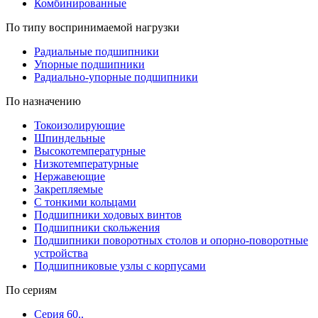
Комбинированные
По типу воспринимаемой нагрузки
Радиальные подшипники
Упорные подшипники
Радиально-упорные подшипники
По назначению
Токоизолирующие
Шпиндельные
Высокотемпературные
Низкотемпературные
Нержавеющие
Закрепляемые
С тонкими кольцами
Подшипники ходовых винтов
Подшипники скольжения
Подшипники поворотных столов и опорно-поворотные
устройства
Подшипниковые узлы с корпусами
По сериям
Серия 60..