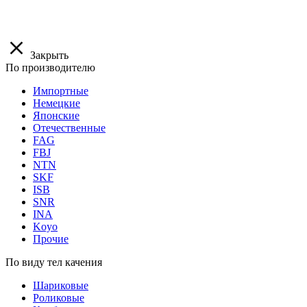
Закрыть
По производителю
Импортные
Немецкие
Японские
Отечественные
FAG
FBJ
NTN
SKF
ISB
SNR
INA
Koyo
Прочие
По виду тел качения
Шариковые
Роликовые