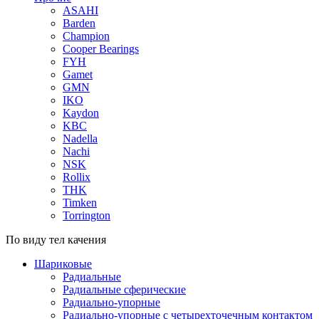
ASAHI
Barden
Champion
Cooper Bearings
FYH
Gamet
GMN
IKO
Kaydon
KBC
Nadella
Nachi
NSK
Rollix
THK
Timken
Torrington
По виду тел качения
Шариковые
Радиальные
Радиальные сферические
Радиально-упорные
Радиально-упорные с четырехточечным контактом