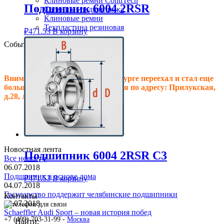
Клиновые ремни ContiTech
Подшипник 6004 2RSR
Сальники подшипника
Клиновые ремни
Техпластина резиновая
₽
471.53
В корзину
События
Внимание! Офис в Санкт-Петербурге переехал и стал еще
больше, теперь мы располагаемся по адресу: Прилукская,
д.28, литер.А! Ждем Вас в гости!
Новостная лента
Подшипник 6004 2RSR C3
Все новости
06.07.2018
Подшипник в основе дома
₽
471.53
В корзину
04.07.2018
Государство поддержит челябинские подшипники
Контакты
02.07.2018
Schaeffler Audi Sport – новая история побед
+7 (499) 703-31-99 -
Москва
Найти: