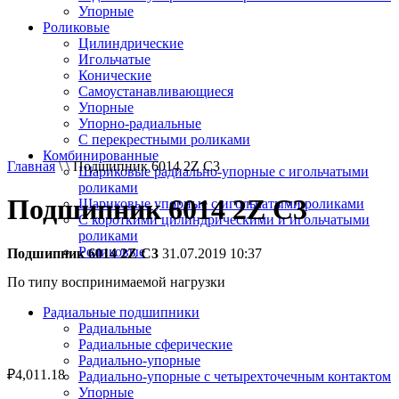
Упорные
Роликовые
Цилиндрические
Игольчатые
Конические
Самоустанавливающиеся
Упорные
Упорно-радиальные
C перекрестными роликами
Комбинированные
Главная
\ \ Подшипник 6014 2Z C3
Шариковые радиально-упорные с игольчатыми
роликами
Подшипник 6014 2Z C3
Шариковые упорные с игольчатыми роликами
С короткими цилиндрическими и игольчатыми
роликами
Роликовые
Подшипник 6014 2Z C3
31.07.2019 10:37
По типу воспринимаемой нагрузки
Радиальные подшипники
Радиальные
Радиальные сферические
Радиально-упорные
₽
4,011.18
Радиально-упорные с четырехточечным контактом
Упорные