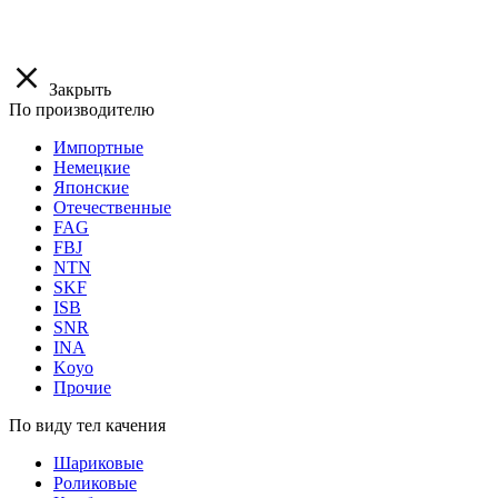
Закрыть
По производителю
Импортные
Немецкие
Японские
Отечественные
FAG
FBJ
NTN
SKF
ISB
SNR
INA
Koyo
Прочие
По виду тел качения
Шариковые
Роликовые