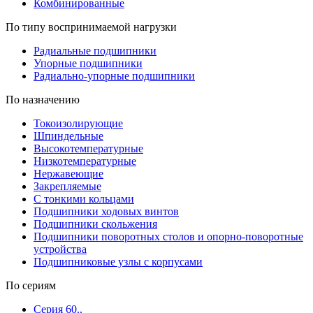
Комбинированные
По типу воспринимаемой нагрузки
Радиальные подшипники
Упорные подшипники
Радиально-упорные подшипники
По назначению
Токоизолирующие
Шпиндельные
Высокотемпературные
Низкотемпературные
Нержавеющие
Закрепляемые
С тонкими кольцами
Подшипники ходовых винтов
Подшипники скольжения
Подшипники поворотных столов и опорно-поворотные
устройства
Подшипниковые узлы с корпусами
По сериям
Серия 60..