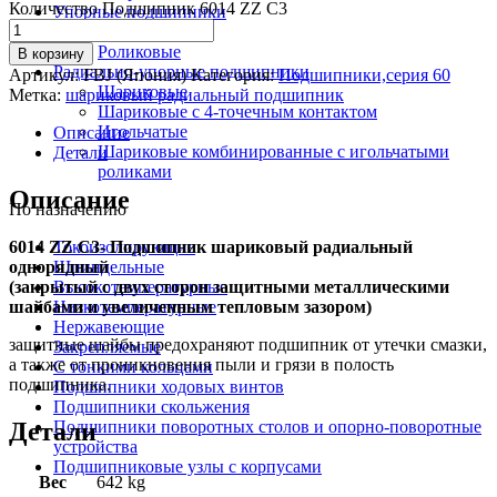
Количество Подшипник 6014 ZZ C3
Упорные подшипники
Шариковые
Роликовые
В корзину
Радиально-упорные подшипники
Артикул:
FBJ (Япония)
Категория:
Подшипники,серия 60
Шариковые
Метка:
шариковый радиальный подшипник
Шариковые с 4-точечным контактом
Игольчатые
Описание
Шариковые комбинированные с игольчатыми
Детали
роликами
Описание
По назначению
6014 ZZ C3- Подшипник шариковый радиальный
Токоизолирующие
однорядный
Шпиндельные
(закрытый с двух сторон защитными металлическими
Высокотемпературные
шайбами и увеличенным тепловым зазором)
Низкотемпературные
Нержавеющие
защитные шайбы предохраняют подшипник от утечки смазки,
Закрепляемые
а также от проникновения пыли и грязи в полость
С тонкими кольцами
подшипника.
Подшипники ходовых винтов
Подшипники скольжения
Детали
Подшипники поворотных столов и опорно-поворотные
устройства
Подшипниковые узлы с корпусами
Вес
642 kg