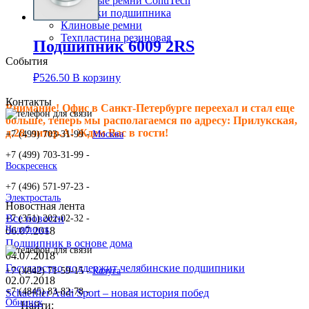
Клиновые ремни ContiTech
Сальники подшипника
Клиновые ремни
Техпластина резиновая
Подшипник 6009 2RS
События
₽
526.50
В корзину
Контакты
Внимание! Офис в Санкт-Петербурге переехал и стал еще
больше, теперь мы располагаемся по адресу: Прилукская,
д.28, литер.А! Ждем Вас в гости!
+7 (499) 703-31-99 -
Москва
+7 (499) 703-31-99 -
Воскресенск
+7 (496) 571-97-23 -
Электросталь
Новостная лента
Все новости
+7 (351) 202-02-32 -
Челябинск
06.07.2018
Подшипник в основе дома
04.07.2018
Государство поддержит челябинские подшипники
+7 (4842) 71-59-15 -
Калуга
02.07.2018
+7 (4845) 83-82-78 -
Schaeffler Audi Sport – новая история побед
Обнинск
Найти: