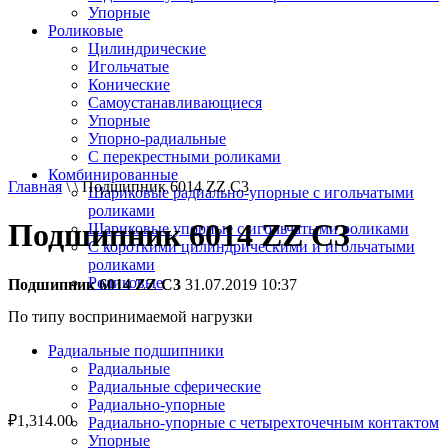
Упорные
Роликовые
Цилиндрические
Игольчатые
Конические
Самоустанавливающиеся
Упорные
Упорно-радиальные
C перекрестными роликами
Комбинированные
Главная
\ \ Подшипник 6014 ZZ C3
Шариковые радиально-упорные с игольчатыми
роликами
Подшипник 6014 ZZ C3
Шариковые упорные с игольчатыми роликами
С короткими цилиндрическими и игольчатыми
роликами
Роликовые
Подшипник 6014 ZZ C3
31.07.2019 10:37
По типу воспринимаемой нагрузки
Радиальные подшипники
Радиальные
Радиальные сферические
Радиально-упорные
₽
1,314.00
Радиально-упорные с четырехточечным контактом
Упорные