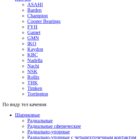
ASAHI
Barden
Champion
Cooper Bearings
FYH
Gamet
GMN
IKO
Kaydon
KBC
Nadella
Nachi
NSK
Rollix
THK
Timken
Torrington
По виду тел качения
Шариковые
Радиальные
Радиальные сферические
Радиально-упорные
Радиально-упорные с четырехточечным контактом