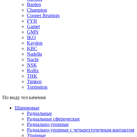
Barden
Champion
Cooper Bearings
FYH
Gamet
GMN
IKO
Kaydon
KBC
Nadella
Nachi
NSK
Rollix
THK
Timken
Torrington
По виду тел качения
Шариковые
Радиальные
Радиальные сферические
Радиально-упорные
Радиально-упорные с четырехточечным контактом
Упорные