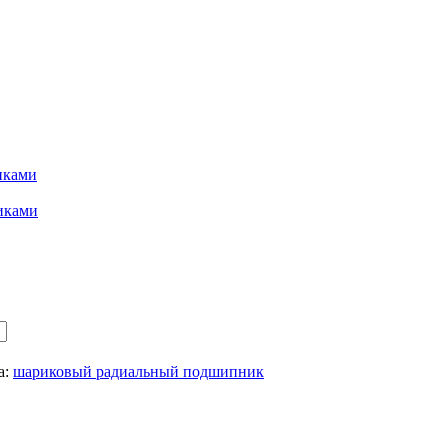
иками
иками
а:
шариковый радиальный подшипник