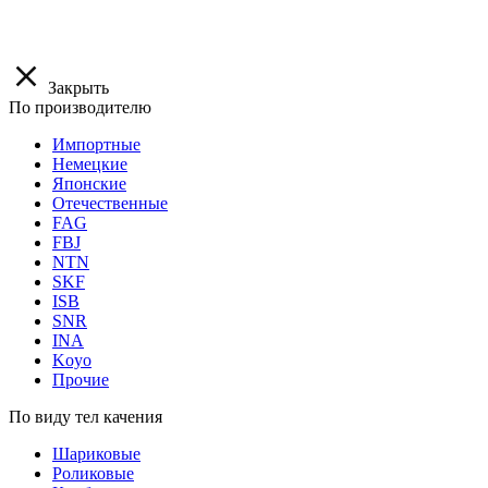
Закрыть
По производителю
Импортные
Немецкие
Японские
Отечественные
FAG
FBJ
NTN
SKF
ISB
SNR
INA
Koyo
Прочие
По виду тел качения
Шариковые
Роликовые