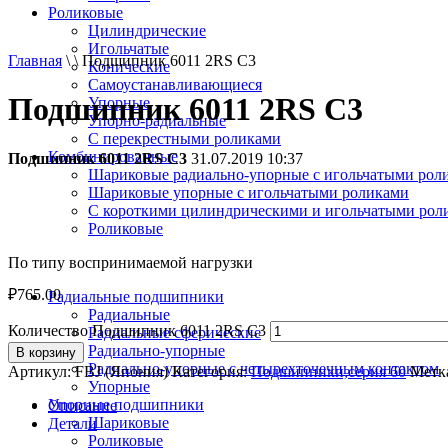
Роликовые
Цилиндрические
Игольчатые
Главная
\ \ Подшипник 6011 2RS C3
Конические
Самоустанавливающиеся
Подшипник 6011 2RS C3
Упорные
Упорно-радиальные
C перекрестными роликами
Комбинированные
Подшипник 6011 2RS C3
31.07.2019 10:37
Шариковые радиально-упорные с игольчатыми рол
Шариковые упорные с игольчатыми роликами
С короткими цилиндрическими и игольчатыми рол
Роликовые
По типу воспринимаемой нагрузки
₽
765.00
Радиальные подшипники
Радиальные
Количество Подшипник 6011 2RS C3
Радиальные сферические
Радиально-упорные
В корзину
Радиально-упорные с четырехточечным контактом
Артикул:
FBJ (Япония)
Категория:
Подшипники,серия 60
Метк
Упорные
Упорные подшипники
Описание
Шариковые
Детали
Роликовые