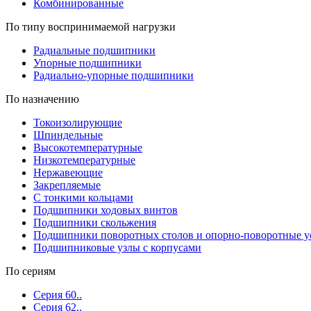
Комбинированные
По типу воспринимаемой нагрузки
Радиальные подшипники
Упорные подшипники
Радиально-упорные подшипники
По назначению
Токоизолирующие
Шпиндельные
Высокотемпературные
Низкотемпературные
Нержавеющие
Закрепляемые
С тонкими кольцами
Подшипники ходовых винтов
Подшипники скольжения
Подшипники поворотных столов и опорно-поворотные у
Подшипниковые узлы с корпусами
По сериям
Серия 60..
Серия 62..