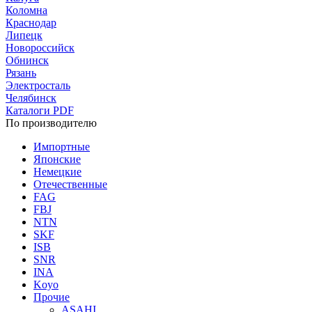
Коломна
Краснодар
Липецк
Новороссийск
Обнинск
Рязань
Электросталь
Челябинск
Каталоги PDF
По производителю
Импортные
Японские
Немецкие
Отечественные
FAG
FBJ
NTN
SKF
ISB
SNR
INA
Koyo
Прочие
ASAHI