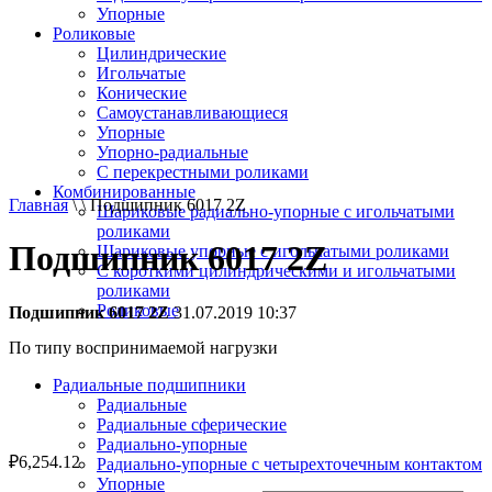
Упорные
Роликовые
Цилиндрические
Игольчатые
Конические
Самоустанавливающиеся
Упорные
Упорно-радиальные
C перекрестными роликами
Комбинированные
Главная
\ \ Подшипник 6017 2Z
Шариковые радиально-упорные с игольчатыми
роликами
Подшипник 6017 2Z
Шариковые упорные с игольчатыми роликами
С короткими цилиндрическими и игольчатыми
роликами
Роликовые
Подшипник 6017 2Z
31.07.2019 10:37
По типу воспринимаемой нагрузки
Радиальные подшипники
Радиальные
Радиальные сферические
Радиально-упорные
₽
6,254.12
Радиально-упорные с четырехточечным контактом
Упорные