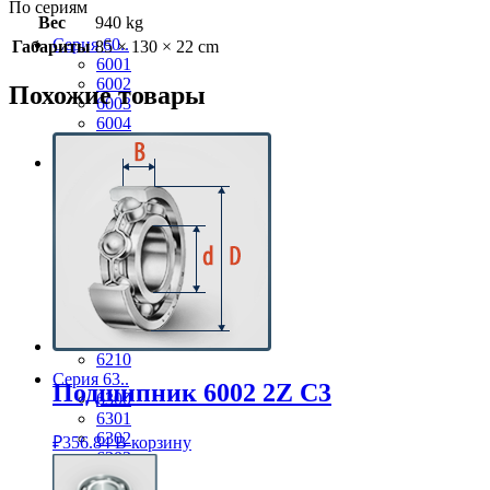
По сериям
Вес
940 kg
Серия 60..
Габариты
85 × 130 × 22 cm
6001
6002
Похожие товары
6003
6004
6005
Серия 62..
6201
6202
6203
6204
6205
6206
6207
6208
6209
6210
Серия 63..
Подшипник 6002 2Z C3
6300
6301
6302
₽
356.84
В корзину
6303
6304