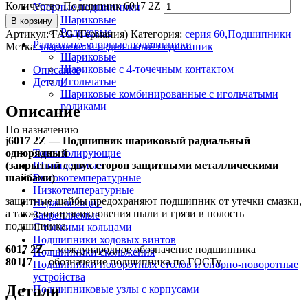
Количество Подшипник 6017 2Z
Упорные подшипники
Шариковые
В корзину
Роликовые
Артикул:
FAG (Германия)
Категория:
серия 60,Подшипники
Радиально-упорные подшипники
Метка:
шариковый радиальный подшипник
Шариковые
Шариковые с 4-точечным контактом
Описание
Игольчатые
Детали
Шариковые комбинированные с игольчатыми
роликами
Описание
По назначению
ј
6017 2Z — Подшипник шариковый радиальный
однорядный
Токоизолирующие
(закрытый с двух сторон защитными металлическими
Шпиндельные
шайбами)
Высокотемпературные
Низкотемпературные
защитные шайбы предохраняют подшипник от утечки смазки,
Нержавеющие
а также от проникновения пыли и грязи в полость
Закрепляемые
подшипника.
С тонкими кольцами
Подшипники ходовых винтов
6017 2Z
— международное обозначение подшипника
Подшипники скольжения
80117
— обозначение подшипника по ГОСТу.
Подшипники поворотных столов и опорно-поворотные
устройства
Детали
Подшипниковые узлы с корпусами