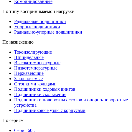
Комбинированные
По типу воспринимаемой нагрузки
Радиальные подшипники
Упорные подшипники
Радиально-упорные подшипники
По назначению
Токоизолирующие
Шпиндельные
Высокотемпературные
Низкотемпературные
Нержавеющие
Закрепляемые
С тонкими кольцами
Подшипники ходовых винтов
Подшипники скольжения
Подшипники поворотных столов и опорно-поворотные
устройства
Подшипниковые узлы с корпусами
По сериям
Серия 60..