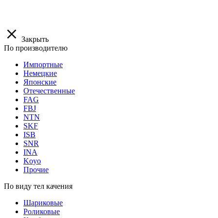
Закрыть
По производителю
Импортные
Немецкие
Японские
Отечественные
FAG
FBJ
NTN
SKF
ISB
SNR
INA
Koyo
Прочие
По виду тел качения
Шариковые
Роликовые