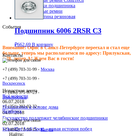
Клиновые ремни ContiTech
Сальники подшипника
Клиновые ремни
Техпластина резиновая
События
Подшипник 6006 2RSR C3
₽
662.69
В корзину
Внимание! Офис в Санкт-Петербурге переехал и стал еще
больше, теперь мы располагаемся по адресу: Прилукская,
Контакты
д.28, литер.А! Ждем Вас в гости!
+7 (499) 703-31-99 -
Москва
+7 (499) 703-31-99 -
Воскресенск
Новостная лента
+7 (496) 571-97-23 -
Все новости
Электросталь
06.07.2018
+7 (351) 202-02-32 -
Подшипник в основе дома
Челябинск
04.07.2018
Государство поддержит челябинские подшипники
02.07.2018
Schaeffler Audi Sport – новая история побед
+7 (4842) 71-59-15 -
Калуга
Найти: