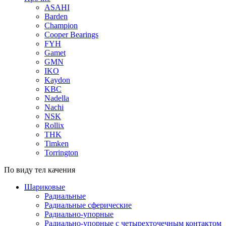
ASAHI
Barden
Champion
Cooper Bearings
FYH
Gamet
GMN
IKO
Kaydon
KBC
Nadella
Nachi
NSK
Rollix
THK
Timken
Torrington
По виду тел качения
Шариковые
Радиальные
Радиальные сферические
Радиально-упорные
Радиально-упорные с четырехточечным контактом