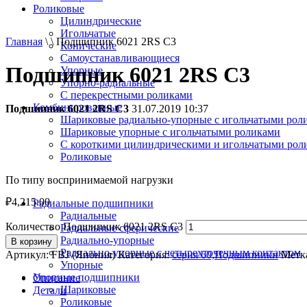
Роликовые
Цилиндрические
Игольчатые
Главная
\ \ Подшипник 6021 2RS C3
Конические
Самоустанавливающиеся
Подшипник 6021 2RS C3
Упорные
Упорно-радиальные
C перекрестными роликами
Комбинированные
Подшипник 6021 2RS C3
31.07.2019 10:37
Шариковые радиально-упорные с игольчатыми рол
Шариковые упорные с игольчатыми роликами
С короткими цилиндрическими и игольчатыми рол
Роликовые
По типу воспринимаемой нагрузки
₽
4,215.00
Радиальные подшипники
Радиальные
Количество Подшипник 6021 2RS C3
Радиальные сферические
Радиально-упорные
В корзину
Радиально-упорные с четырехточечным контактом
Артикул:
FBJ (Япония)
Категория:
серия 60,Подшипники
Метк
Упорные
Упорные подшипники
Описание
Шариковые
Детали
Роликовые