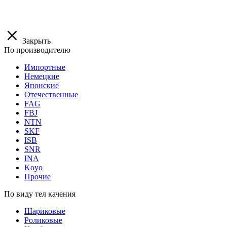
Закрыть
По производителю
Импортные
Немецкие
Японские
Отечественные
FAG
FBJ
NTN
SKF
ISB
SNR
INA
Koyo
Прочие
По виду тел качения
Шариковые
Роликовые