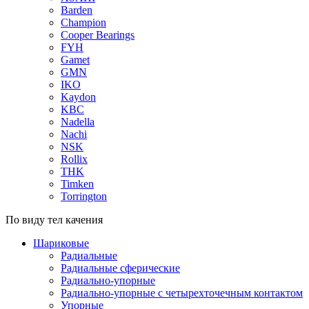
Barden
Champion
Cooper Bearings
FYH
Gamet
GMN
IKO
Kaydon
KBC
Nadella
Nachi
NSK
Rollix
THK
Timken
Torrington
По виду тел качения
Шариковые
Радиальные
Радиальные сферические
Радиально-упорные
Радиально-упорные с четырехточечным контактом
Упорные