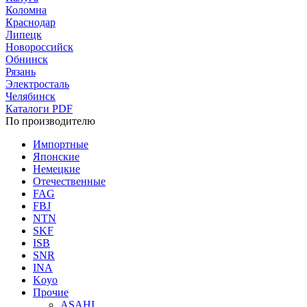
Коломна
Краснодар
Липецк
Новороссийск
Обнинск
Рязань
Электросталь
Челябинск
Каталоги PDF
По производителю
Импортные
Японские
Немецкие
Отечественные
FAG
FBJ
NTN
SKF
ISB
SNR
INA
Koyo
Прочие
ASAHI