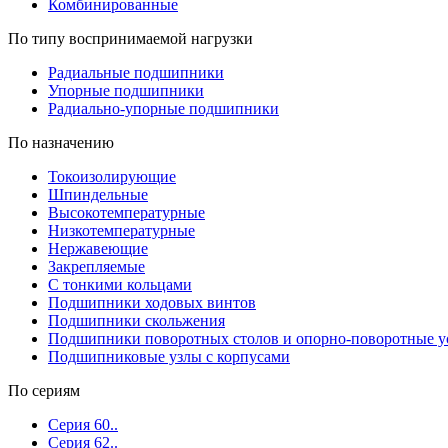
Комбинированные
По типу воспринимаемой нагрузки
Радиальные подшипники
Упорные подшипники
Радиально-упорные подшипники
По назначению
Токоизолирующие
Шпиндельные
Высокотемпературные
Низкотемпературные
Нержавеющие
Закрепляемые
С тонкими кольцами
Подшипники ходовых винтов
Подшипники скольжения
Подшипники поворотных столов и опорно-поворотные у
Подшипниковые узлы с корпусами
По сериям
Серия 60..
Серия 62..