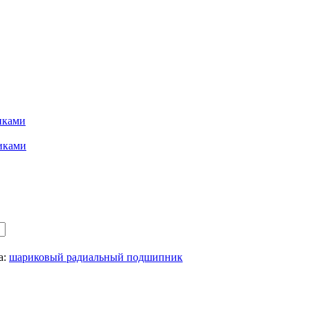
иками
иками
а:
шариковый радиальный подшипник