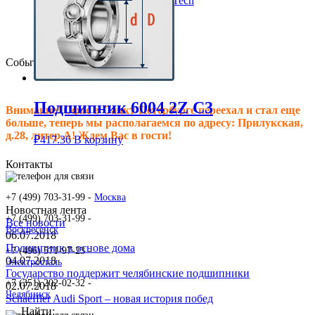
Клиновые ремни ContiTech
Сальники подшипника
Клиновые ремни
Техпластина резиновая
События
Подшипник 6004 2Z C3
Внимание! Офис в Санкт-Петербурге переехал и стал еще
больше, теперь мы располагаемся по адресу: Прилукская,
д.28, литер.А! Ждем Вас в гости!
₽
417.36
В корзину
Контакты
+7 (499) 703-31-99 -
Москва
Новостная лента
+7 (499) 703-31-99 -
Все новости
Воскресенск
06.07.2018
Подшипник в основе дома
+7 (496) 571-97-23 -
04.07.2018
Электросталь
Государство поддержит челябинские подшипники
+7 (351) 202-02-32 -
02.07.2018
Челябинск
Schaeffler Audi Sport – новая история побед
Найти: