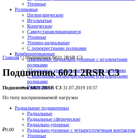
Упорные
Роликовые
Цилиндрические
Игольчатые
Конические
Самоустанавливающиеся
Упорные
Упорно-радиальные
C перекрестными роликами
Комбинированные
Главная
\ \ Подшипник 6021 2RSR C3
Шариковые радиально-упорные с игольчатыми
роликами
Подшипник 6021 2RSR C3
Шариковые упорные с игольчатыми роликами
С короткими цилиндрическими и игольчатыми
роликами
Роликовые
Подшипник 6021 2RSR C3
31.07.2019 10:37
По типу воспринимаемой нагрузки
Радиальные подшипники
Радиальные
Радиальные сферические
Радиально-упорные
₽
0.00
Радиально-упорные с четырехточечным контактом
Упорные