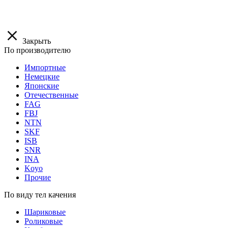
Закрыть
По производителю
Импортные
Немецкие
Японские
Отечественные
FAG
FBJ
NTN
SKF
ISB
SNR
INA
Koyo
Прочие
По виду тел качения
Шариковые
Роликовые