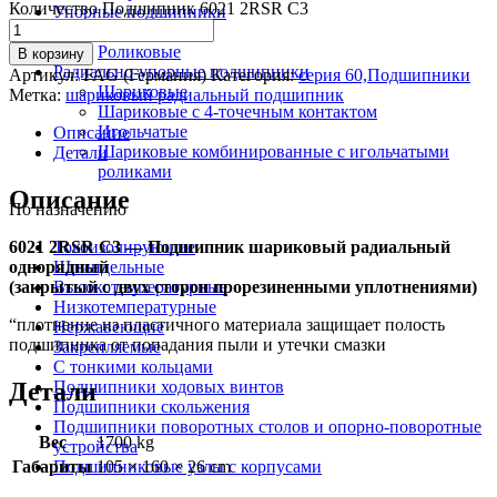
Количество Подшипник 6021 2RSR C3
Упорные подшипники
Шариковые
Роликовые
В корзину
Радиально-упорные подшипники
Артикул:
FAG (Германия)
Категория:
серия 60,Подшипники
Шариковые
Метка:
шариковый радиальный подшипник
Шариковые с 4-точечным контактом
Игольчатые
Описание
Шариковые комбинированные с игольчатыми
Детали
роликами
Описание
По назначению
6021 2RSR C3 — Подшипник шариковый радиальный
Токоизолирующие
однорядный
Шпиндельные
(закрытый с двух сторон прорезиненными уплотнениями)
Высокотемпературные
Низкотемпературные
“плотнение из пластичного материала защищает полость
Нержавеющие
подшипника от попадания пыли и утечки смазки
Закрепляемые
С тонкими кольцами
Детали
Подшипники ходовых винтов
Подшипники скольжения
Подшипники поворотных столов и опорно-поворотные
Вес
1700 kg
устройства
Габариты
105 × 160 × 26 cm
Подшипниковые узлы с корпусами