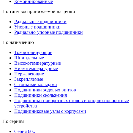
Комбинированные
По типу воспринимаемой нагрузки
Радиальные подшипники
Упорные подшипники
Радиально-упорные подшипники
По назначению
Токоизолирующие
Шпиндельные
Высокотемпературные
Низкотемпературные
Нержавеющие
Закрепляемые
С тонкими кольцами
Подшипники ходовых винтов
Подшипники скольжения
Подшипники поворотных столов и опорно-поворотные
устройства
Подшипниковые узлы с корпусами
По сериям
Серия 60..