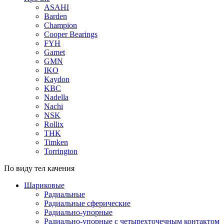
ASAHI
Barden
Champion
Cooper Bearings
FYH
Gamet
GMN
IKO
Kaydon
KBC
Nadella
Nachi
NSK
Rollix
THK
Timken
Torrington
По виду тел качения
Шариковые
Радиальные
Радиальные сферические
Радиально-упорные
Радиально-упорные с четырехточечным контактом