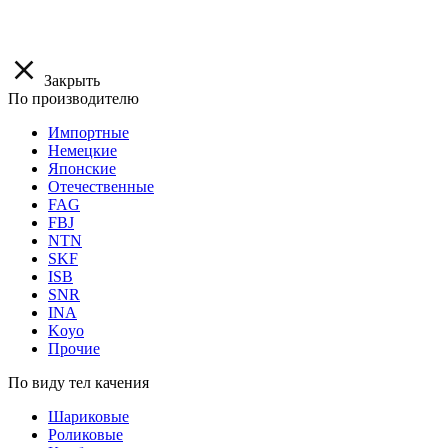
Закрыть
По производителю
Импортные
Немецкие
Японские
Отечественные
FAG
FBJ
NTN
SKF
ISB
SNR
INA
Koyo
Прочие
По виду тел качения
Шариковые
Роликовые