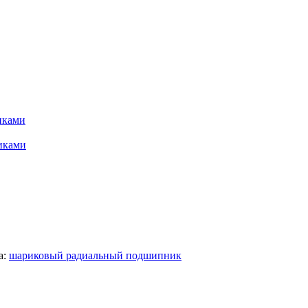
иками
иками
а:
шариковый радиальный подшипник