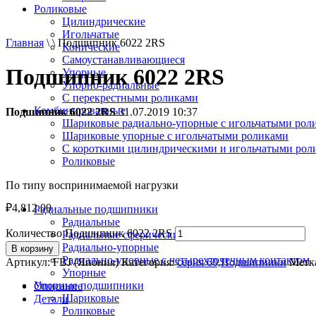
Роликовые
Цилиндрические
Игольчатые
Главная
\ \ Подшипник 6022 2RS
Конические
Самоустанавливающиеся
Подшипник 6022 2RS
Упорные
Упорно-радиальные
C перекрестными роликами
Комбинированные
Подшипник 6022 2RS
31.07.2019 10:37
Шариковые радиально-упорные с игольчатыми рол
Шариковые упорные с игольчатыми роликами
С короткими цилиндрическими и игольчатыми рол
Роликовые
По типу воспринимаемой нагрузки
₽
4,812.00
Радиальные подшипники
Радиальные
Количество Подшипник 6022 2RS
Радиальные сферические
Радиально-упорные
В корзину
Радиально-упорные с четырехточечным контактом
Артикул:
FBJ (Япония)
Категория:
серия 60,Подшипники
Метк
Упорные
Упорные подшипники
Описание
Шариковые
Детали
Роликовые