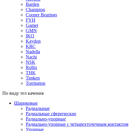
Barden
Champion
Cooper Bearings
FYH
Gamet
GMN
IKO
Kaydon
KBC
Nadella
Nachi
NSK
Rollix
THK
Timken
Torrington
По виду тел качения
Шариковые
Радиальные
Радиальные сферические
Радиально-упорные
Радиально-упорные с четырехточечным контактом
Упорные