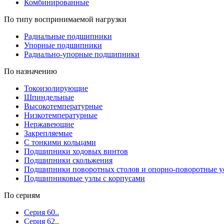
Комбинированные
По типу воспринимаемой нагрузки
Радиальные подшипники
Упорные подшипники
Радиально-упорные подшипники
По назначению
Токоизолирующие
Шпиндельные
Высокотемпературные
Низкотемпературные
Нержавеющие
Закрепляемые
С тонкими кольцами
Подшипники ходовых винтов
Подшипники скольжения
Подшипники поворотных столов и опорно-поворотные у
Подшипниковые узлы с корпусами
По сериям
Серия 60..
Серия 62..