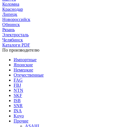
Коломна
Краснодар
Липецк
Новороссийск
Обнинск
Рязань
Электросталь
Челябинск
Каталоги PDF
По производителю
Импортные
Японские
Немецкие
Отечественные
FAG
FBJ
NTN
SKF
ISB
SNR
INA
Koyo
Прочие
ASAHI