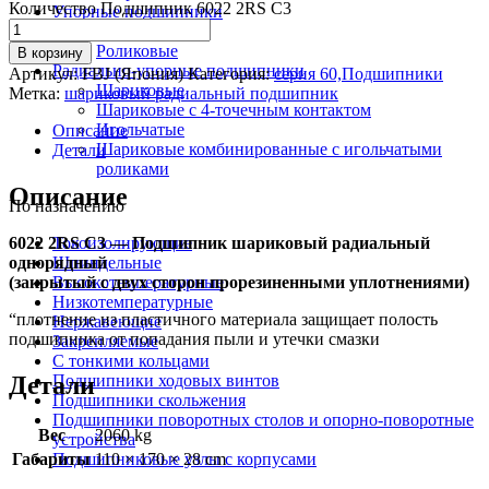
Количество Подшипник 6022 2RS C3
Упорные подшипники
Шариковые
Роликовые
В корзину
Радиально-упорные подшипники
Артикул:
FBJ (Япония)
Категория:
серия 60,Подшипники
Шариковые
Метка:
шариковый радиальный подшипник
Шариковые с 4-точечным контактом
Игольчатые
Описание
Шариковые комбинированные с игольчатыми
Детали
роликами
Описание
По назначению
6022 2RS C3 — Подшипник шариковый радиальный
Токоизолирующие
однорядный
Шпиндельные
(закрытый с двух сторон прорезиненными уплотнениями)
Высокотемпературные
Низкотемпературные
“плотнение из пластичного материала защищает полость
Нержавеющие
подшипника от попадания пыли и утечки смазки
Закрепляемые
С тонкими кольцами
Детали
Подшипники ходовых винтов
Подшипники скольжения
Подшипники поворотных столов и опорно-поворотные
Вес
2060 kg
устройства
Габариты
110 × 170 × 28 cm
Подшипниковые узлы с корпусами