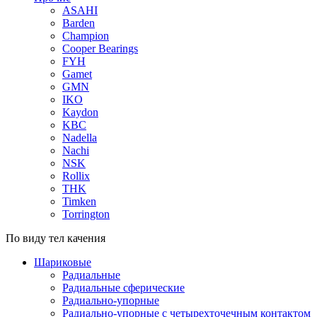
ASAHI
Barden
Champion
Cooper Bearings
FYH
Gamet
GMN
IKO
Kaydon
KBC
Nadella
Nachi
NSK
Rollix
THK
Timken
Torrington
По виду тел качения
Шариковые
Радиальные
Радиальные сферические
Радиально-упорные
Радиально-упорные с четырехточечным контактом