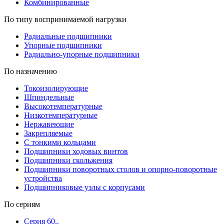
Комбинированные
По типу воспринимаемой нагрузки
Радиальные подшипники
Упорные подшипники
Радиально-упорные подшипники
По назначению
Токоизолирующие
Шпиндельные
Высокотемпературные
Низкотемпературные
Нержавеющие
Закрепляемые
С тонкими кольцами
Подшипники ходовых винтов
Подшипники скольжения
Подшипники поворотных столов и опорно-поворотные
устройства
Подшипниковые узлы с корпусами
По сериям
Серия 60..