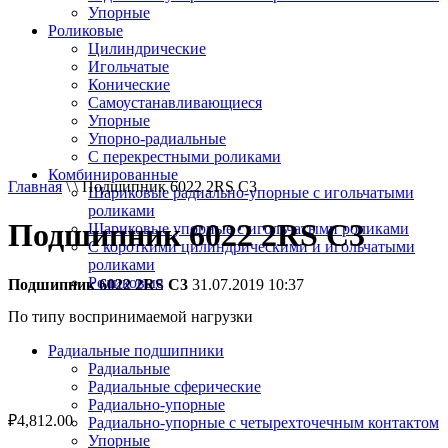
Упорные
Роликовые
Цилиндрические
Игольчатые
Конические
Самоустанавливающиеся
Упорные
Упорно-радиальные
C перекрестными роликами
Комбинированные
Главная
\ \ Подшипник 6022 2RS C3
Шариковые радиально-упорные с игольчатыми
роликами
Подшипник 6022 2RS C3
Шариковые упорные с игольчатыми роликами
С короткими цилиндрическими и игольчатыми
роликами
Роликовые
Подшипник 6022 2RS C3
31.07.2019 10:37
По типу воспринимаемой нагрузки
Радиальные подшипники
Радиальные
Радиальные сферические
Радиально-упорные
₽
4,812.00
Радиально-упорные с четырехточечным контактом
Упорные