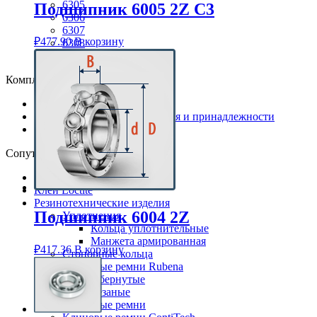
6305
Подшипник 6005 2Z C3
6306
6307
₽
477.90
В корзину
6308
6309
Комплектующие
Корпуса для подшипников
Детали подшипников качения и принадлежности
Направляющие ролики
Сопутствующие товары
Смазки Loctite
Клей Loctite
Резинотехнические изделия
Подшипник 6004 2Z
Уплотнения
Кольца уплотнительные
Манжета армированная
₽
417.36
В корзину
Стопорные кольца
Клиновые ремни Rubena
Обернутые
Резаные
Клиновые ремни