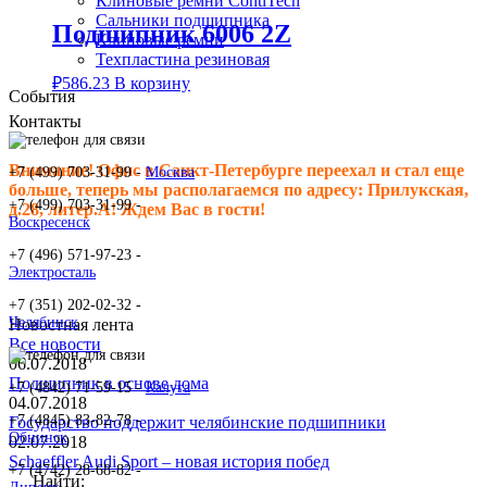
Клиновые ремни ContiTech
Сальники подшипника
Подшипник 6006 2Z
Клиновые ремни
Техпластина резиновая
₽
586.23
В корзину
События
Контакты
Внимание! Офис в Санкт-Петербурге переехал и стал еще
+7 (499) 703-31-99 -
Москва
больше, теперь мы располагаемся по адресу: Прилукская,
+7 (499) 703-31-99 -
д.28, литер.А! Ждем Вас в гости!
Воскресенск
+7 (496) 571-97-23 -
Электросталь
+7 (351) 202-02-32 -
Челябинск
Новостная лента
Все новости
06.07.2018
Подшипник в основе дома
+7 (4842) 71-59-15 -
Калуга
04.07.2018
+7 (4845) 83-82-78 -
Государство поддержит челябинские подшипники
Обнинск
02.07.2018
Schaeffler Audi Sport – новая история побед
+7 (4742) 28-68-82 -
Найти: