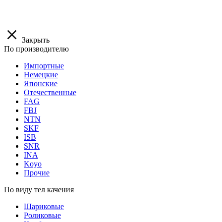
Закрыть
По производителю
Импортные
Немецкие
Японские
Отечественные
FAG
FBJ
NTN
SKF
ISB
SNR
INA
Koyo
Прочие
По виду тел качения
Шариковые
Роликовые