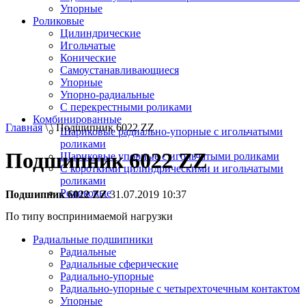
Упорные
Роликовые
Цилиндрические
Игольчатые
Конические
Самоустанавливающиеся
Упорные
Упорно-радиальные
C перекрестными роликами
Комбинированные
Главная
\ \ Подшипник 6022 ZZ
Шариковые радиально-упорные с игольчатыми
роликами
Подшипник 6022 ZZ
Шариковые упорные с игольчатыми роликами
С короткими цилиндрическими и игольчатыми
роликами
Роликовые
Подшипник 6022 ZZ
31.07.2019 10:37
По типу воспринимаемой нагрузки
Радиальные подшипники
Радиальные
Радиальные сферические
Радиально-упорные
Радиально-упорные с четырехточечным контактом
Упорные