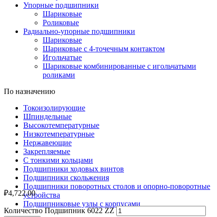
Упорные подшипники
Шариковые
Роликовые
Радиально-упорные подшипники
Шариковые
Шариковые с 4-точечным контактом
Игольчатые
Шариковые комбинированные с игольчатыми
роликами
По назначению
Токоизолирующие
Шпиндельные
Высокотемпературные
Низкотемпературные
Нержавеющие
Закрепляемые
С тонкими кольцами
Подшипники ходовых винтов
Подшипники скольжения
Подшипники поворотных столов и опорно-поворотные
₽
4,722.00
устройства
Подшипниковые узлы с корпусами
Количество Подшипник 6022 ZZ