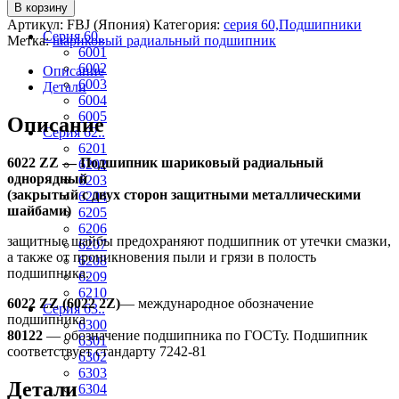
По сериям
В корзину
Артикул:
FBJ (Япония)
Категория:
серия 60,Подшипники
Серия 60..
Метка:
шариковый радиальный подшипник
6001
6002
Описание
6003
Детали
6004
6005
Описание
Серия 62..
6201
6022 ZZ — Подшипник шариковый радиальный
6202
однорядный
6203
(закрытый с двух сторон защитными металлическими
6204
шайбами)
6205
6206
защитные шайбы предохраняют подшипник от утечки смазки,
6207
а также от проникновения пыли и грязи в полость
6208
подшипника.
6209
6210
6022 ZZ (
6022 2Z)
— международное обозначение
Серия 63..
подшипника
6300
80122
— обозначение подшипника по ГОСТу. Подшипник
6301
соответствует стандарту 7242-81
6302
6303
Детали
6304