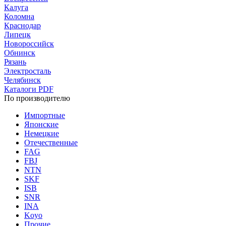
Калуга
Коломна
Краснодар
Липецк
Новороссийск
Обнинск
Рязань
Электросталь
Челябинск
Каталоги PDF
По производителю
Импортные
Японские
Немецкие
Отечественные
FAG
FBJ
NTN
SKF
ISB
SNR
INA
Koyo
Прочие