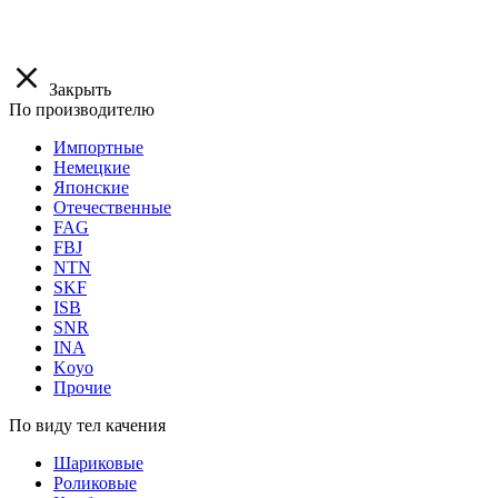
Закрыть
По производителю
Импортные
Немецкие
Японские
Отечественные
FAG
FBJ
NTN
SKF
ISB
SNR
INA
Koyo
Прочие
По виду тел качения
Шариковые
Роликовые