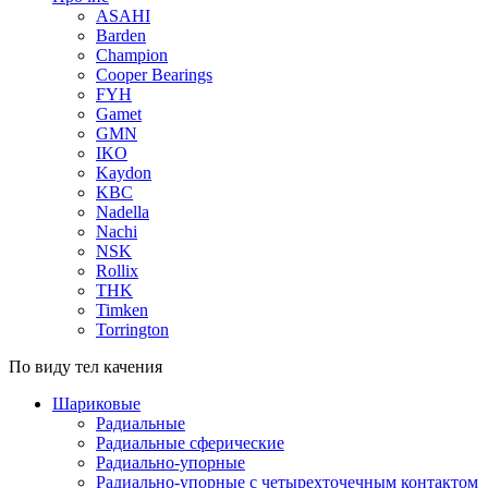
ASAHI
Barden
Champion
Cooper Bearings
FYH
Gamet
GMN
IKO
Kaydon
KBC
Nadella
Nachi
NSK
Rollix
THK
Timken
Torrington
По виду тел качения
Шариковые
Радиальные
Радиальные сферические
Радиально-упорные
Радиально-упорные с четырехточечным контактом