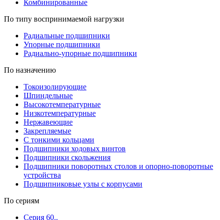
Комбинированные
По типу воспринимаемой нагрузки
Радиальные подшипники
Упорные подшипники
Радиально-упорные подшипники
По назначению
Токоизолирующие
Шпиндельные
Высокотемпературные
Низкотемпературные
Нержавеющие
Закрепляемые
С тонкими кольцами
Подшипники ходовых винтов
Подшипники скольжения
Подшипники поворотных столов и опорно-поворотные
устройства
Подшипниковые узлы с корпусами
По сериям
Серия 60..