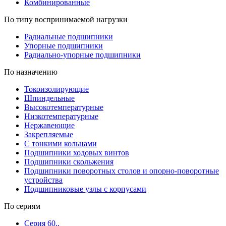
Комбинированные
По типу воспринимаемой нагрузки
Радиальные подшипники
Упорные подшипники
Радиально-упорные подшипники
По назначению
Токоизолирующие
Шпиндельные
Высокотемпературные
Низкотемпературные
Нержавеющие
Закрепляемые
С тонкими кольцами
Подшипники ходовых винтов
Подшипники скольжения
Подшипники поворотных столов и опорно-поворотные
устройства
Подшипниковые узлы с корпусами
По сериям
Серия 60..