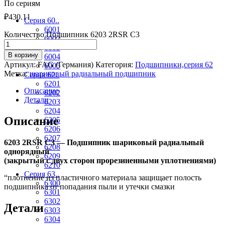
По сериям
₽
430.11
Серия 60..
6001
Количество Подшипник 6203 2RSR C3
6002
6003
В корзину
6004
Артикул:
FAG (Германия)
Категория:
Подшипники,серия 62
6005
Метка:
шариковый радиальный подшипник
Серия 62..
6201
Описание
6202
Детали
6203
6204
Описание
6205
6206
6207
6203 2RSR C3 — Подшипник шариковый радиальный
6208
однорядный
6209
(закрытый с двух сторон прорезиненными уплотнениями)
6210
Серия 63..
“плотнение из пластичного материала защищает полость
6300
подшипника от попадания пыли и утечки смазки
6301
6302
Детали
6303
6304