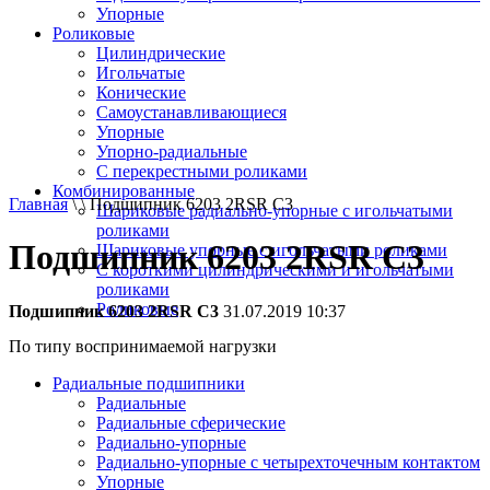
Упорные
Роликовые
Цилиндрические
Игольчатые
Конические
Самоустанавливающиеся
Упорные
Упорно-радиальные
C перекрестными роликами
Комбинированные
Главная
\ \ Подшипник 6203 2RSR C3
Шариковые радиально-упорные с игольчатыми
роликами
Подшипник 6203 2RSR C3
Шариковые упорные с игольчатыми роликами
С короткими цилиндрическими и игольчатыми
роликами
Роликовые
Подшипник 6203 2RSR C3
31.07.2019 10:37
По типу воспринимаемой нагрузки
Радиальные подшипники
Радиальные
Радиальные сферические
Радиально-упорные
Радиально-упорные с четырехточечным контактом
Упорные