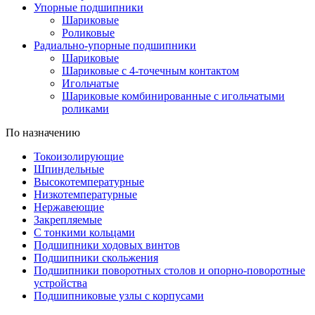
Упорные подшипники
Шариковые
Роликовые
Радиально-упорные подшипники
Шариковые
Шариковые с 4-точечным контактом
Игольчатые
Шариковые комбинированные с игольчатыми
роликами
По назначению
Токоизолирующие
Шпиндельные
Высокотемпературные
Низкотемпературные
Нержавеющие
Закрепляемые
С тонкими кольцами
Подшипники ходовых винтов
Подшипники скольжения
Подшипники поворотных столов и опорно-поворотные
устройства
Подшипниковые узлы с корпусами