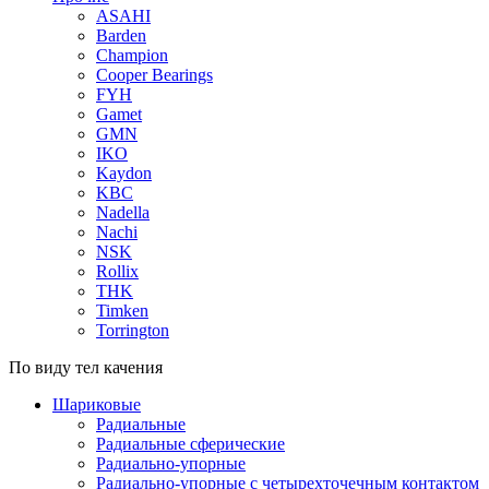
ASAHI
Barden
Champion
Cooper Bearings
FYH
Gamet
GMN
IKO
Kaydon
KBC
Nadella
Nachi
NSK
Rollix
THK
Timken
Torrington
По виду тел качения
Шариковые
Радиальные
Радиальные сферические
Радиально-упорные
Радиально-упорные с четырехточечным контактом