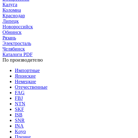
Калуга
Коломна
Краснодар
Липецк
Новороссийск
Обнинск
Рязань
Электросталь
Челябинск
Каталоги PDF
По производителю
Импортные
Японские
Немецкие
Отечественные
FAG
FBJ
NTN
SKF
ISB
SNR
INA
Koyo
Прочие