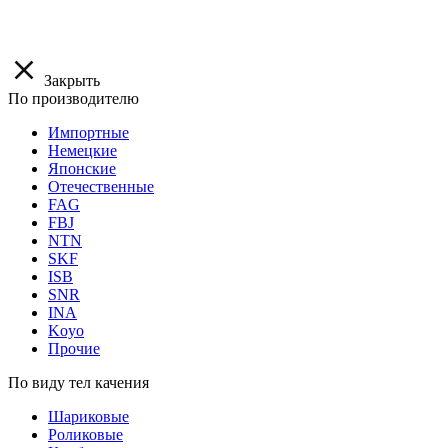
Закрыть
По производителю
Импортные
Немецкие
Японские
Отечественные
FAG
FBJ
NTN
SKF
ISB
SNR
INA
Koyo
Прочие
По виду тел качения
Шариковые
Роликовые