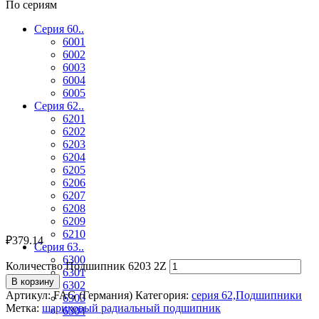
По сериям
Серия 60..
6001
6002
6003
6004
6005
Серия 62..
6201
6202
6203
6204
6205
6206
6207
6208
6209
6210
₽
379.14
Серия 63..
6300
Количество Подшипник 6203 2Z
6301
В корзину
6302
Артикул:
FAG (Германия)
Категория:
серия 62,Подшипники
6303
Метка:
шариковый радиальный подшипник
6304