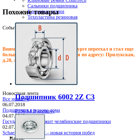
Клиновые ремни ContiTech
Сальники подшипника
Похожие товары
Клиновые ремни
Техпластина резиновая
События
Внимание! Офис в Санкт-Петербурге переехал и стал еще
больше, теперь мы располагаемся по адресу: Прилукская,
д.28, литер.А! Ждем Вас в гости!
Новостная лента
Подшипник 6002 2Z C3
Все новости
06.07.2018
Подшипник в основе дома
₽
356.84
В корзину
04.07.2018
Государство поддержит челябинские подшипники
02.07.2018
Schaeffler Audi Sport – новая история побед
Найти: