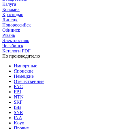
Калуга
Коломна
Краснодар
Липецк
Новороссийск
Обнинск
Рязань
Электросталь
Челябинск
Каталоги PDF
По производителю
Импортные
Японские
Немецкие
Отечественные
FAG
FBJ
NTN
SKF
ISB
SNR
INA
Koyo
Прочие