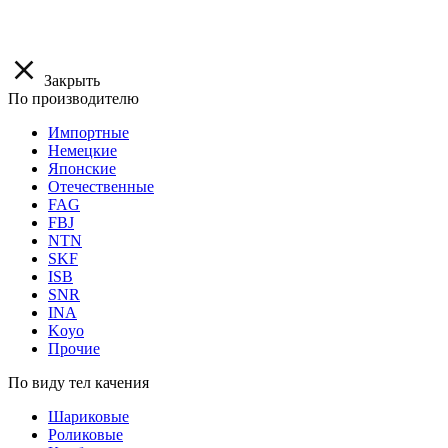
Закрыть
По производителю
Импортные
Немецкие
Японские
Отечественные
FAG
FBJ
NTN
SKF
ISB
SNR
INA
Koyo
Прочие
По виду тел качения
Шариковые
Роликовые