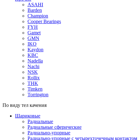
ASAHI
Barden
Champion
Cooper Bearings
FYH
Gamet
GMN
IKO
Kaydon
KBC
Nadella
Nachi
NSK
Rollix
THK
Timken
Torrington
По виду тел качения
Шариковые
Радиальные
Радиальные сферические
Радиально-упорные
Радиально-упорные с четырехточечным контактом