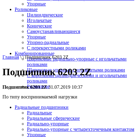
Упорные
Роликовые
Цилиндрические
Игольчатые
Конические
Самоустанавливающиеся
Упорные
Упорно-радиальные
C перекрестными роликами
Комбинированные
Главная
\ \ Подшипник 6203 2Z
Шариковые радиально-упорные с игольчатыми
роликами
Подшипник 6203 2Z
Шариковые упорные с игольчатыми роликами
С короткими цилиндрическими и игольчатыми
роликами
Роликовые
Подшипник 6203 2Z
31.07.2019 10:37
По типу воспринимаемой нагрузки
Радиальные подшипники
Радиальные
Радиальные сферические
Радиально-упорные
Радиально-упорные с четырехточечным контактом
Упорные