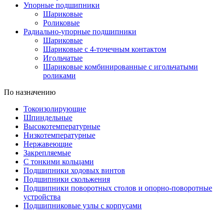
Упорные подшипники
Шариковые
Роликовые
Радиально-упорные подшипники
Шариковые
Шариковые с 4-точечным контактом
Игольчатые
Шариковые комбинированные с игольчатыми
роликами
По назначению
Токоизолирующие
Шпиндельные
Высокотемпературные
Низкотемпературные
Нержавеющие
Закрепляемые
С тонкими кольцами
Подшипники ходовых винтов
Подшипники скольжения
Подшипники поворотных столов и опорно-поворотные
устройства
Подшипниковые узлы с корпусами