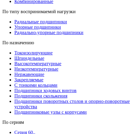
Комбинированные
По типу воспринимаемой нагрузки
Радиальные подшипники
Упорные подшипники
Радиально-упорные подшипники
По назначению
Токоизолирующие
Шпиндельные
Высокотемпературные
Низкотемпературные
Нержавеющие
Закрепляемые
С тонкими кольцами
Подшипники ходовых винтов
Подшипники скольжения
Подшипники поворотных столов и опорно-поворотные
устройства
Подшипниковые узлы с корпусами
По сериям
Серия 60..