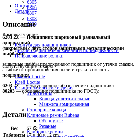
6305
Описание
6306
Детали
6307
6308
Описание
6309
Комплектующие
6203 2Z — Подшипник шариковый радиальный
однорядный
Корпуса для подшипников
(закрытый с двух сторон защитными металлическими
Детали подшипников качения и принадлежности
шайбами)
Направляющие ролики
защитные шайбы предохраняют подшипник от утечки смазки,
Сопутствующие товары
а также от проникновения пыли и грязи в полость
подшипника.
Смазки Loctite
Клей Loctite
6203 2Z
— международное обозначение подшипника
Резинотехнические изделия
80203
— обозначение подшипника по ГОСТу.
Уплотнения
Кольца уплотнительные
Манжета армированная
Стопорные кольца
Детали
Клиновые ремни Rubena
Обернутые
Резаные
Вес
67 kg
Клиновые ремни
Габариты
17 × 40 × 12 cm