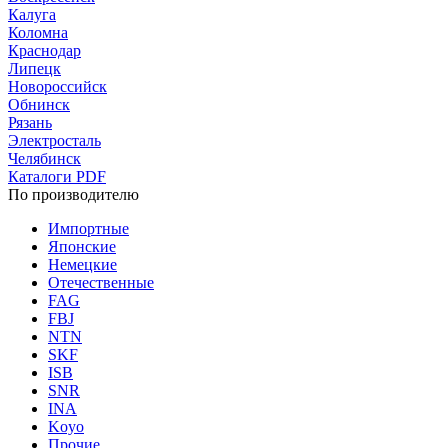
Калуга
Коломна
Краснодар
Липецк
Новороссийск
Обнинск
Рязань
Электросталь
Челябинск
Каталоги PDF
По производителю
Импортные
Японские
Немецкие
Отечественные
FAG
FBJ
NTN
SKF
ISB
SNR
INA
Koyo
Прочие