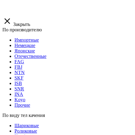
Закрыть
По производителю
Импортные
Немецкие
Японские
Отечественные
FAG
FBJ
NTN
SKF
ISB
SNR
INA
Koyo
Прочие
По виду тел качения
Шариковые
Роликовые