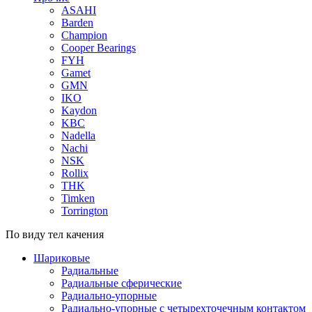
ASAHI
Barden
Champion
Cooper Bearings
FYH
Gamet
GMN
IKO
Kaydon
KBC
Nadella
Nachi
NSK
Rollix
THK
Timken
Torrington
По виду тел качения
Шариковые
Радиальные
Радиальные сферические
Радиально-упорные
Радиально-упорные с четырехточечным контактом