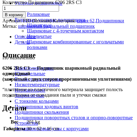
Количество Подшипник 6206 2RS C3
Упорные подшипники
Шариковые
Роликовые
В корзину
Радиально-упорные подшипники
Артикул:
FBJ (Япония)
Категория:
серия 62,Подшипники
Шариковые
Метка:
шариковый радиальный подшипник
Шариковые с 4-точечным контактом
Игольчатые
Описание
Шариковые комбинированные с игольчатыми
Детали
роликами
Описание
По назначению
6206 2RS C3 — Подшипник шариковый радиальный
Токоизолирующие
однорядный
Шпиндельные
(закрытый с двух сторон прорезиненными уплотнениями)
Высокотемпературные
Низкотемпературные
“плотнение из пластичного материала защищает полость
Нержавеющие
подшипника от попадания пыли и утечки смазки
Закрепляемые
С тонкими кольцами
Детали
Подшипники ходовых винтов
Подшипники скольжения
Подшипники поворотных столов и опорно-поворотные
Вес
201 kg
устройства
Габариты
30 × 62 × 16 cm
Подшипниковые узлы с корпусами