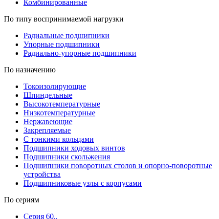
Комбинированные
По типу воспринимаемой нагрузки
Радиальные подшипники
Упорные подшипники
Радиально-упорные подшипники
По назначению
Токоизолирующие
Шпиндельные
Высокотемпературные
Низкотемпературные
Нержавеющие
Закрепляемые
С тонкими кольцами
Подшипники ходовых винтов
Подшипники скольжения
Подшипники поворотных столов и опорно-поворотные
устройства
Подшипниковые узлы с корпусами
По сериям
Серия 60..