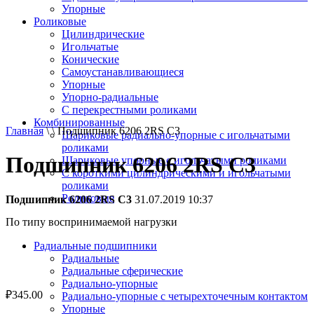
Упорные
Роликовые
Цилиндрические
Игольчатые
Конические
Самоустанавливающиеся
Упорные
Упорно-радиальные
C перекрестными роликами
Комбинированные
Главная
\ \ Подшипник 6206 2RS C3
Шариковые радиально-упорные с игольчатыми
роликами
Подшипник 6206 2RS C3
Шариковые упорные с игольчатыми роликами
С короткими цилиндрическими и игольчатыми
роликами
Роликовые
Подшипник 6206 2RS C3
31.07.2019 10:37
По типу воспринимаемой нагрузки
Радиальные подшипники
Радиальные
Радиальные сферические
Радиально-упорные
₽
345.00
Радиально-упорные с четырехточечным контактом
Упорные