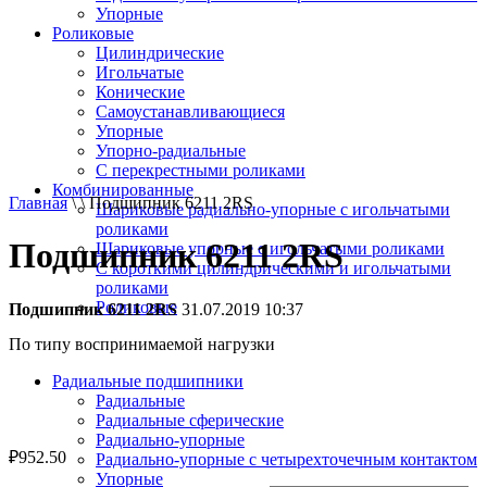
Упорные
Роликовые
Цилиндрические
Игольчатые
Конические
Самоустанавливающиеся
Упорные
Упорно-радиальные
C перекрестными роликами
Комбинированные
Главная
\ \ Подшипник 6211 2RS
Шариковые радиально-упорные с игольчатыми
роликами
Подшипник 6211 2RS
Шариковые упорные с игольчатыми роликами
С короткими цилиндрическими и игольчатыми
роликами
Роликовые
Подшипник 6211 2RS
31.07.2019 10:37
По типу воспринимаемой нагрузки
Радиальные подшипники
Радиальные
Радиальные сферические
Радиально-упорные
₽
952.50
Радиально-упорные с четырехточечным контактом
Упорные