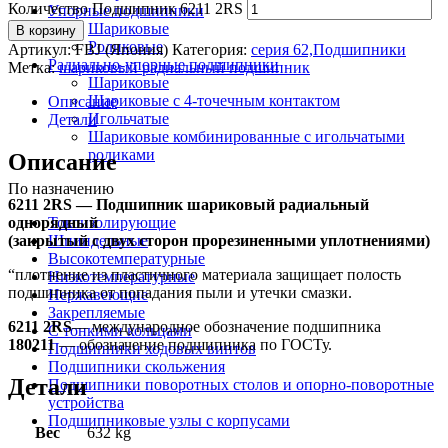
Количество Подшипник 6211 2RS
Упорные подшипники
Шариковые
В корзину
Роликовые
Артикул:
FBJ (Япония)
Категория:
серия 62,Подшипники
Радиально-упорные подшипники
Метка:
шариковый радиальный подшипник
Шариковые
Шариковые с 4-точечным контактом
Описание
Игольчатые
Детали
Шариковые комбинированные с игольчатыми
роликами
Описание
По назначению
6211 2RS — Подшипник шариковый радиальный
однорядный
Токоизолирующие
(закрытый с двух сторон прорезиненными уплотнениями)
Шпиндельные
Высокотемпературные
“плотнение из пластичного материала защищает полость
Низкотемпературные
подшипника от попадания пыли и утечки смазки.
Нержавеющие
Закрепляемые
6211 2RS
— международное обозначение подшипника
С тонкими кольцами
180211
— обозначение подшипника по ГОСТу.
Подшипники ходовых винтов
Подшипники скольжения
Детали
Подшипники поворотных столов и опорно-поворотные
устройства
Подшипниковые узлы с корпусами
Вес
632 kg