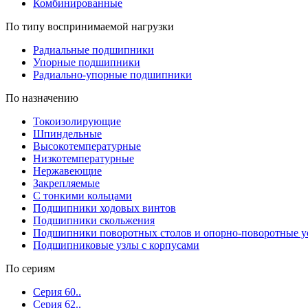
Комбинированные
По типу воспринимаемой нагрузки
Радиальные подшипники
Упорные подшипники
Радиально-упорные подшипники
По назначению
Токоизолирующие
Шпиндельные
Высокотемпературные
Низкотемпературные
Нержавеющие
Закрепляемые
С тонкими кольцами
Подшипники ходовых винтов
Подшипники скольжения
Подшипники поворотных столов и опорно-поворотные у
Подшипниковые узлы с корпусами
По сериям
Серия 60..
Серия 62..