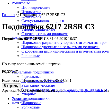
Роликовые
Цилиндрические
Игольчатые
Главная
\ \ Подшипник 6217 2RSR C3
Конические
Самоустанавливающиеся
Подшипник 6217 2RSR C3
Упорные
Упорно-радиальные
C перекрестными роликами
Комбинированные
Подшипник 6217 2RSR C3
31.07.2019 10:37
Шариковые радиально-упорные с игольчатыми рол
Шариковые упорные с игольчатыми роликами
С короткими цилиндрическими и игольчатыми рол
Роликовые
По типу воспринимаемой нагрузки
₽
9,223.47
Радиальные подшипники
Радиальные
Количество Подшипник 6217 2RSR C3
Радиальные сферические
Радиально-упорные
В корзину
Радиально-упорные с четырехточечным контактом
Артикул:
FAG (Германия)
Категория:
серия 62,Подшипники
Ме
Упорные
Упорные подшипники
Описание
Шариковые
Детали
Роликовые