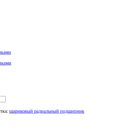
иками
иками
тка:
шариковый радиальный подшипник