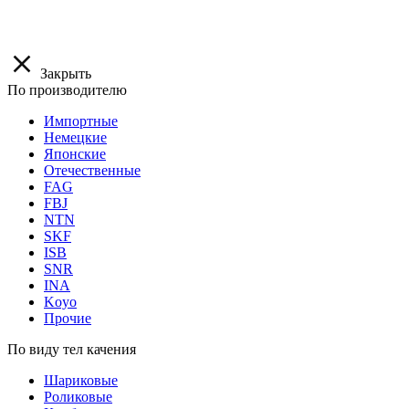
Закрыть
По производителю
Импортные
Немецкие
Японские
Отечественные
FAG
FBJ
NTN
SKF
ISB
SNR
INA
Koyo
Прочие
По виду тел качения
Шариковые
Роликовые