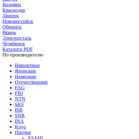
Коломна
Краснодар
Липецк
Новороссийск
Обнинск
Рязань
Электросталь
Челябинск
Каталоги PDF
По производителю
Импортные
Японские
Немецкие
Отечественные
FAG
FBJ
NTN
SKF
ISB
SNR
INA
Koyo
Прочие
ASAHI