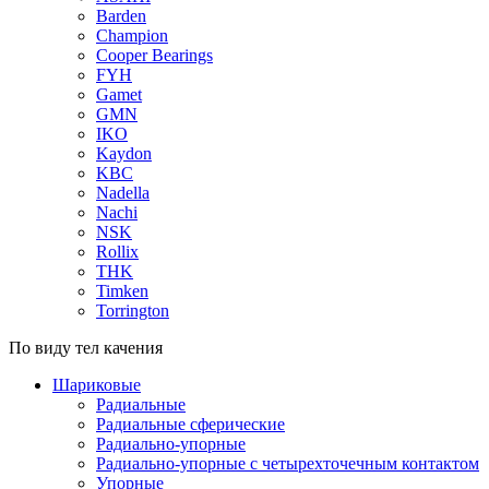
Barden
Champion
Cooper Bearings
FYH
Gamet
GMN
IKO
Kaydon
KBC
Nadella
Nachi
NSK
Rollix
THK
Timken
Torrington
По виду тел качения
Шариковые
Радиальные
Радиальные сферические
Радиально-упорные
Радиально-упорные с четырехточечным контактом
Упорные