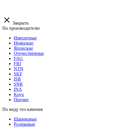
Закрыть
По производителю
Импортные
Немецкие
Японские
Отечественные
FAG
FBJ
NTN
SKF
ISB
SNR
INA
Koyo
Прочие
По виду тел качения
Шариковые
Роликовые