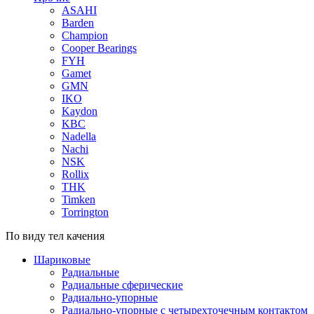
ASAHI
Barden
Champion
Cooper Bearings
FYH
Gamet
GMN
IKO
Kaydon
KBC
Nadella
Nachi
NSK
Rollix
THK
Timken
Torrington
По виду тел качения
Шариковые
Радиальные
Радиальные сферические
Радиально-упорные
Радиально-упорные с четырехточечным контактом