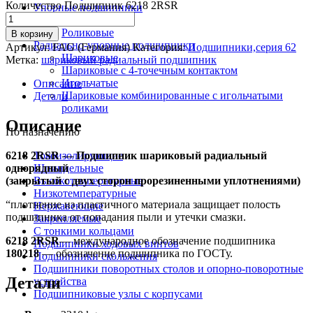
Количество Подшипник 6218 2RSR
Упорные подшипники
Шариковые
Роликовые
В корзину
Радиально-упорные подшипники
Артикул:
FAG (Германия)
Категория:
Подшипники,серия 62
Шариковые
Метка:
шариковый радиальный подшипник
Шариковые с 4-точечным контактом
Игольчатые
Описание
Шариковые комбинированные с игольчатыми
Детали
роликами
Описание
По назначению
6218 2RSR — Подшипник шариковый радиальный
Токоизолирующие
однорядный
Шпиндельные
(закрытый с двух сторон прорезиненными уплотнениями)
Высокотемпературные
Низкотемпературные
“плотнение из пластичного материала защищает полость
Нержавеющие
подшипника от попадания пыли и утечки смазки.
Закрепляемые
С тонкими кольцами
6218 2RSR
— международное обозначение подшипника
Подшипники ходовых винтов
180218
— обозначение подшипника по ГОСТу.
Подшипники скольжения
Подшипники поворотных столов и опорно-поворотные
Детали
устройства
Подшипниковые узлы с корпусами