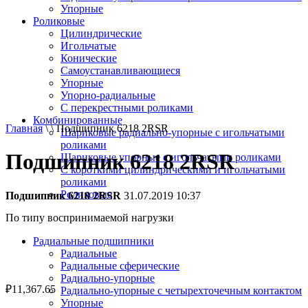
Упорные
Роликовые
Цилиндрические
Игольчатые
Конические
Самоустанавливающиеся
Упорные
Упорно-радиальные
C перекрестными роликами
Комбинированные
Главная
\ \ Подшипник 6218 2RSR
Шариковые радиально-упорные с игольчатыми
роликами
Подшипник 6218 2RSR
Шариковые упорные с игольчатыми роликами
С короткими цилиндрическими и игольчатыми
роликами
Роликовые
Подшипник 6218 2RSR
31.07.2019 10:37
По типу воспринимаемой нагрузки
Радиальные подшипники
Радиальные
Радиальные сферические
Радиально-упорные
₽
11,367.65
Радиально-упорные с четырехточечным контактом
Упорные