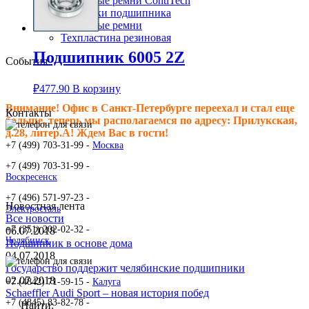
Клиновые ремни ContiTech
Сальники подшипника
Клиновые ремни
Техпластина резиновая
Подшипник 6005 2Z
События
₽
477.90
В корзину
Внимание! Офис в Санкт-Петербурге переехал и стал еще
Контакты
больше, теперь мы располагаемся по адресу: Прилукская,
д.28, литер.А! Ждем Вас в гости!
+7 (499) 703-31-99 -
Москва
+7 (499) 703-31-99 -
Воскресенск
+7 (496) 571-97-23 -
Новостная лента
Электросталь
Все новости
+7 (351) 202-02-32 -
06.07.2018
Челябинск
Подшипник в основе дома
04.07.2018
Государство поддержит челябинские подшипники
02.07.2018
+7 (4842) 71-59-15 -
Калуга
Schaeffler Audi Sport – новая история побед
+7 (4845) 83-82-78 -
Найти: