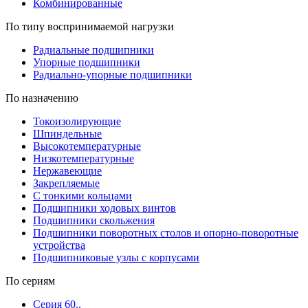
Комбинированные
По типу воспринимаемой нагрузки
Радиальные подшипники
Упорные подшипники
Радиально-упорные подшипники
По назначению
Токоизолирующие
Шпиндельные
Высокотемпературные
Низкотемпературные
Нержавеющие
Закрепляемые
С тонкими кольцами
Подшипники ходовых винтов
Подшипники скольжения
Подшипники поворотных столов и опорно-поворотные
устройства
Подшипниковые узлы с корпусами
По сериям
Серия 60..