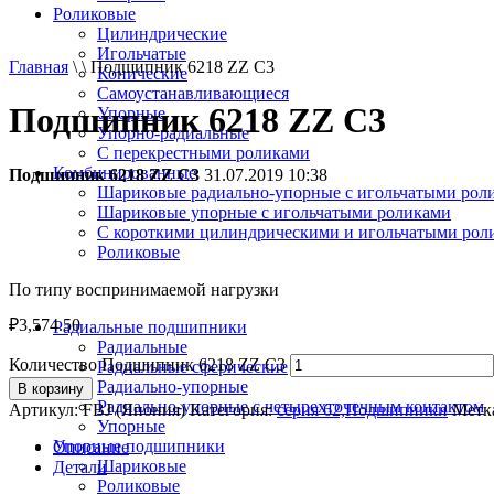
Роликовые
Цилиндрические
Игольчатые
Главная
\ \ Подшипник 6218 ZZ C3
Конические
Самоустанавливающиеся
Подшипник 6218 ZZ C3
Упорные
Упорно-радиальные
C перекрестными роликами
Комбинированные
Подшипник 6218 ZZ C3
31.07.2019 10:38
Шариковые радиально-упорные с игольчатыми рол
Шариковые упорные с игольчатыми роликами
С короткими цилиндрическими и игольчатыми рол
Роликовые
По типу воспринимаемой нагрузки
₽
3,574.50
Радиальные подшипники
Радиальные
Количество Подшипник 6218 ZZ C3
Радиальные сферические
Радиально-упорные
В корзину
Радиально-упорные с четырехточечным контактом
Артикул:
FBJ (Япония)
Категория:
серия 62,Подшипники
Метк
Упорные
Упорные подшипники
Описание
Шариковые
Детали
Роликовые