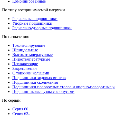
Комбинированные
По типу воспринимаемой нагрузки
Радиальные подшипники
Упорные подшипники
Радиально-упорные подшипники
По назначению
Токоизолирующие
Шпиндельные
Высокотемпературные
Низкотемпературные
Нержавеющие
Закрепляемые
С тонкими кольцами
Подшипники ходовых винтов
Подшипники скольжения
Подшипники поворотных столов и опорно-поворотные у
Подшипниковые узлы с корпусами
По сериям
Серия 60..
Серия 62..