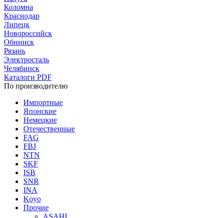
Коломна
Краснодар
Липецк
Новороссийск
Обнинск
Рязань
Электросталь
Челябинск
Каталоги PDF
По производителю
Импортные
Японские
Немецкие
Отечественные
FAG
FBJ
NTN
SKF
ISB
SNR
INA
Koyo
Прочие
ASAHI