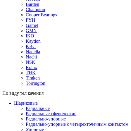
Barden
Champion
Cooper Bearings
FYH
Gamet
GMN
IKO
Kaydon
KBC
Nadella
Nachi
NSK
Rollix
THK
Timken
Torrington
По виду тел качения
Шариковые
Радиальные
Радиальные сферические
Радиально-упорные
Радиально-упорные с четырехточечным контактом
Упорные