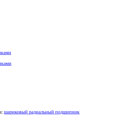
иками
иками
а:
шариковый радиальный подшипник