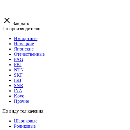
Закрыть
По производителю
Импортные
Немецкие
Японские
Отечественные
FAG
FBJ
NTN
SKF
ISB
SNR
INA
Koyo
Прочие
По виду тел качения
Шариковые
Роликовые