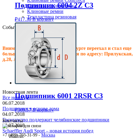
Клиновые ремни ContiTech
Подшипник 6004 2Z C3
Сальники подшипника
Клиновые ремни
Техпластина резиновая
₽
417.36
В корзину
События
Внимание! Офис в Санкт-Петербурге переехал и стал еще
больше, теперь мы располагаемся по адресу: Прилукская,
д.28, литер.А! Ждем Вас в гости!
Новостная лента
Подшипник 6001 2RSR C3
Все новости
06.07.2018
Подшипник в основе дома
₽
369.57
В корзину
04.07.2018
Государство поддержит челябинские подшипники
Контакты
02.07.2018
Schaeffler Audi Sport – новая история побед
+7 (499) 703-31-99 -
Москва
Найти: