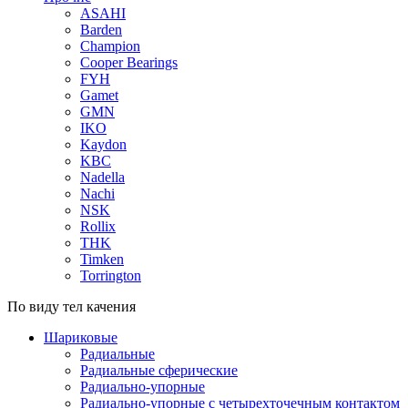
ASAHI
Barden
Champion
Cooper Bearings
FYH
Gamet
GMN
IKO
Kaydon
KBC
Nadella
Nachi
NSK
Rollix
THK
Timken
Torrington
По виду тел качения
Шариковые
Радиальные
Радиальные сферические
Радиально-упорные
Радиально-упорные с четырехточечным контактом