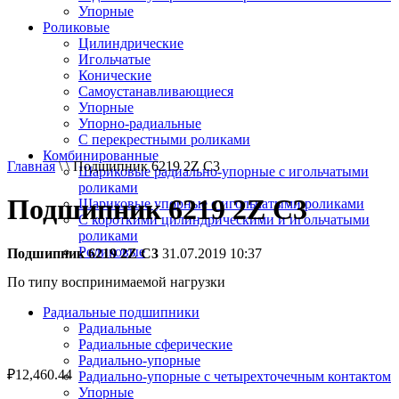
Упорные
Роликовые
Цилиндрические
Игольчатые
Конические
Самоустанавливающиеся
Упорные
Упорно-радиальные
C перекрестными роликами
Комбинированные
Главная
\ \ Подшипник 6219 2Z C3
Шариковые радиально-упорные с игольчатыми
роликами
Подшипник 6219 2Z C3
Шариковые упорные с игольчатыми роликами
С короткими цилиндрическими и игольчатыми
роликами
Роликовые
Подшипник 6219 2Z C3
31.07.2019 10:37
По типу воспринимаемой нагрузки
Радиальные подшипники
Радиальные
Радиальные сферические
Радиально-упорные
₽
12,460.44
Радиально-упорные с четырехточечным контактом
Упорные