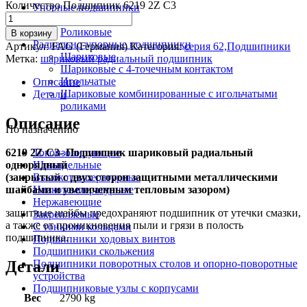
Количество Подшипник 6219 2Z C3
Упорные подшипники
Шариковые
Роликовые
В корзину
Радиально-упорные подшипники
Артикул:
FAG (Германия)
Категория:
серия 62,Подшипники
Шариковые
Метка:
шариковый радиальный подшипник
Шариковые с 4-точечным контактом
Игольчатые
Описание
Шариковые комбинированные с игольчатыми
Детали
роликами
Описание
По назначению
6219 2Z C3- Подшипник шариковый радиальный
Токоизолирующие
однорядный
Шпиндельные
(закрытый с двух сторон защитными металлическими
Высокотемпературные
шайбами и увеличенным тепловым зазором)
Низкотемпературные
Нержавеющие
защитные шайбы предохраняют подшипник от утечки смазки,
Закрепляемые
а также от проникновения пыли и грязи в полость
С тонкими кольцами
подшипника.
Подшипники ходовых винтов
Подшипники скольжения
Детали
Подшипники поворотных столов и опорно-поворотные
устройства
Подшипниковые узлы с корпусами
Вес
2790 kg