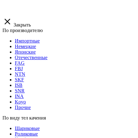
Закрыть
По производителю
Импортные
Немецкие
Японские
Отечественные
FAG
FBJ
NTN
SKF
ISB
SNR
INA
Koyo
Прочие
По виду тел качения
Шариковые
Роликовые