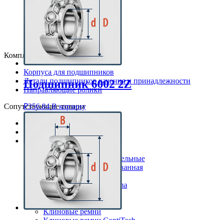
6305
6306
6307
6308
6309
Комплектующие
Корпуса для подшипников
Детали подшипников качения и принадлежности
Подшипник 6002 2Z
Направляющие ролики
₽
356.84
В корзину
Сопутствующие товары
Смазки Loctite
Клей Loctite
Резинотехнические изделия
Уплотнения
Кольца уплотнительные
Манжета армированная
Стопорные кольца
Клиновые ремни Rubena
Обернутые
Резаные
Клиновые ремни