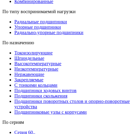
Комбинированные
По типу воспринимаемой нагрузки
Радиальные подшипники
Упорные подшипники
Радиально-упорные подшипники
По назначению
Токоизолирующие
Шпиндельные
Высокотемпературные
Низкотемпературные
Нержавеющие
Закрепляемые
С тонкими кольцами
Подшипники ходовых винтов
Подшипники скольжения
Подшипники поворотных столов и опорно-поворотные
устройства
Подшипниковые узлы с корпусами
По сериям
Серия 60..