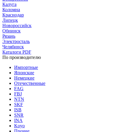
Калуга
Коломна
Краснодар
Липецк
Новороссийск
Обнинск
Рязань
Электросталь
Челябинск
Каталоги PDF
По производителю
Импортные
Японские
Немецкие
Отечественные
FAG
FBJ
NTN
SKF
ISB
SNR
INA
Koyo
Прочие