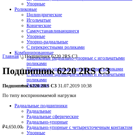
Упорные
Роликовые
Цилиндрические
Игольчатые
Конические
Самоустанавливающиеся
Упорные
Упорно-радиальные
C перекрестными роликами
Комбинированные
Главная
\ \ Подшипник 6220 2RS C3
Шариковые радиально-упорные с игольчатыми
роликами
Подшипник 6220 2RS C3
Шариковые упорные с игольчатыми роликами
С короткими цилиндрическими и игольчатыми
роликами
Роликовые
Подшипник 6220 2RS C3
31.07.2019 10:38
По типу воспринимаемой нагрузки
Радиальные подшипники
Радиальные
Радиальные сферические
Радиально-упорные
₽
4,650.00
Радиально-упорные с четырехточечным контактом
Упорные