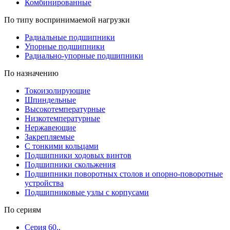
Комбинированные
По типу воспринимаемой нагрузки
Радиальные подшипники
Упорные подшипники
Радиально-упорные подшипники
По назначению
Токоизолирующие
Шпиндельные
Высокотемпературные
Низкотемпературные
Нержавеющие
Закрепляемые
С тонкими кольцами
Подшипники ходовых винтов
Подшипники скольжения
Подшипники поворотных столов и опорно-поворотные
устройства
Подшипниковые узлы с корпусами
По сериям
Серия 60..