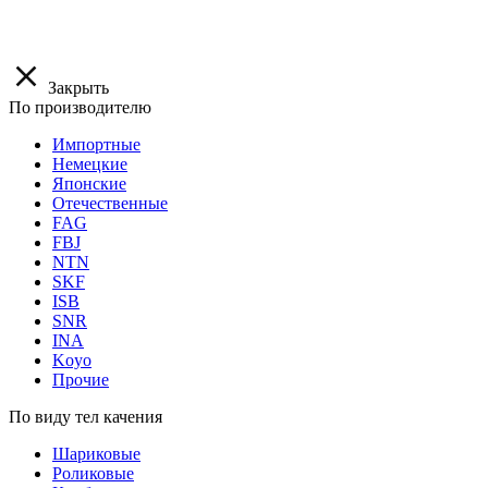
Закрыть
По производителю
Импортные
Немецкие
Японские
Отечественные
FAG
FBJ
NTN
SKF
ISB
SNR
INA
Koyo
Прочие
По виду тел качения
Шариковые
Роликовые