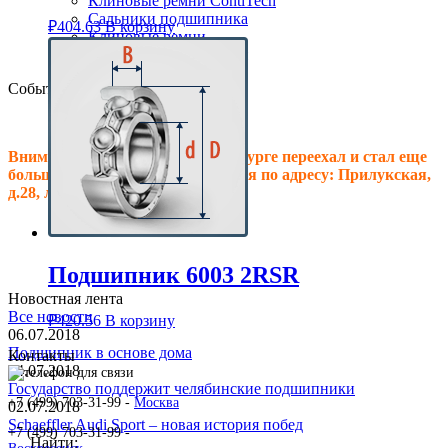
Клиновые ремни ContiTech
Сальники подшипника
₽
404.63
В корзину
Клиновые ремни
Техпластина резиновая
События
Внимание! Офис в Санкт-Петербурге переехал и стал еще
больше, теперь мы располагаемся по адресу: Прилукская,
д.28, литер.А! Ждем Вас в гости!
Подшипник 6003 2RSR
Новостная лента
Все новости
₽
420.56
В корзину
06.07.2018
Подшипник в основе дома
Контакты
04.07.2018
Государство поддержит челябинские подшипники
+7 (499) 703-31-99 -
Москва
02.07.2018
Schaeffler Audi Sport – новая история побед
+7 (499) 703-31-99 -
Найти: