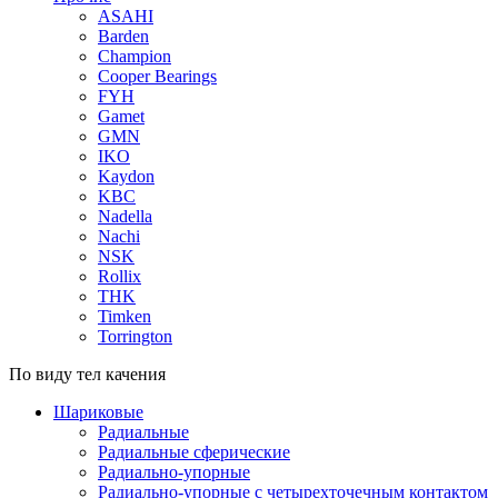
ASAHI
Barden
Champion
Cooper Bearings
FYH
Gamet
GMN
IKO
Kaydon
KBC
Nadella
Nachi
NSK
Rollix
THK
Timken
Torrington
По виду тел качения
Шариковые
Радиальные
Радиальные сферические
Радиально-упорные
Радиально-упорные с четырехточечным контактом