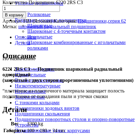
Количество Подшипник 6220 2RS C3
Упорные подшипники
Шариковые
Роликовые
В корзину
Радиально-упорные подшипники
Артикул:
FBJ (Япония)
Категория:
Подшипники,серия 62
Шариковые
Метка:
шариковый радиальный подшипник
Шариковые с 4-точечным контактом
Игольчатые
Описание
Шариковые комбинированные с игольчатыми
Детали
роликами
Описание
По назначению
6221 2RS C3 — Подшипник шариковый радиальный
Токоизолирующие
однорядный
Шпиндельные
(закрытый с двух сторон прорезиненными уплотнениями)
Высокотемпературные
Низкотемпературные
“плотнение из пластичного материала защищает полость
Нержавеющие
подшипника от попадания пыли и утечки смазки
Закрепляемые
С тонкими кольцами
Детали
Подшипники ходовых винтов
Подшипники скольжения
Подшипники поворотных столов и опорно-поворотные
Вес
3300 kg
устройства
Габариты
100 × 180 × 34 cm
Подшипниковые узлы с корпусами