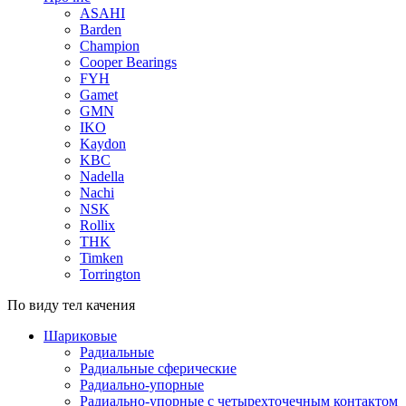
ASAHI
Barden
Champion
Cooper Bearings
FYH
Gamet
GMN
IKO
Kaydon
KBC
Nadella
Nachi
NSK
Rollix
THK
Timken
Torrington
По виду тел качения
Шариковые
Радиальные
Радиальные сферические
Радиально-упорные
Радиально-упорные с четырехточечным контактом