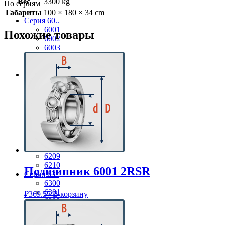
Вес
3300 kg
По сериям
Габариты
100 × 180 × 34 cm
Серия 60..
6001
Похожие товары
6002
6003
6004
6005
Серия 62..
6201
6202
6203
6204
6205
6206
6207
6208
6209
6210
Подшипник 6001 2RSR
Серия 63..
6300
6301
₽
369.57
В корзину
6302
6303
6304