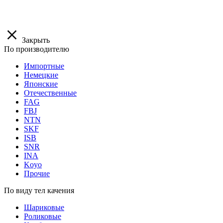
Закрыть
По производителю
Импортные
Немецкие
Японские
Отечественные
FAG
FBJ
NTN
SKF
ISB
SNR
INA
Koyo
Прочие
По виду тел качения
Шариковые
Роликовые