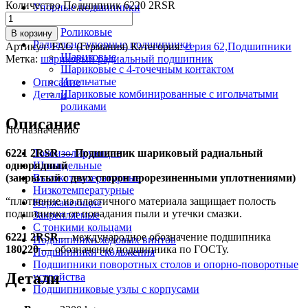
Количество Подшипник 6220 2RSR
Упорные подшипники
Шариковые
Роликовые
В корзину
Радиально-упорные подшипники
Артикул:
FAG (Германия)
Категория:
серия 62,Подшипники
Шариковые
Метка:
шариковый радиальный подшипник
Шариковые с 4-точечным контактом
Игольчатые
Описание
Шариковые комбинированные с игольчатыми
Детали
роликами
Описание
По назначению
6221 2RSR — Подшипник шариковый радиальный
Токоизолирующие
однорядный
Шпиндельные
(закрытый с двух сторон прорезиненными уплотнениями)
Высокотемпературные
Низкотемпературные
“плотнение из пластичного материала защищает полость
Нержавеющие
подшипника от попадания пыли и утечки смазки.
Закрепляемые
С тонкими кольцами
6221 2RSR
— международное обозначение подшипника
Подшипники ходовых винтов
180220
— обозначение подшипника по ГОСТу.
Подшипники скольжения
Подшипники поворотных столов и опорно-поворотные
Детали
устройства
Подшипниковые узлы с корпусами