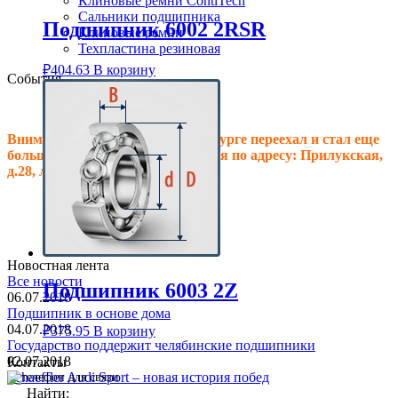
Клиновые ремни ContiTech
Сальники подшипника
Подшипник 6002 2RSR
Клиновые ремни
Техпластина резиновая
₽
404.63
В корзину
События
Внимание! Офис в Санкт-Петербурге переехал и стал еще
больше, теперь мы располагаемся по адресу: Прилукская,
д.28, литер.А! Ждем Вас в гости!
Новостная лента
Все новости
Подшипник 6003 2Z
06.07.2018
Подшипник в основе дома
04.07.2018
₽
375.95
В корзину
Государство поддержит челябинские подшипники
02.07.2018
Контакты
Schaeffler Audi Sport – новая история побед
Найти: