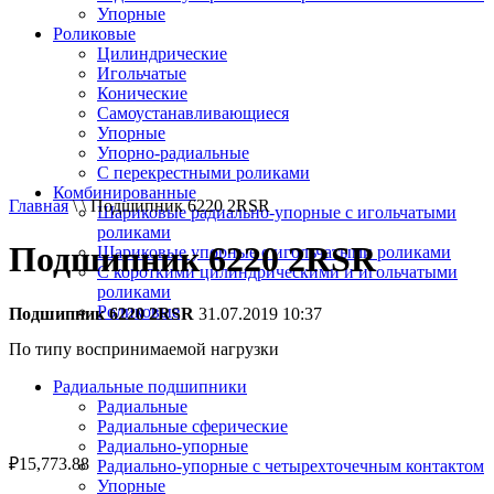
Упорные
Роликовые
Цилиндрические
Игольчатые
Конические
Самоустанавливающиеся
Упорные
Упорно-радиальные
C перекрестными роликами
Комбинированные
Главная
\ \ Подшипник 6220 2RSR
Шариковые радиально-упорные с игольчатыми
роликами
Подшипник 6220 2RSR
Шариковые упорные с игольчатыми роликами
С короткими цилиндрическими и игольчатыми
роликами
Роликовые
Подшипник 6220 2RSR
31.07.2019 10:37
По типу воспринимаемой нагрузки
Радиальные подшипники
Радиальные
Радиальные сферические
Радиально-упорные
₽
15,773.88
Радиально-упорные с четырехточечным контактом
Упорные