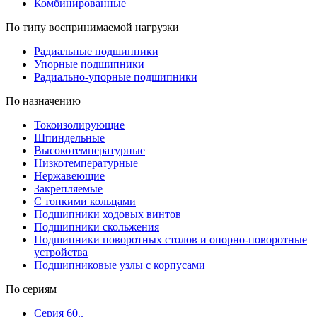
Комбинированные
По типу воспринимаемой нагрузки
Радиальные подшипники
Упорные подшипники
Радиально-упорные подшипники
По назначению
Токоизолирующие
Шпиндельные
Высокотемпературные
Низкотемпературные
Нержавеющие
Закрепляемые
С тонкими кольцами
Подшипники ходовых винтов
Подшипники скольжения
Подшипники поворотных столов и опорно-поворотные
устройства
Подшипниковые узлы с корпусами
По сериям
Серия 60..