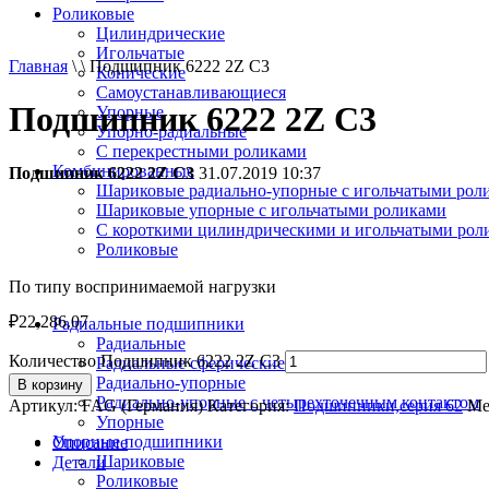
Роликовые
Цилиндрические
Игольчатые
Главная
\ \ Подшипник 6222 2Z C3
Конические
Самоустанавливающиеся
Подшипник 6222 2Z C3
Упорные
Упорно-радиальные
C перекрестными роликами
Комбинированные
Подшипник 6222 2Z C3
31.07.2019 10:37
Шариковые радиально-упорные с игольчатыми рол
Шариковые упорные с игольчатыми роликами
С короткими цилиндрическими и игольчатыми рол
Роликовые
По типу воспринимаемой нагрузки
₽
22,286.07
Радиальные подшипники
Радиальные
Количество Подшипник 6222 2Z C3
Радиальные сферические
Радиально-упорные
В корзину
Радиально-упорные с четырехточечным контактом
Артикул:
FAG (Германия)
Категория:
Подшипники,серия 62
Ме
Упорные
Упорные подшипники
Описание
Шариковые
Детали
Роликовые