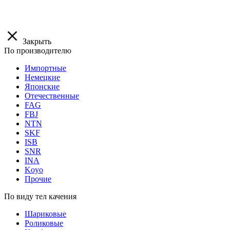
Закрыть
По производителю
Импортные
Немецкие
Японские
Отечественные
FAG
FBJ
NTN
SKF
ISB
SNR
INA
Koyo
Прочие
По виду тел качения
Шариковые
Роликовые