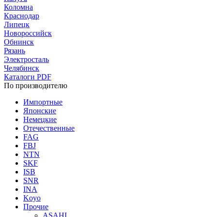
Коломна
Краснодар
Липецк
Новороссийск
Обнинск
Рязань
Электросталь
Челябинск
Каталоги PDF
По производителю
Импортные
Японские
Немецкие
Отечественные
FAG
FBJ
NTN
SKF
ISB
SNR
INA
Koyo
Прочие
ASAHI