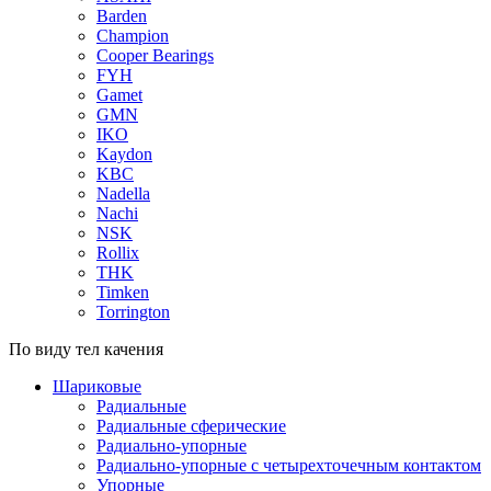
Barden
Champion
Cooper Bearings
FYH
Gamet
GMN
IKO
Kaydon
KBC
Nadella
Nachi
NSK
Rollix
THK
Timken
Torrington
По виду тел качения
Шариковые
Радиальные
Радиальные сферические
Радиально-упорные
Радиально-упорные с четырехточечным контактом
Упорные