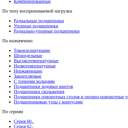
Комбинированные
По типу воспринимаемой нагрузки
Радиальные подшипники
Упорные подшипники
Радиально-упорные подшипники
По назначению
Токоизолирующие
Шпиндельные
Высокотемпературные
Низкотемпературные
Нержавеющие
Закрепляемые
С тонкими кольцами
Подшипники ходовых винтов
Подшипники скольжения
Подшипники поворотных столов и опорно-поворотные у
Подшипниковые узлы с корпусами
По сериям
Серия 60..
Серия 62..