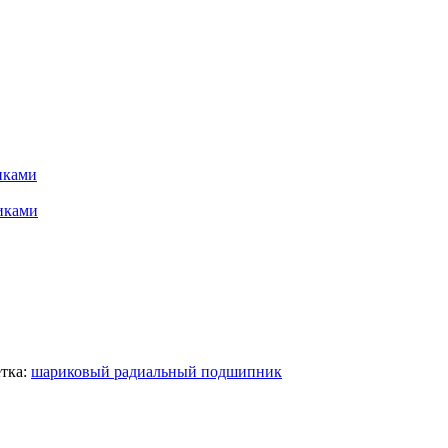
иками
иками
тка:
шариковый радиальный подшипник