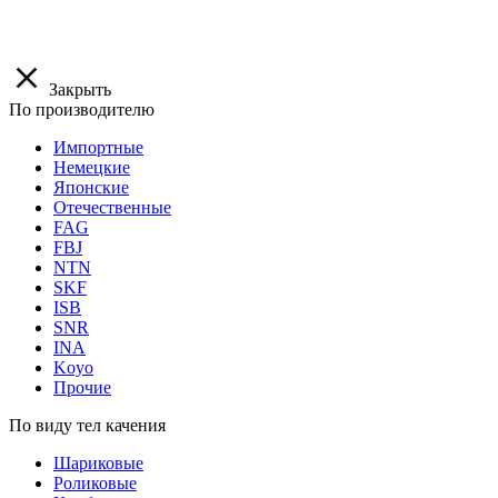
Закрыть
По производителю
Импортные
Немецкие
Японские
Отечественные
FAG
FBJ
NTN
SKF
ISB
SNR
INA
Koyo
Прочие
По виду тел качения
Шариковые
Роликовые