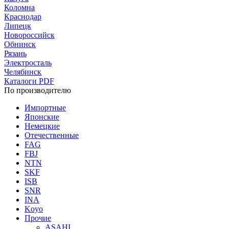
Коломна
Краснодар
Липецк
Новороссийск
Обнинск
Рязань
Электросталь
Челябинск
Каталоги PDF
По производителю
Импортные
Японские
Немецкие
Отечественные
FAG
FBJ
NTN
SKF
ISB
SNR
INA
Koyo
Прочие
ASAHI