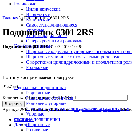
Роликовые
Цилиндрические
Игольчатые
Главная
\ \ Подшипник 6301 2RS
Конические
Самоустанавливающиеся
Подшипник 6301 2RS
Упорные
Упорно-радиальные
C перекрестными роликами
Комбинированные
Подшипник 6301 2RS
31.07.2019 10:38
Шариковые радиально-упорные с игольчатыми рол
Шариковые упорные с игольчатыми роликами
С короткими цилиндрическими и игольчатыми рол
Роликовые
По типу воспринимаемой нагрузки
₽
147.00
Радиальные подшипники
Радиальные
Количество Подшипник 6301 2RS
Радиальные сферические
Радиально-упорные
В корзину
Радиально-упорные с четырехточечным контактом
Артикул:
FBJ (Япония)
Категория:
Подшипники,серия 63
Метк
Упорные
Упорные подшипники
Описание
Шариковые
Детали
Роликовые