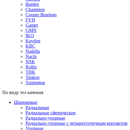
Barden
Champion
Cooper Bearings
FYH
Gamet
GMN
IKO
Kaydon
KBC
Nadella
Nachi
NSK
Rollix
THK
Timken
Torrington
По виду тел качения
Шариковые
Радиальные
Радиальные сферические
Радиально-упорные
Радиально-упорные с четырехточечным контактом
Упорные