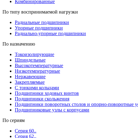
Комбинированные
По типу воспринимаемой нагрузки
Радиальные подшипники
Упорные подшипники
Радиально-упорные подшипники
По назначению
Токоизолирующие
Шпиндельные
Высокотемпературные
Низкотемпературные
Нержавеющие
Закрепляемые
С тонкими кольцами
Подшипники ходовых винтов
Подшипники скольжения
Подшипники поворотных столов и опорно-поворотные у
Подшипниковые узлы с корпусами
По сериям
Серия 60..
Серия 62..