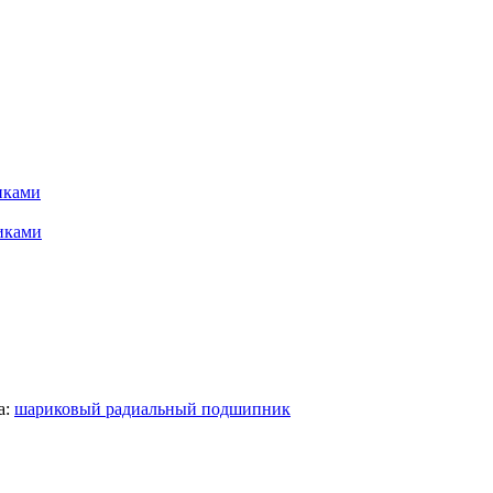
иками
иками
а:
шариковый радиальный подшипник