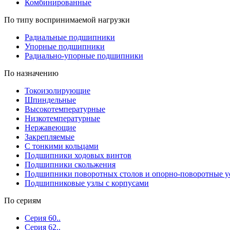
Комбинированные
По типу воспринимаемой нагрузки
Радиальные подшипники
Упорные подшипники
Радиально-упорные подшипники
По назначению
Токоизолирующие
Шпиндельные
Высокотемпературные
Низкотемпературные
Нержавеющие
Закрепляемые
С тонкими кольцами
Подшипники ходовых винтов
Подшипники скольжения
Подшипники поворотных столов и опорно-поворотные у
Подшипниковые узлы с корпусами
По сериям
Серия 60..
Серия 62..