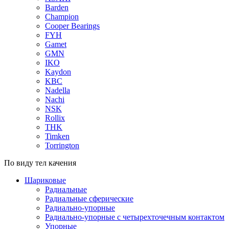
Barden
Champion
Cooper Bearings
FYH
Gamet
GMN
IKO
Kaydon
KBC
Nadella
Nachi
NSK
Rollix
THK
Timken
Torrington
По виду тел качения
Шариковые
Радиальные
Радиальные сферические
Радиально-упорные
Радиально-упорные с четырехточечным контактом
Упорные