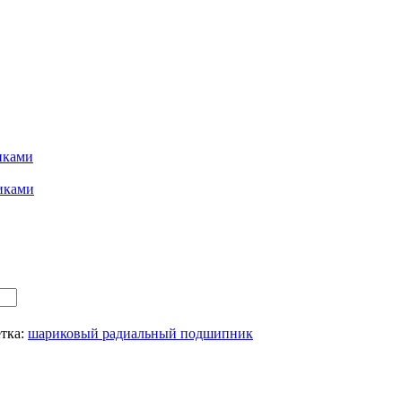
иками
иками
тка:
шариковый радиальный подшипник