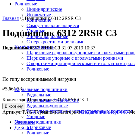
Роликовые
Цилиндрические
Игольчатые
Главная
\ \ Подшипник 6312 2RSR C3
Конические
Самоустанавливающиеся
Подшипник 6312 2RSR C3
Упорные
Упорно-радиальные
C перекрестными роликами
Комбинированные
Подшипник 6312 2RSR C3
31.07.2019 10:37
Шариковые радиально-упорные с игольчатыми рол
Шариковые упорные с игольчатыми роликами
С короткими цилиндрическими и игольчатыми рол
Роликовые
По типу воспринимаемой нагрузки
₽
5,661.53
Радиальные подшипники
Радиальные
Количество Подшипник 6312 2RSR C3
Радиальные сферические
Радиально-упорные
В корзину
Радиально-упорные с четырехточечным контактом
Артикул:
FAG (Германия)
Категория:
Подшипники,серия 63
Ме
Упорные
Упорные подшипники
Описание
Шариковые
Детали
Роликовые