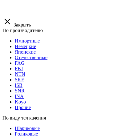
Закрыть
По производителю
Импортные
Немецкие
Японские
Отечественные
FAG
FBJ
NTN
SKF
ISB
SNR
INA
Koyo
Прочие
По виду тел качения
Шариковые
Роликовые