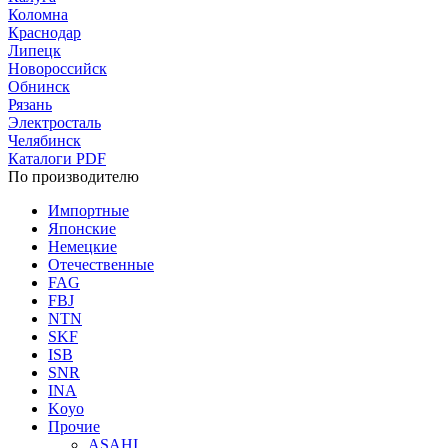
Коломна
Краснодар
Липецк
Новороссийск
Обнинск
Рязань
Электросталь
Челябинск
Каталоги PDF
По производителю
Импортные
Японские
Немецкие
Отечественные
FAG
FBJ
NTN
SKF
ISB
SNR
INA
Koyo
Прочие
ASAHI