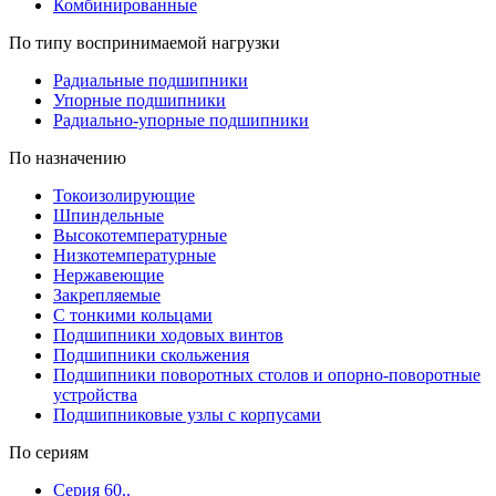
Комбинированные
По типу воспринимаемой нагрузки
Радиальные подшипники
Упорные подшипники
Радиально-упорные подшипники
По назначению
Токоизолирующие
Шпиндельные
Высокотемпературные
Низкотемпературные
Нержавеющие
Закрепляемые
С тонкими кольцами
Подшипники ходовых винтов
Подшипники скольжения
Подшипники поворотных столов и опорно-поворотные
устройства
Подшипниковые узлы с корпусами
По сериям
Серия 60..