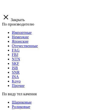
Закрыть
По производителю
Импортные
Немецкие
Японские
Отечественные
FAG
FBJ
NTN
SKF
ISB
SNR
INA
Koyo
Прочие
По виду тел качения
Шариковые
Роликовые