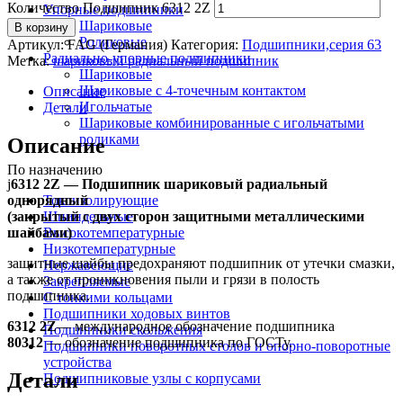
Количество Подшипник 6312 2Z
Упорные подшипники
Шариковые
В корзину
Роликовые
Артикул:
FAG (Германия)
Категория:
Подшипники,серия 63
Радиально-упорные подшипники
Метка:
шариковый радиальный подшипник
Шариковые
Шариковые с 4-точечным контактом
Описание
Игольчатые
Детали
Шариковые комбинированные с игольчатыми
роликами
Описание
По назначению
ј
6312 2Z — Подшипник шариковый радиальный
однорядный
Токоизолирующие
(закрытый с двух сторон защитными металлическими
Шпиндельные
шайбами)
Высокотемпературные
Низкотемпературные
защитные шайбы предохраняют подшипник от утечки смазки,
Нержавеющие
а также от проникновения пыли и грязи в полость
Закрепляемые
подшипника.
С тонкими кольцами
Подшипники ходовых винтов
6312 2Z
— международное обозначение подшипника
Подшипники скольжения
80312
— обозначение подшипника по ГОСТу.
Подшипники поворотных столов и опорно-поворотные
устройства
Детали
Подшипниковые узлы с корпусами