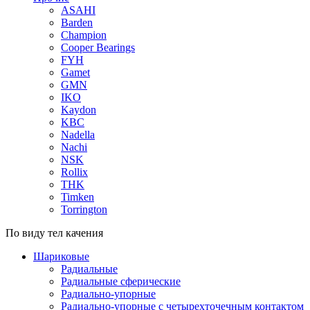
ASAHI
Barden
Champion
Cooper Bearings
FYH
Gamet
GMN
IKO
Kaydon
KBC
Nadella
Nachi
NSK
Rollix
THK
Timken
Torrington
По виду тел качения
Шариковые
Радиальные
Радиальные сферические
Радиально-упорные
Радиально-упорные с четырехточечным контактом