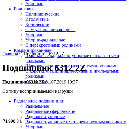
Упорные
Роликовые
Цилиндрические
Игольчатые
Конические
Самоустанавливающиеся
Упорные
Упорно-радиальные
C перекрестными роликами
Комбинированные
Главная
\ \ Подшипник 6312 2Z
Шариковые радиально-упорные с игольчатыми
роликами
Подшипник 6312 2Z
Шариковые упорные с игольчатыми роликами
С короткими цилиндрическими и игольчатыми
роликами
Роликовые
Подшипник 6312 2Z
31.07.2019 10:37
По типу воспринимаемой нагрузки
Радиальные подшипники
Радиальные
Радиальные сферические
Радиально-упорные
₽
4,998.84
Радиально-упорные с четырехточечным контактом
Упорные