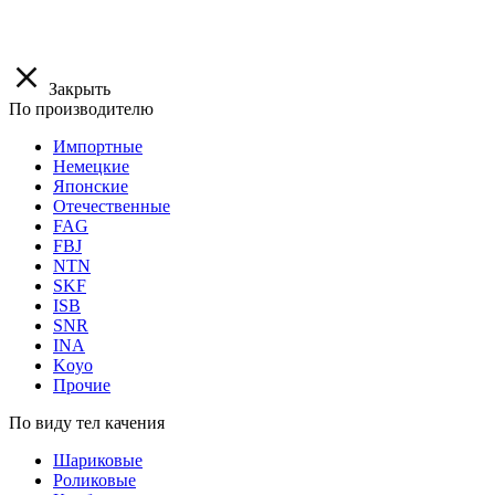
Закрыть
По производителю
Импортные
Немецкие
Японские
Отечественные
FAG
FBJ
NTN
SKF
ISB
SNR
INA
Koyo
Прочие
По виду тел качения
Шариковые
Роликовые