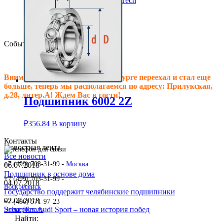
Клиновые ремни ContiTech
Сальники подшипника
Клиновые ремни
Техпластина резиновая
События
Внимание! Офис в Санкт-Петербурге переехал и стал еще
больше, теперь мы располагаемся по адресу: Прилукская,
д.28, литер.А! Ждем Вас в гости!
Подшипник 6002 2Z
₽
356.84
В корзину
Контакты
Новостная лента
Все новости
+7 (499) 703-31-99 -
Москва
06.07.2018
Подшипник в основе дома
+7 (499) 703-31-99 -
04.07.2018
Воскресенск
Государство поддержит челябинские подшипники
02.07.2018
+7 (496) 571-97-23 -
Schaeffler Audi Sport – новая история побед
Электросталь
Найти: