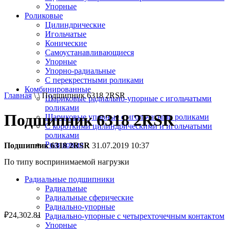
Упорные
Роликовые
Цилиндрические
Игольчатые
Конические
Самоустанавливающиеся
Упорные
Упорно-радиальные
C перекрестными роликами
Комбинированные
Главная
\ \ Подшипник 6318 2RSR
Шариковые радиально-упорные с игольчатыми
роликами
Подшипник 6318 2RSR
Шариковые упорные с игольчатыми роликами
С короткими цилиндрическими и игольчатыми
роликами
Роликовые
Подшипник 6318 2RSR
31.07.2019 10:37
По типу воспринимаемой нагрузки
Радиальные подшипники
Радиальные
Радиальные сферические
Радиально-упорные
₽
24,302.81
Радиально-упорные с четырехточечным контактом
Упорные