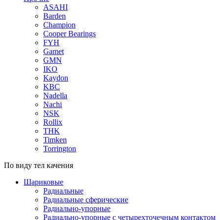
ASAHI
Barden
Champion
Cooper Bearings
FYH
Gamet
GMN
IKO
Kaydon
KBC
Nadella
Nachi
NSK
Rollix
THK
Timken
Torrington
По виду тел качения
Шариковые
Радиальные
Радиальные сферические
Радиально-упорные
Радиально-упорные с четырехточечным контактом