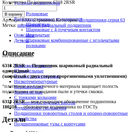
Количество Подшипник 6318 2RSR
Упорные подшипники
Шариковые
Роликовые
В корзину
Радиально-упорные подшипники
Артикул:
FAG (Германия)
Категория:
Подшипники,серия 63
Шариковые
Метка:
шариковый радиальный подшипник
Шариковые с 4-точечным контактом
Игольчатые
Описание
Шариковые комбинированные с игольчатыми
Детали
роликами
Описание
По назначению
6318 2RSR — Подшипник шариковый радиальный
Токоизолирующие
однорядный
Шпиндельные
(закрытый с двух сторон прорезиненными уплотнениями)
Высокотемпературные
Низкотемпературные
“плотнение из пластичного материала защищает полость
Нержавеющие
подшипника от попадания пыли и утечки смазки.
Закрепляемые
С тонкими кольцами
6318 2RSR
— международное обозначение подшипника
Подшипники ходовых винтов
180318
— обозначение подшипника по ГОСТу.
Подшипники скольжения
Подшипники поворотных столов и опорно-поворотные
Детали
устройства
Подшипниковые узлы с корпусами