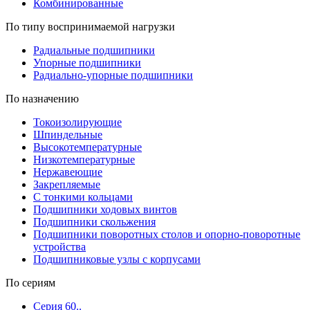
Комбинированные
По типу воспринимаемой нагрузки
Радиальные подшипники
Упорные подшипники
Радиально-упорные подшипники
По назначению
Токоизолирующие
Шпиндельные
Высокотемпературные
Низкотемпературные
Нержавеющие
Закрепляемые
С тонкими кольцами
Подшипники ходовых винтов
Подшипники скольжения
Подшипники поворотных столов и опорно-поворотные
устройства
Подшипниковые узлы с корпусами
По сериям
Серия 60..