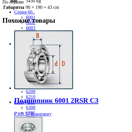
Вес
5430 kg
По сериям
Габариты
90 × 190 × 43 cm
Серия 60..
6001
Похожие товары
6002
6003
6004
6005
Серия 62..
6201
6202
6203
6204
6205
6206
6207
6208
6209
6210
Подшипник 6001 2RSR C3
Серия 63..
6300
6301
₽
369.57
В корзину
6302
6303
6304