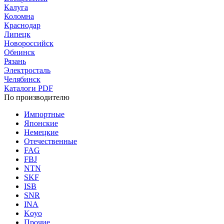
Калуга
Коломна
Краснодар
Липецк
Новороссийск
Обнинск
Рязань
Электросталь
Челябинск
Каталоги PDF
По производителю
Импортные
Японские
Немецкие
Отечественные
FAG
FBJ
NTN
SKF
ISB
SNR
INA
Koyo
Прочие