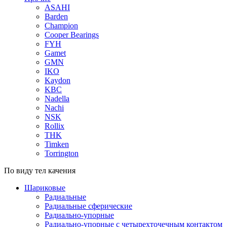
ASAHI
Barden
Champion
Cooper Bearings
FYH
Gamet
GMN
IKO
Kaydon
KBC
Nadella
Nachi
NSK
Rollix
THK
Timken
Torrington
По виду тел качения
Шариковые
Радиальные
Радиальные сферические
Радиально-упорные
Радиально-упорные с четырехточечным контактом