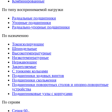
Комбинированные
По типу воспринимаемой нагрузки
Радиальные подшипники
Упорные подшипники
Радиально-упорные подшипники
По назначению
Токоизолирующие
Шпиндельные
Высокотемпературные
Низкотемпературные
Нержавеющие
Закрепляемые
С тонкими кольцами
Подшипники ходовых винтов
Подшипники скольжения
Подшипники поворотных столов и опорно-поворотные
устройства
Подшипниковые узлы с корпусами
По сериям
Серия 60..