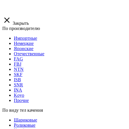
Закрыть
По производителю
Импортные
Немецкие
Японские
Отечественные
FAG
FBJ
NTN
SKF
ISB
SNR
INA
Koyo
Прочие
По виду тел качения
Шариковые
Роликовые