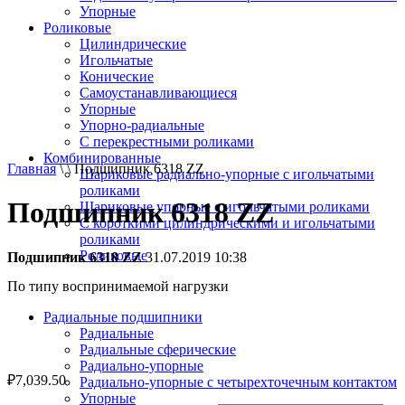
Упорные
Роликовые
Цилиндрические
Игольчатые
Конические
Самоустанавливающиеся
Упорные
Упорно-радиальные
C перекрестными роликами
Комбинированные
Главная
\ \ Подшипник 6318 ZZ
Шариковые радиально-упорные с игольчатыми
роликами
Подшипник 6318 ZZ
Шариковые упорные с игольчатыми роликами
С короткими цилиндрическими и игольчатыми
роликами
Роликовые
Подшипник 6318 ZZ
31.07.2019 10:38
По типу воспринимаемой нагрузки
Радиальные подшипники
Радиальные
Радиальные сферические
Радиально-упорные
₽
7,039.50
Радиально-упорные с четырехточечным контактом
Упорные