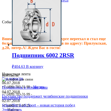
Клиновые ремни ContiTech
Сальники подшипника
Клиновые ремни
Техпластина резиновая
События
Внимание! Офис в Санкт-Петербурге переехал и стал еще
больше, теперь мы располагаемся по адресу: Прилукская,
д.28, литер.А! Ждем Вас в гости!
Подшипник 6002 2RSR
₽
404.63
В корзину
Новостная лента
Контакты
Все новости
06.07.2018
+7 (499) 703-31-99 -
Москва
Подшипник в основе дома
04.07.2018
+7 (499) 703-31-99 -
Государство поддержит челябинские подшипники
Воскресенск
02.07.2018
Schaeffler Audi Sport – новая история побед
+7 (496) 571-97-23 -
Найти:
Электросталь