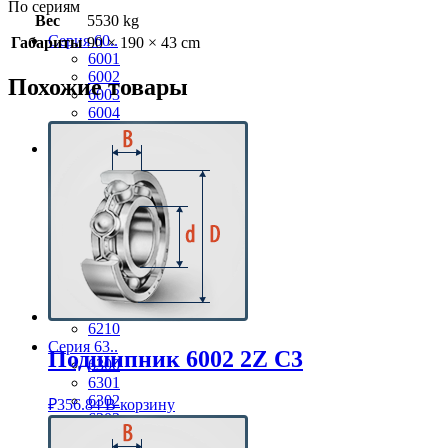
По сериям
Вес
5530 kg
Серия 60..
Габариты
90 × 190 × 43 cm
6001
6002
Похожие товары
6003
6004
6005
Серия 62..
6201
6202
6203
6204
6205
6206
6207
6208
6209
6210
Серия 63..
Подшипник 6002 2Z C3
6300
6301
6302
₽
356.84
В корзину
6303
6304