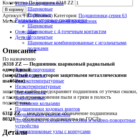
Количество Подшипник 6318 ZZ
Упорные подшипники
Шариковые
В корзину
Роликовые
Артикул:
FBJ (Япония)
Категория:
Подшипники,серия 63
Радиально-упорные подшипники
Метка:
шариковый радиальный подшипник
Шариковые
Шариковые с 4-точечным контактом
Описание
Игольчатые
Детали
Шариковые комбинированные с игольчатыми
роликами
Описание
По назначению
ј
6318 ZZ — Подшипник шариковый радиальный
однорядный
Токоизолирующие
(закрытый с двух сторон защитными металлическими
Шпиндельные
шайбами)
Высокотемпературные
Низкотемпературные
защитные шайбы предохраняют подшипник от утечки смазки,
Нержавеющие
а также от проникновения пыли и грязи в полость
Закрепляемые
подшипника.
С тонкими кольцами
Подшипники ходовых винтов
6318 ZZ
— международное обозначение подшипника
Подшипники скольжения
80318
— обозначение подшипника по ГОСТу.
Подшипники поворотных столов и опорно-поворотные
устройства
Детали
Подшипниковые узлы с корпусами