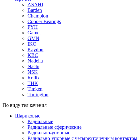
ASAHI
Barden
Champion
Cooper Bearings
FYH
Gamet
GMN
IKO
Kaydon
KBC
Nadella
Nachi
NSK
Rollix
THK
Timken
Torrington
По виду тел качения
Шариковые
Радиальные
Радиальные сферические
Радиально-упорные
Радиально-упорные с четырехточечным контактом