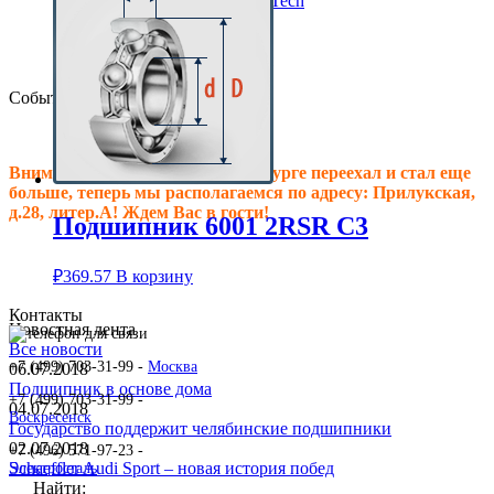
Клиновые ремни ContiTech
Сальники подшипника
Клиновые ремни
Техпластина резиновая
События
Внимание! Офис в Санкт-Петербурге переехал и стал еще
больше, теперь мы располагаемся по адресу: Прилукская,
д.28, литер.А! Ждем Вас в гости!
Подшипник 6001 2RSR C3
₽
369.57
В корзину
Контакты
Новостная лента
Все новости
+7 (499) 703-31-99 -
Москва
06.07.2018
Подшипник в основе дома
+7 (499) 703-31-99 -
04.07.2018
Воскресенск
Государство поддержит челябинские подшипники
02.07.2018
+7 (496) 571-97-23 -
Schaeffler Audi Sport – новая история побед
Электросталь
Найти: