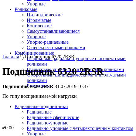
Упорные
Роликовые
Цилиндрические
Игольчатые
Конические
Самоустанавливающиеся
Упорные
Упорно-радиальные
C перекрестными роликами
Комбинированные
Главная
\ \ Подшипник 6320 2RSR
Шариковые радиально-упорные с игольчатыми
роликами
Подшипник 6320 2RSR
Шариковые упорные с игольчатыми роликами
С короткими цилиндрическими и игольчатыми
роликами
Роликовые
Подшипник 6320 2RSR
31.07.2019 10:37
По типу воспринимаемой нагрузки
Радиальные подшипники
Радиальные
Радиальные сферические
Радиально-упорные
₽
0.00
Радиально-упорные с четырехточечным контактом
Упорные