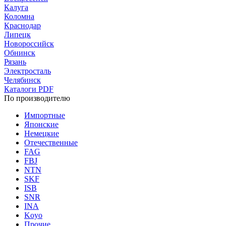
Калуга
Коломна
Краснодар
Липецк
Новороссийск
Обнинск
Рязань
Электросталь
Челябинск
Каталоги PDF
По производителю
Импортные
Японские
Немецкие
Отечественные
FAG
FBJ
NTN
SKF
ISB
SNR
INA
Koyo
Прочие