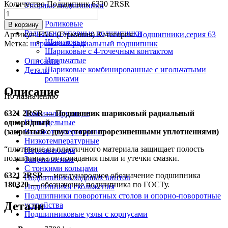
Количество Подшипник 6320 2RSR
Упорные подшипники
Шариковые
Роликовые
В корзину
Радиально-упорные подшипники
Артикул:
FAG (Германия)
Категория:
Подшипники,серия 63
Шариковые
Метка:
шариковый радиальный подшипник
Шариковые с 4-точечным контактом
Игольчатые
Описание
Шариковые комбинированные с игольчатыми
Детали
роликами
Описание
По назначению
6321 2RSR — Подшипник шариковый радиальный
Токоизолирующие
однорядный
Шпиндельные
(закрытый с двух сторон прорезиненными уплотнениями)
Высокотемпературные
Низкотемпературные
“плотнение из пластичного материала защищает полость
Нержавеющие
подшипника от попадания пыли и утечки смазки.
Закрепляемые
С тонкими кольцами
6321 2RSR
— международное обозначение подшипника
Подшипники ходовых винтов
180320
— обозначение подшипника по ГОСТу.
Подшипники скольжения
Подшипники поворотных столов и опорно-поворотные
Детали
устройства
Подшипниковые узлы с корпусами