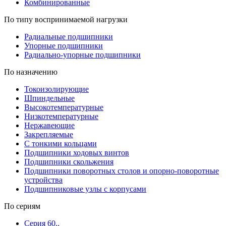
Комбинированные
По типу воспринимаемой нагрузки
Радиальные подшипники
Упорные подшипники
Радиально-упорные подшипники
По назначению
Токоизолирующие
Шпиндельные
Высокотемпературные
Низкотемпературные
Нержавеющие
Закрепляемые
С тонкими кольцами
Подшипники ходовых винтов
Подшипники скольжения
Подшипники поворотных столов и опорно-поворотные
устройства
Подшипниковые узлы с корпусами
По сериям
Серия 60..