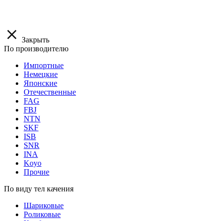
Закрыть
По производителю
Импортные
Немецкие
Японские
Отечественные
FAG
FBJ
NTN
SKF
ISB
SNR
INA
Koyo
Прочие
По виду тел качения
Шариковые
Роликовые