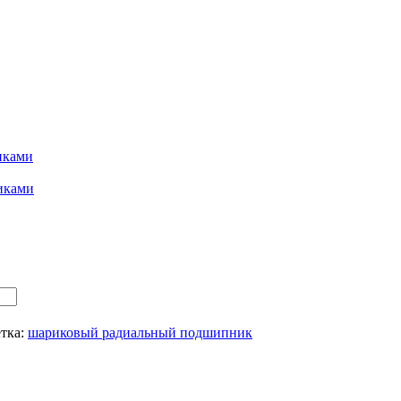
иками
иками
тка:
шариковый радиальный подшипник