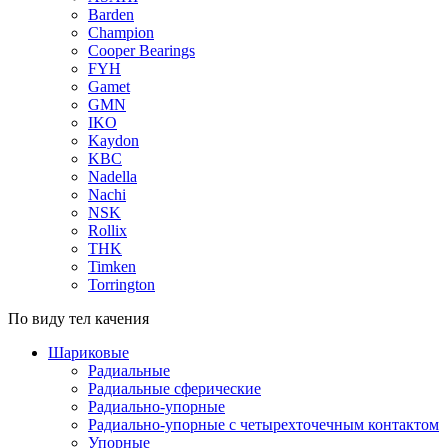
Barden
Champion
Cooper Bearings
FYH
Gamet
GMN
IKO
Kaydon
KBC
Nadella
Nachi
NSK
Rollix
THK
Timken
Torrington
По виду тел качения
Шариковые
Радиальные
Радиальные сферические
Радиально-упорные
Радиально-упорные с четырехточечным контактом
Упорные