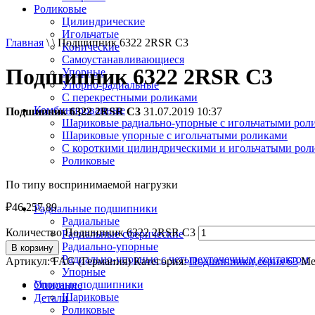
Роликовые
Цилиндрические
Игольчатые
Главная
\ \ Подшипник 6322 2RSR C3
Конические
Самоустанавливающиеся
Подшипник 6322 2RSR C3
Упорные
Упорно-радиальные
C перекрестными роликами
Комбинированные
Подшипник 6322 2RSR C3
31.07.2019 10:37
Шариковые радиально-упорные с игольчатыми рол
Шариковые упорные с игольчатыми роликами
С короткими цилиндрическими и игольчатыми рол
Роликовые
По типу воспринимаемой нагрузки
₽
46,257.89
Радиальные подшипники
Радиальные
Количество Подшипник 6322 2RSR C3
Радиальные сферические
Радиально-упорные
В корзину
Радиально-упорные с четырехточечным контактом
Артикул:
FAG (Германия)
Категория:
Подшипники,серия 63
Ме
Упорные
Упорные подшипники
Описание
Шариковые
Детали
Роликовые