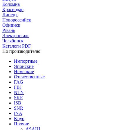
Коломна
Краснодар
Липецк
Новороссийск
Обнинск
Рязань
Электросталь
Челябинск
Каталоги PDF
По производителю
Импортные
Японские
Немецкие
Отечественные
FAG
FBJ
NTN
SKF
ISB
SNR
INA
Koyo
Прочие
ASAHI