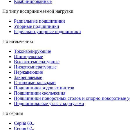
Комбинированные
По типу воспринимаемой нагрузки
Радиальные подшипники
Упорные подшипники
Радиально-упорные подшипники
По назначению
Токоизолирующие
Шпиндельные
Высокотемпературные
Низкотемпературные
Нержавеющие
Закрепляемые
С тонкими кольцами
Подшипники ходовых винтов
Подшипники скольжения
Подшипники поворотных столов и опорно-поворотные у
Подшипниковые узлы с корпусами
По сериям
Серия 60..
Серия 62..