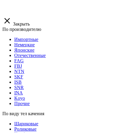
Закрыть
По производителю
Импортные
Немецкие
Японские
Отечественные
FAG
FBJ
NTN
SKF
ISB
SNR
INA
Koyo
Прочие
По виду тел качения
Шариковые
Роликовые