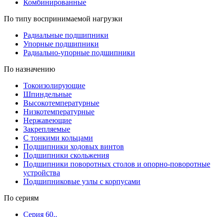
Комбинированные
По типу воспринимаемой нагрузки
Радиальные подшипники
Упорные подшипники
Радиально-упорные подшипники
По назначению
Токоизолирующие
Шпиндельные
Высокотемпературные
Низкотемпературные
Нержавеющие
Закрепляемые
С тонкими кольцами
Подшипники ходовых винтов
Подшипники скольжения
Подшипники поворотных столов и опорно-поворотные
устройства
Подшипниковые узлы с корпусами
По сериям
Серия 60..