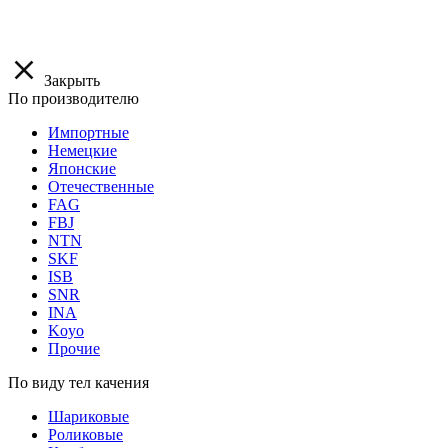
Закрыть
По производителю
Импортные
Немецкие
Японские
Отечественные
FAG
FBJ
NTN
SKF
ISB
SNR
INA
Koyo
Прочие
По виду тел качения
Шариковые
Роликовые