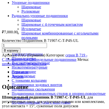
Упорные подшипники
Шариковые
Роликовые
Радиально-упорные подшипники
Шариковые
Шариковые с 4-точечным контактом
Игольчатые
₽
7,000.00
Шариковые комбинированные с игольчатыми
роликами
Количество Подшипник B 71907-С-T-P4S-UL
По назначению
В корзину
Токоизолирующие
Артикул:
FAG (Германия)
Категория:
серия В 719 -
Шпиндельные
С,Подшипники,Шпиндельные подшипники
Метка:
Высокотемпературные
шпиндельный подшипник
Низкотемпературные
Нержавеющие
Описание
Закрепляемые
Детали
С тонкими кольцами
Подшипники ходовых винтов
Описание
Подшипники скольжения
Подшипники поворотных столов и опорно-поворотные
Шпиндельный подшипник B 71907-С-T-P4S-UL
для
устройства
регулируемых опор, для установки парами или комплектами,
Подшипниковые узлы с корпусами
угол контакта = 15°, суженные поля допусков