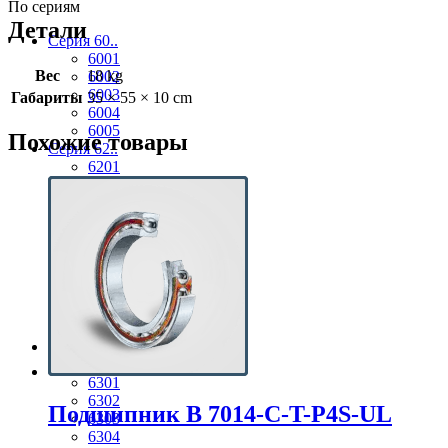
По сериям
Детали
Серия 60..
6001
Вес
18 kg
6002
6003
Габариты
35 × 55 × 10 cm
6004
6005
Похожие товары
Серия 62..
6201
6202
6203
6204
6205
6206
6207
6208
6209
6210
Серия 63..
6300
6301
6302
Подшипник B 7014-С-T-P4S-UL
6303
6304