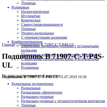
Упорные
Роликовые
Цилиндрические
Игольчатые
Конические
Самоустанавливающиеся
Упорные
Упорно-радиальные
C перекрестными роликами
Комбинированные
Главная
\ \ Подшипник B 71907-С-T-P4S-UL
Шариковые радиально-упорные с игольчатыми
роликами
Подшипник B 71907-С-T-P4S-
Шариковые упорные с игольчатыми роликами
С короткими цилиндрическими и игольчатыми
UL
роликами
Роликовые
По типу воспринимаемой нагрузки
Подшипник B 71907-С-T-P4S-UL
31.07.2019 10:38
Радиальные подшипники
Радиальные
Радиальные сферические
Радиально-упорные
Радиально-упорные с четырехточечным контактом
Упорные