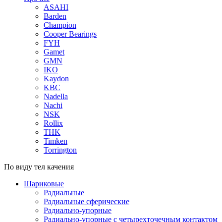
ASAHI
Barden
Champion
Cooper Bearings
FYH
Gamet
GMN
IKO
Kaydon
KBC
Nadella
Nachi
NSK
Rollix
THK
Timken
Torrington
По виду тел качения
Шариковые
Радиальные
Радиальные сферические
Радиально-упорные
Радиально-упорные с четырехточечным контактом