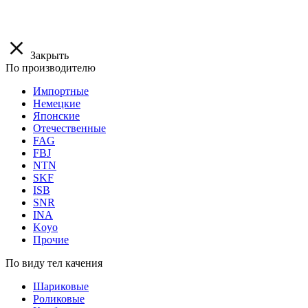
Закрыть
По производителю
Импортные
Немецкие
Японские
Отечественные
FAG
FBJ
NTN
SKF
ISB
SNR
INA
Koyo
Прочие
По виду тел качения
Шариковые
Роликовые