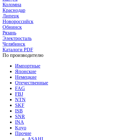
Коломна
Краснодар
Липецк
Новороссийск
Обнинск
Рязань
Электросталь
Челябинск
Каталоги PDF
По производителю
Импортные
Японские
Немецкие
Отечественные
FAG
FBJ
NTN
SKF
ISB
SNR
INA
Koyo
Прочие
ASAHI