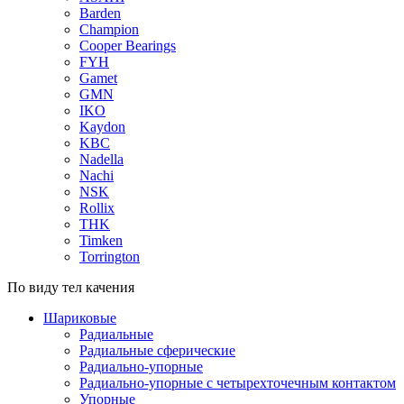
Barden
Champion
Cooper Bearings
FYH
Gamet
GMN
IKO
Kaydon
KBC
Nadella
Nachi
NSK
Rollix
THK
Timken
Torrington
По виду тел качения
Шариковые
Радиальные
Радиальные сферические
Радиально-упорные
Радиально-упорные с четырехточечным контактом
Упорные