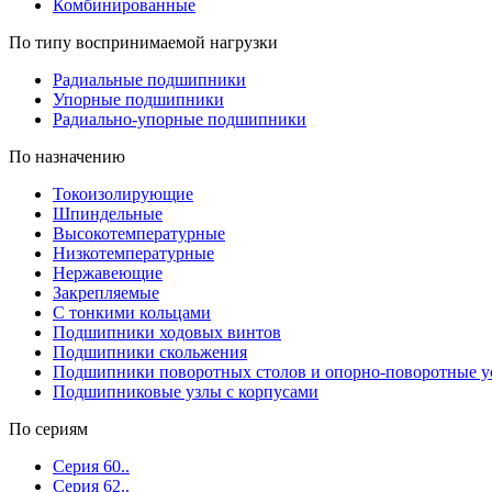
Комбинированные
По типу воспринимаемой нагрузки
Радиальные подшипники
Упорные подшипники
Радиально-упорные подшипники
По назначению
Токоизолирующие
Шпиндельные
Высокотемпературные
Низкотемпературные
Нержавеющие
Закрепляемые
С тонкими кольцами
Подшипники ходовых винтов
Подшипники скольжения
Подшипники поворотных столов и опорно-поворотные у
Подшипниковые узлы с корпусами
По сериям
Серия 60..
Серия 62..