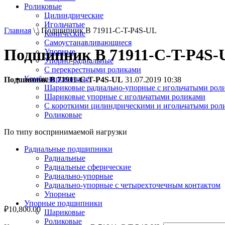
Роликовые
Цилиндрические
Игольчатые
Главная
\ \ Подшипник B 71911-С-T-P4S-UL
Конические
Самоустанавливающиеся
Подшипник B 71911-С-T-P4S-
Упорные
Упорно-радиальные
C перекрестными роликами
Комбинированные
Подшипник B 71911-С-T-P4S-UL
31.07.2019 10:38
Шариковые радиально-упорные с игольчатыми рол
Шариковые упорные с игольчатыми роликами
С короткими цилиндрическими и игольчатыми рол
Роликовые
По типу воспринимаемой нагрузки
Радиальные подшипники
Радиальные
Радиальные сферические
Радиально-упорные
Радиально-упорные с четырехточечным контактом
Упорные
Упорные подшипники
₽
10,800.00
Шариковые
Роликовые