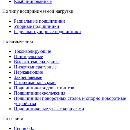
Комбинированные
По типу воспринимаемой нагрузки
Радиальные подшипники
Упорные подшипники
Радиально-упорные подшипники
По назначению
Токоизолирующие
Шпиндельные
Высокотемпературные
Низкотемпературные
Нержавеющие
Закрепляемые
С тонкими кольцами
Подшипники ходовых винтов
Подшипники скольжения
Подшипники поворотных столов и опорно-поворотные
устройства
Подшипниковые узлы с корпусами
По сериям
Серия 60..