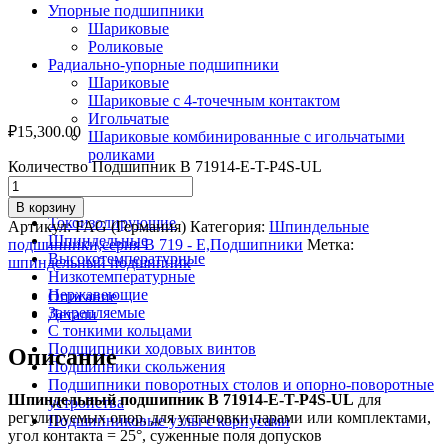
Упорные подшипники
Шариковые
Роликовые
Радиально-упорные подшипники
Шариковые
Шариковые с 4-точечным контактом
Игольчатые
₽
15,300.00
Шариковые комбинированные с игольчатыми
роликами
Количество Подшипник B 71914-E-T-P4S-UL
По назначению
В корзину
Токоизолирующие
Артикул:
FAG (Германия)
Категория:
Шпиндельные
Шпиндельные
подшипники,серия В 719 - Е,Подшипники
Метка:
Высокотемпературные
шпиндельный подшипник
Низкотемпературные
Нержавеющие
Описание
Закрепляемые
Детали
С тонкими кольцами
Подшипники ходовых винтов
Описание
Подшипники скольжения
Подшипники поворотных столов и опорно-поворотные
Шпиндельный подшипник B 71914-E-T-P4S-UL
для
устройства
регулируемых опор, для установки парами или комплектами,
Подшипниковые узлы с корпусами
угол контакта = 25°, суженные поля допусков