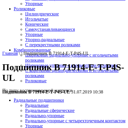
Упорные
Роликовые
Цилиндрические
Игольчатые
Конические
Самоустанавливающиеся
Упорные
Упорно-радиальные
C перекрестными роликами
Комбинированные
Главная
\ \ Подшипник B 71914-E-T-P4S-UL
Шариковые радиально-упорные с игольчатыми
роликами
Подшипник B 71914-E-T-P4S-
Шариковые упорные с игольчатыми роликами
С короткими цилиндрическими и игольчатыми
UL
роликами
Роликовые
По типу воспринимаемой нагрузки
Подшипник B 71914-E-T-P4S-UL
31.07.2019 10:38
Радиальные подшипники
Радиальные
Радиальные сферические
Радиально-упорные
Радиально-упорные с четырехточечным контактом
Упорные