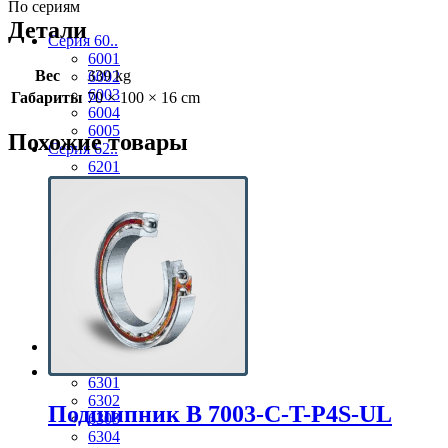
По сериям
Детали
Серия 60..
6001
Вес
339 kg
6002
6003
Габариты
70 × 100 × 16 cm
6004
6005
Похожие товары
Серия 62..
6201
6202
6203
6204
6205
6206
6207
6208
6209
6210
Серия 63..
6300
6301
6302
Подшипник B 7003-С-T-P4S-UL
6303
6304