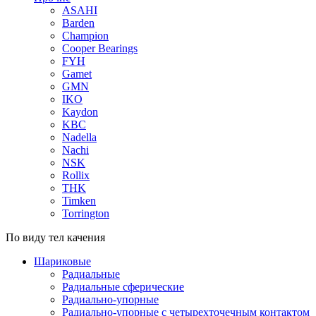
ASAHI
Barden
Champion
Cooper Bearings
FYH
Gamet
GMN
IKO
Kaydon
KBC
Nadella
Nachi
NSK
Rollix
THK
Timken
Torrington
По виду тел качения
Шариковые
Радиальные
Радиальные сферические
Радиально-упорные
Радиально-упорные с четырехточечным контактом