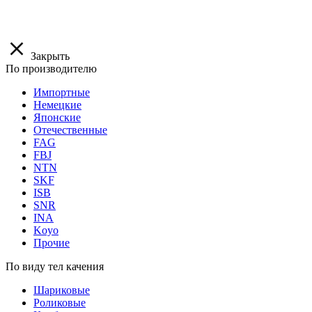
Закрыть
По производителю
Импортные
Немецкие
Японские
Отечественные
FAG
FBJ
NTN
SKF
ISB
SNR
INA
Koyo
Прочие
По виду тел качения
Шариковые
Роликовые