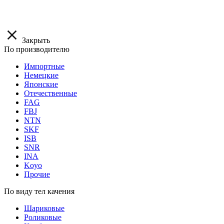
Закрыть
По производителю
Импортные
Немецкие
Японские
Отечественные
FAG
FBJ
NTN
SKF
ISB
SNR
INA
Koyo
Прочие
По виду тел качения
Шариковые
Роликовые