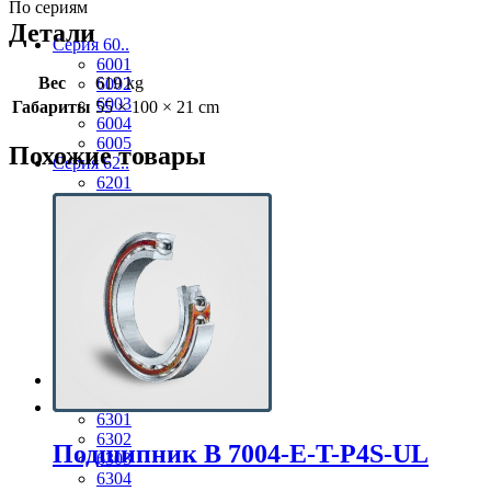
По сериям
Детали
Серия 60..
6001
Вес
619 kg
6002
6003
Габариты
55 × 100 × 21 cm
6004
6005
Похожие товары
Серия 62..
6201
6202
6203
6204
6205
6206
6207
6208
6209
6210
Серия 63..
6300
6301
6302
Подшипник B 7004-E-T-P4S-UL
6303
6304