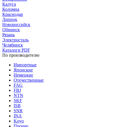
Калуга
Коломна
Краснодар
Липецк
Новороссийск
Обнинск
Рязань
Электросталь
Челябинск
Каталоги PDF
По производителю
Импортные
Японские
Немецкие
Отечественные
FAG
FBJ
NTN
SKF
ISB
SNR
INA
Koyo
Прочие