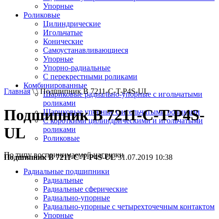
Упорные
Роликовые
Цилиндрические
Игольчатые
Конические
Самоустанавливающиеся
Упорные
Упорно-радиальные
C перекрестными роликами
Комбинированные
Главная
\ \ Подшипник B 7211-С-T-P4S-UL
Шариковые радиально-упорные с игольчатыми
роликами
Подшипник B 7211-С-T-P4S-
Шариковые упорные с игольчатыми роликами
С короткими цилиндрическими и игольчатыми
UL
роликами
Роликовые
По типу воспринимаемой нагрузки
Подшипник B 7211-С-T-P4S-UL
31.07.2019 10:38
Радиальные подшипники
Радиальные
Радиальные сферические
Радиально-упорные
Радиально-упорные с четырехточечным контактом
Упорные