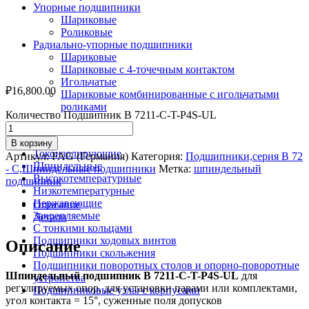
Упорные подшипники
Шариковые
Роликовые
Радиально-упорные подшипники
Шариковые
Шариковые с 4-точечным контактом
Игольчатые
₽
16,800.00
Шариковые комбинированные с игольчатыми
роликами
Количество Подшипник B 7211-С-T-P4S-UL
По назначению
В корзину
Токоизолирующие
Артикул:
FAG (Германия)
Категория:
Подшипники,серия В 72
Шпиндельные
- С,Шпиндельные подшипники
Метка:
шпиндельный
Высокотемпературные
подшипник
Низкотемпературные
Нержавеющие
Описание
Закрепляемые
Детали
С тонкими кольцами
Подшипники ходовых винтов
Описание
Подшипники скольжения
Подшипники поворотных столов и опорно-поворотные
Шпиндельный подшипник B 7211-С-T-P4S-UL
для
устройства
регулируемых опор, для установки парами или комплектами,
Подшипниковые узлы с корпусами
угол контакта = 15°, суженные поля допусков