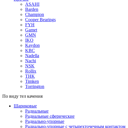
ASAHI
Barden
Champion
Cooper Bearings
FYH
Gamet
GMN
IKO
Kaydon
KBC
Nadella
Nachi
NSK
Rollix
THK
Timken
Torrington
По виду тел качения
Шариковые
Радиальные
Радиальные сферические
Радиально-упорные
Радиально-упорные с четырехточечным контактом