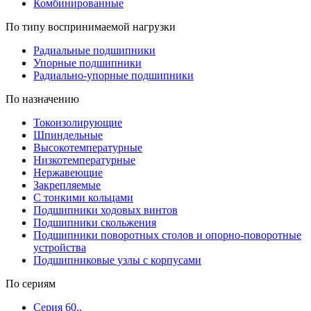
Комбинированные
По типу воспринимаемой нагрузки
Радиальные подшипники
Упорные подшипники
Радиально-упорные подшипники
По назначению
Токоизолирующие
Шпиндельные
Высокотемпературные
Низкотемпературные
Нержавеющие
Закрепляемые
С тонкими кольцами
Подшипники ходовых винтов
Подшипники скольжения
Подшипники поворотных столов и опорно-поворотные
устройства
Подшипниковые узлы с корпусами
По сериям
Серия 60..