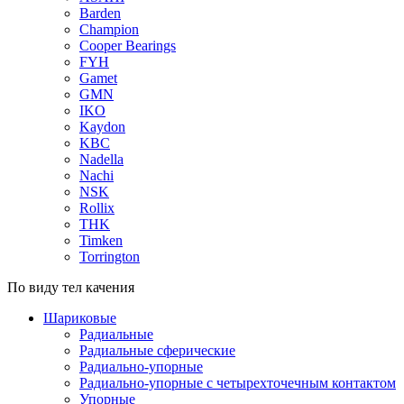
Barden
Champion
Cooper Bearings
FYH
Gamet
GMN
IKO
Kaydon
KBC
Nadella
Nachi
NSK
Rollix
THK
Timken
Torrington
По виду тел качения
Шариковые
Радиальные
Радиальные сферические
Радиально-упорные
Радиально-упорные с четырехточечным контактом
Упорные