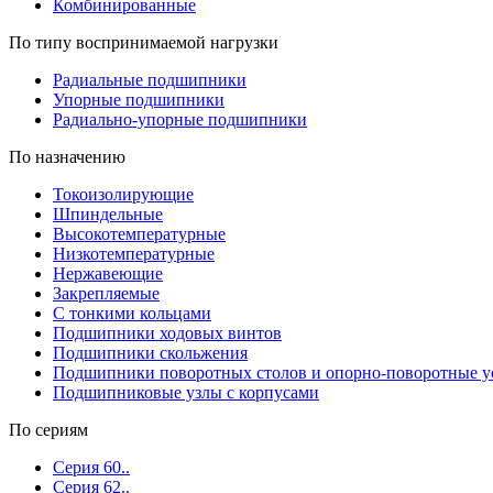
Комбинированные
По типу воспринимаемой нагрузки
Радиальные подшипники
Упорные подшипники
Радиально-упорные подшипники
По назначению
Токоизолирующие
Шпиндельные
Высокотемпературные
Низкотемпературные
Нержавеющие
Закрепляемые
С тонкими кольцами
Подшипники ходовых винтов
Подшипники скольжения
Подшипники поворотных столов и опорно-поворотные у
Подшипниковые узлы с корпусами
По сериям
Серия 60..
Серия 62..