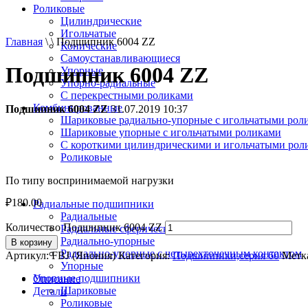
Роликовые
Цилиндрические
Игольчатые
Главная
\ \ Подшипник 6004 ZZ
Конические
Самоустанавливающиеся
Подшипник 6004 ZZ
Упорные
Упорно-радиальные
C перекрестными роликами
Комбинированные
Подшипник 6004 ZZ
31.07.2019 10:37
Шариковые радиально-упорные с игольчатыми рол
Шариковые упорные с игольчатыми роликами
С короткими цилиндрическими и игольчатыми рол
Роликовые
По типу воспринимаемой нагрузки
₽
180.00
Радиальные подшипники
Радиальные
Количество Подшипник 6004 ZZ
Радиальные сферические
Радиально-упорные
В корзину
Радиально-упорные с четырехточечным контактом
Артикул:
FBJ (Япония)
Категория:
Подшипники,серия 60
Метк
Упорные
Упорные подшипники
Описание
Шариковые
Детали
Роликовые