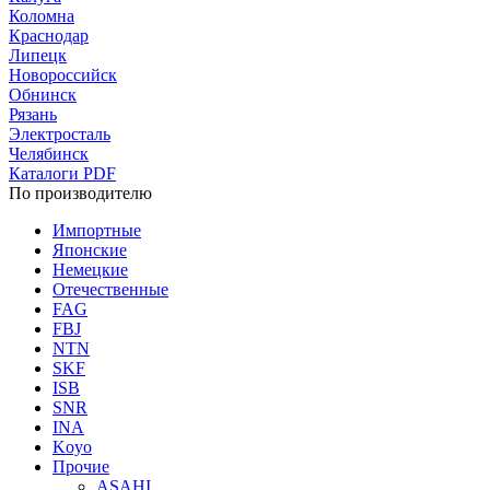
Коломна
Краснодар
Липецк
Новороссийск
Обнинск
Рязань
Электросталь
Челябинск
Каталоги PDF
По производителю
Импортные
Японские
Немецкие
Отечественные
FAG
FBJ
NTN
SKF
ISB
SNR
INA
Koyo
Прочие
ASAHI