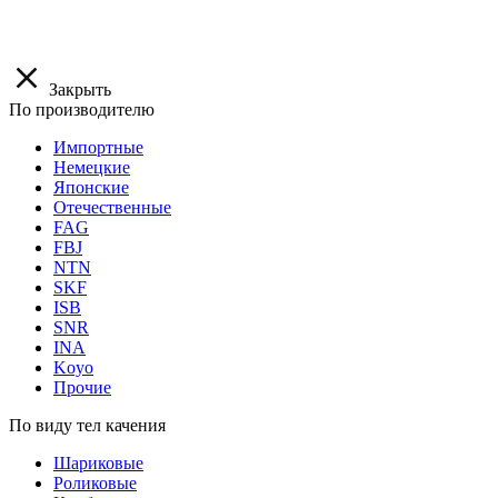
Закрыть
По производителю
Импортные
Немецкие
Японские
Отечественные
FAG
FBJ
NTN
SKF
ISB
SNR
INA
Koyo
Прочие
По виду тел качения
Шариковые
Роликовые