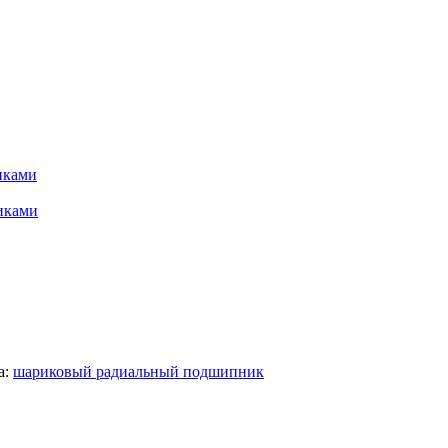
иками
иками
а:
шариковый радиальный подшипник