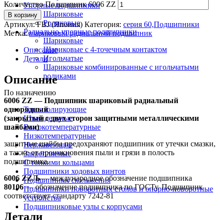
Количество Подшипник 6006 ZZ
Упорные подшипники
Шариковые
В корзину
Роликовые
Артикул:
FBJ (Япония)
Категория:
серия 60,Подшипники
Радиально-упорные подшипники
Метка:
шариковый радиальный подшипник
Шариковые
Шариковые с 4-точечным контактом
Описание
Игольчатые
Детали
Шариковые комбинированные с игольчатыми
роликами
Описание
По назначению
6006 ZZ — Подшипник шариковый радиальный
однорядный
Токоизолирующие
(закрытый с двух сторон защитными металлическими
Шпиндельные
шайбами)
Высокотемпературные
Низкотемпературные
защитные шайбы предохраняют подшипник от утечки смазки,
Нержавеющие
а также от проникновения пыли и грязи в полость
Закрепляемые
подшипника.
С тонкими кольцами
Подшипники ходовых винтов
6006 ZZЉ
— международное обозначение подшипника
Подшипники скольжения
80106
— обозначение подшипника по ГОСТу. Подшипник
Подшипники поворотных столов и опорно-поворотные
соответствует стандарту 7242-81
устройства
Подшипниковые узлы с корпусами
Детали