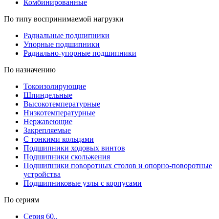
Комбинированные
По типу воспринимаемой нагрузки
Радиальные подшипники
Упорные подшипники
Радиально-упорные подшипники
По назначению
Токоизолирующие
Шпиндельные
Высокотемпературные
Низкотемпературные
Нержавеющие
Закрепляемые
С тонкими кольцами
Подшипники ходовых винтов
Подшипники скольжения
Подшипники поворотных столов и опорно-поворотные
устройства
Подшипниковые узлы с корпусами
По сериям
Серия 60..