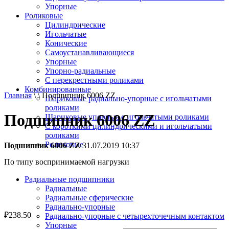
Упорные
Роликовые
Цилиндрические
Игольчатые
Конические
Самоустанавливающиеся
Упорные
Упорно-радиальные
C перекрестными роликами
Комбинированные
Главная
\ \ Подшипник 6006 ZZ
Шариковые радиально-упорные с игольчатыми
роликами
Подшипник 6006 ZZ
Шариковые упорные с игольчатыми роликами
С короткими цилиндрическими и игольчатыми
роликами
Роликовые
Подшипник 6006 ZZ
31.07.2019 10:37
По типу воспринимаемой нагрузки
Радиальные подшипники
Радиальные
Радиальные сферические
Радиально-упорные
₽
238.50
Радиально-упорные с четырехточечным контактом
Упорные