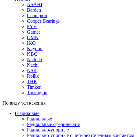
ASAHI
Barden
Champion
Cooper Bearings
FYH
Gamet
GMN
IKO
Kaydon
KBC
Nadella
Nachi
NSK
Rollix
THK
Timken
Torrington
По виду тел качения
Шариковые
Радиальные
Радиальные сферические
Радиально-упорные
Радиально-упорные с четырехточечным контактом