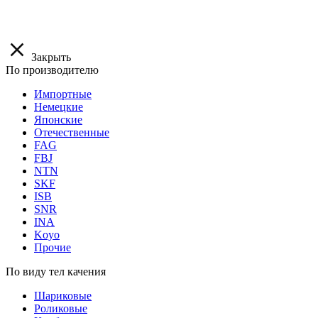
Закрыть
По производителю
Импортные
Немецкие
Японские
Отечественные
FAG
FBJ
NTN
SKF
ISB
SNR
INA
Koyo
Прочие
По виду тел качения
Шариковые
Роликовые