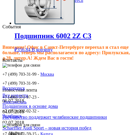
Клиновые ремни ContiTech
Сальники подшипника
Клиновые ремни
Техпластина резиновая
События
Подшипник 6002 2Z C3
Внимание! Офис в Санкт-Петербурге переехал и стал еще
₽
356.84
В корзину
больше, теперь мы располагаемся по адресу: Прилукская,
д.28, литер.А! Ждем Вас в гости!
Контакты
+7 (499) 703-31-99 -
Москва
+7 (499) 703-31-99 -
Воскресенск
Новостная лента
Все новости
+7 (496) 571-97-23 -
06.07.2018
Электросталь
Подшипник в основе дома
+7 (351) 202-02-32 -
04.07.2018
Челябинск
Государство поддержит челябинские подшипники
02.07.2018
Schaeffler Audi Sport – новая история побед
Найти:
+7 (4842) 71-59-15 -
Калуга