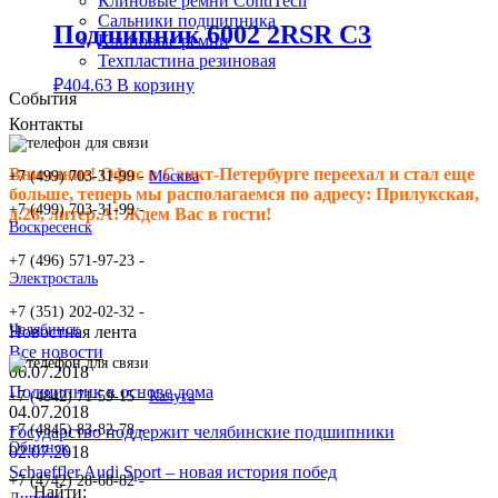
Клиновые ремни ContiTech
Сальники подшипника
Подшипник 6002 2RSR C3
Клиновые ремни
Техпластина резиновая
₽
404.63
В корзину
События
Контакты
Внимание! Офис в Санкт-Петербурге переехал и стал еще
+7 (499) 703-31-99 -
Москва
больше, теперь мы располагаемся по адресу: Прилукская,
+7 (499) 703-31-99 -
д.28, литер.А! Ждем Вас в гости!
Воскресенск
+7 (496) 571-97-23 -
Электросталь
+7 (351) 202-02-32 -
Челябинск
Новостная лента
Все новости
06.07.2018
Подшипник в основе дома
+7 (4842) 71-59-15 -
Калуга
04.07.2018
+7 (4845) 83-82-78 -
Государство поддержит челябинские подшипники
Обнинск
02.07.2018
Schaeffler Audi Sport – новая история побед
+7 (4742) 28-68-82 -
Найти: