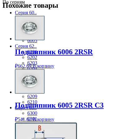
По сериям
Похожие товары
Серия 60..
6001
6002
6003
6004
6005
Серия 62..
Подшипник 6006 2RSR
6201
6202
6203
₽
662.69
В корзину
6204
6205
6206
6207
6208
6209
6210
Подшипник 6005 2RSR C3
Серия 63..
6300
6301
₽
541.62
В корзину
6302
6303
6304