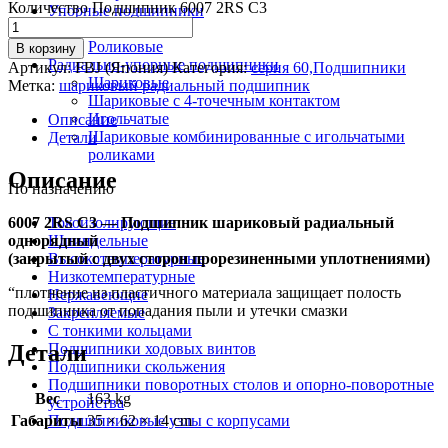
Количество Подшипник 6007 2RS C3
Упорные подшипники
Шариковые
Роликовые
В корзину
Радиально-упорные подшипники
Артикул:
FBJ (Япония)
Категория:
серия 60,Подшипники
Шариковые
Метка:
шариковый радиальный подшипник
Шариковые с 4-точечным контактом
Игольчатые
Описание
Шариковые комбинированные с игольчатыми
Детали
роликами
Описание
По назначению
6007 2RS C3 — Подшипник шариковый радиальный
Токоизолирующие
однорядный
Шпиндельные
(закрытый с двух сторон прорезиненными уплотнениями)
Высокотемпературные
Низкотемпературные
“плотнение из пластичного материала защищает полость
Нержавеющие
подшипника от попадания пыли и утечки смазки
Закрепляемые
С тонкими кольцами
Детали
Подшипники ходовых винтов
Подшипники скольжения
Подшипники поворотных столов и опорно-поворотные
Вес
163 kg
устройства
Габариты
35 × 62 × 14 cm
Подшипниковые узлы с корпусами