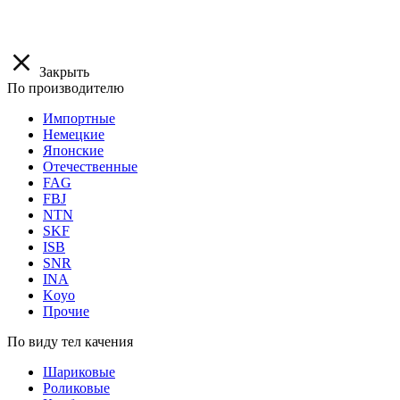
Закрыть
По производителю
Импортные
Немецкие
Японские
Отечественные
FAG
FBJ
NTN
SKF
ISB
SNR
INA
Koyo
Прочие
По виду тел качения
Шариковые
Роликовые