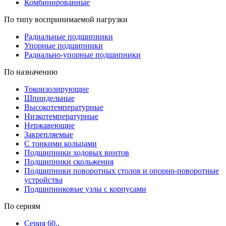
Комбинированные
По типу воспринимаемой нагрузки
Радиальные подшипники
Упорные подшипники
Радиально-упорные подшипники
По назначению
Токоизолирующие
Шпиндельные
Высокотемпературные
Низкотемпературные
Нержавеющие
Закрепляемые
С тонкими кольцами
Подшипники ходовых винтов
Подшипники скольжения
Подшипники поворотных столов и опорно-поворотные
устройства
Подшипниковые узлы с корпусами
По сериям
Серия 60..