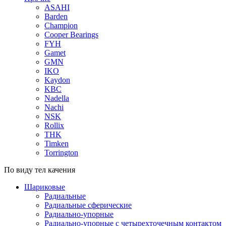
ASAHI
Barden
Champion
Cooper Bearings
FYH
Gamet
GMN
IKO
Kaydon
KBC
Nadella
Nachi
NSK
Rollix
THK
Timken
Torrington
По виду тел качения
Шариковые
Радиальные
Радиальные сферические
Радиально-упорные
Радиально-упорные с четырехточечным контактом