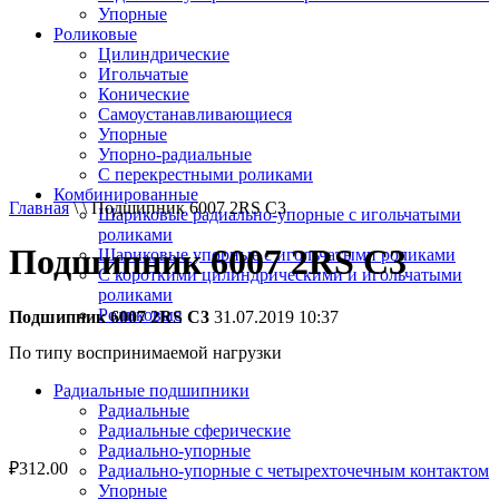
Упорные
Роликовые
Цилиндрические
Игольчатые
Конические
Самоустанавливающиеся
Упорные
Упорно-радиальные
C перекрестными роликами
Комбинированные
Главная
\ \ Подшипник 6007 2RS C3
Шариковые радиально-упорные с игольчатыми
роликами
Подшипник 6007 2RS C3
Шариковые упорные с игольчатыми роликами
С короткими цилиндрическими и игольчатыми
роликами
Роликовые
Подшипник 6007 2RS C3
31.07.2019 10:37
По типу воспринимаемой нагрузки
Радиальные подшипники
Радиальные
Радиальные сферические
Радиально-упорные
₽
312.00
Радиально-упорные с четырехточечным контактом
Упорные